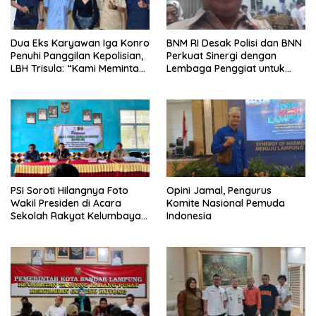
Dua Eks Karyawan Iga Konro
BNM RI Desak Polisi dan BNN
Penuhi Panggilan Kepolisian,
Perkuat Sinergi dengan
LBH Trisula: “Kami Meminta
Lembaga Penggiat untuk
Pihak Kepolisian Lebih
Berantas Peredaran
Objektif
Narkoba di Lampung
PSI Soroti Hilangnya Foto
Opini Jamal, Pengurus
Wakil Presiden di Acara
Komite Nasional Pemuda
Sekolah Rakyat Kelumbayan,
Indonesia
Minta Ada Penjelasan Resmi