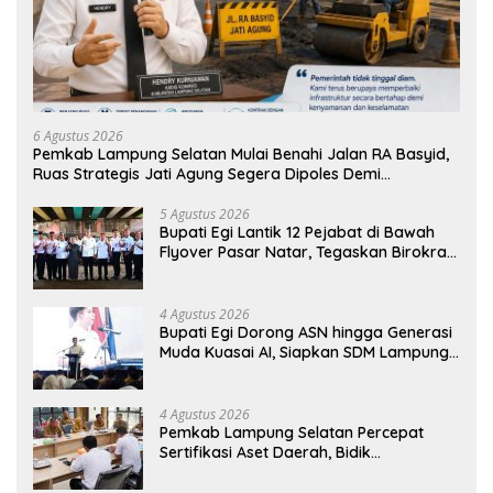
6 Agustus 2026
Pemkab Lampung Selatan Mulai Benahi Jalan RA Basyid,
Ruas Strategis Jati Agung Segera Dipoles Demi
Keselamatan Pengguna Jalan
5 Agustus 2026
Bupati Egi Lantik 12 Pejabat di Bawah
Flyover Pasar Natar, Tegaskan Birokrasi
Harus Dekat dengan Rakyat
4 Agustus 2026
Bupati Egi Dorong ASN hingga Generasi
Muda Kuasai AI, Siapkan SDM Lampung
Selatan Hadapi Era Digital
4 Agustus 2026
Pemkab Lampung Selatan Percepat
Sertifikasi Aset Daerah, Bidik
Peningkatan Nilai MCSP KPK