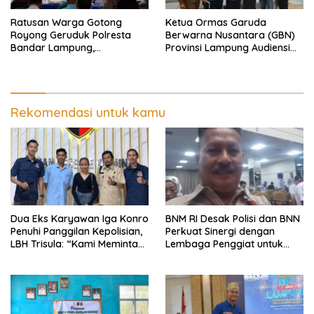
Ratusan Warga Gotong
Ketua Ormas Garuda
Royong Geruduk Polresta
Berwarna Nusantara (GBN)
Bandar Lampung,
Provinsi Lampung Audiensi
Pertanyakan Kepastian
dengan Direktur RSUD Dr. H.
Hukum Dugaan
Abdul Moeloek Bahas
Pengerusakan dan
Program Kendaraan Listrik
Pengancaman dan Dugaan
Pemalsuan Sporadik Tanah
Rekomendasi untuk kamu
Dua Eks Karyawan Iga Konro
BNM RI Desak Polisi dan BNN
Penuhi Panggilan Kepolisian,
Perkuat Sinergi dengan
LBH Trisula: “Kami Meminta
Lembaga Penggiat untuk
Pihak Kepolisian Lebih
Berantas Peredaran
Objektif
Narkoba di Lampung