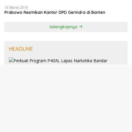
16 Maret 2019
Prabowo Resmikan Kantor DPD Gerindra di Banten
Selengkapnya
HEADLINE
8 Januari 2025
Perkuat Program P4GN, Lapas
Narkotika Bandar Lampung Terima
Audiensi dari BNN Kabupaten Lampung
Selatan
30 Desember 2024
193 Guru PAI Profesional Kota Bandar
Lampung Dikukuhkan Dalam Yudisium
PPG Tahun 2024