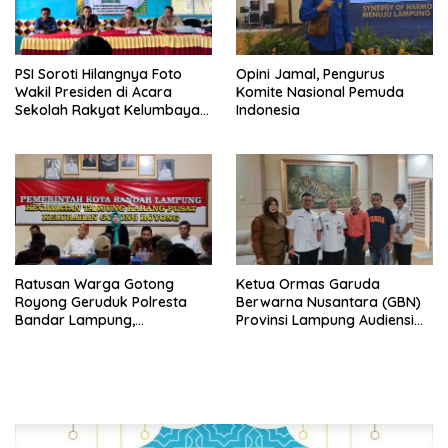
PSI Soroti Hilangnya Foto
Opini Jamal, Pengurus
Wakil Presiden di Acara
Komite Nasional Pemuda
Sekolah Rakyat Kelumbayan,
Indonesia
Minta Ada Penjelasan Resmi
Ratusan Warga Gotong
Ketua Ormas Garuda
Royong Geruduk Polresta
Berwarna Nusantara (GBN)
Bandar Lampung,
Provinsi Lampung Audiensi
Pertanyakan Kepastian
dengan Direktur RSUD Dr. H.
Hukum Dugaan
Abdul Moeloek Bahas
Pengerusakan dan
Program Kendaraan Listrik
Pengancaman dan Dugaan
Pemalsuan Sporadik Tanah