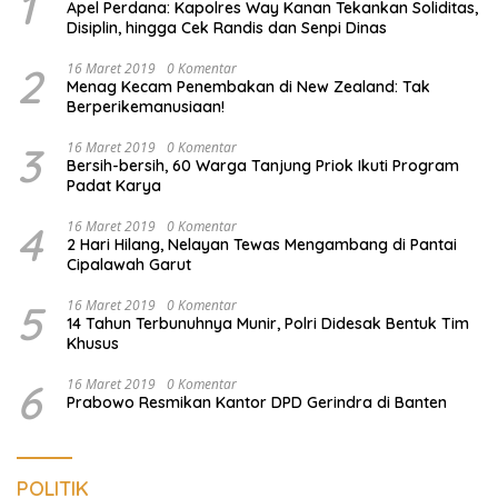
1
Apel Perdana: Kapolres Way Kanan Tekankan Soliditas,
Disiplin, hingga Cek Randis dan Senpi Dinas
2
16 Maret 2019
0 Komentar
Menag Kecam Penembakan di New Zealand: Tak
Berperikemanusiaan!
3
16 Maret 2019
0 Komentar
Bersih-bersih, 60 Warga Tanjung Priok Ikuti Program
Padat Karya
4
16 Maret 2019
0 Komentar
2 Hari Hilang, Nelayan Tewas Mengambang di Pantai
Cipalawah Garut
5
16 Maret 2019
0 Komentar
14 Tahun Terbunuhnya Munir, Polri Didesak Bentuk Tim
Khusus
6
16 Maret 2019
0 Komentar
Prabowo Resmikan Kantor DPD Gerindra di Banten
POLITIK