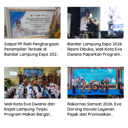
Nyaman
Satpol PP Raih Penghargaan
Bandar Lampung Expo 2026
Penampilan Terbaik di
Resmi Dibuka, Wali Kota Eva
Bandar Lampung Expo 2026,
Dwiana Paparkan Program
Wali Kota Eva Dwiana Ajak
Gratis dan Target Jadikan
Tingkatkan Pelayanan untuk
Kota Gerbang Investasi
Masyarakat
Lampung
Wali Kota Eva Dwiana dan
Rakornas Samsat 2026, Eva
Kajati Lampung Tinjau
Dorong Inovasi Layanan
Program Makan Bergizi
Pajak dan Promosikan
Gratis, Pastikan Menu
Bandar Lampung
Berkualitas dan Tepat