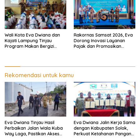
Wali Kota Eva Dwiana dan
Rakornas Samsat 2026, Eva
Kajati Lampung Tinjau
Dorong Inovasi Layanan
Program Makan Bergizi
Pajak dan Promosikan
Gratis, Pastikan Menu
Bandar Lampung
Berkualitas dan Tepat
Sasaran
Rekomendasi untuk kamu
Eva Dwiana Tinjau Hasil
Eva Dwiana Jalin Kerja Sama
Perbaikan Jalan Wala Kuba
dengan Kabupaten Solok,
Way Laga, Pastikan Akses
Perkuat Ketahanan Pangan
Warga Kembali Aman dan
dan Kendalikan Inflasi