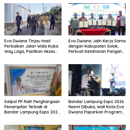
Eva Dwiana Tinjau Hasil
Eva Dwiana Jalin Kerja Sama
Perbaikan Jalan Wala Kuba
dengan Kabupaten Solok,
Way Laga, Pastikan Akses
Perkuat Ketahanan Pangan
Warga Kembali Aman dan
dan Kendalikan Inflasi
Nyaman
Satpol PP Raih Penghargaan
Bandar Lampung Expo 2026
Penampilan Terbaik di
Resmi Dibuka, Wali Kota Eva
Bandar Lampung Expo 2026,
Dwiana Paparkan Program
Wali Kota Eva Dwiana Ajak
Gratis dan Target Jadikan
Tingkatkan Pelayanan untuk
Kota Gerbang Investasi
Masyarakat
Lampung