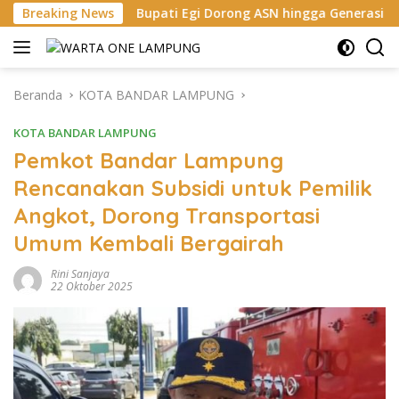
Langsung
Bupati Egi Dorong ASN hingga Generasi Muda Kuasai AI, Siapk
Breaking News
ke
konten
Beranda
KOTA BANDAR LAMPUNG
KOTA BANDAR LAMPUNG
Pemkot Bandar Lampung
Rencanakan Subsidi untuk Pemilik
Angkot, Dorong Transportasi
Umum Kembali Bergairah
Rini Sanjaya
22 Oktober 2025