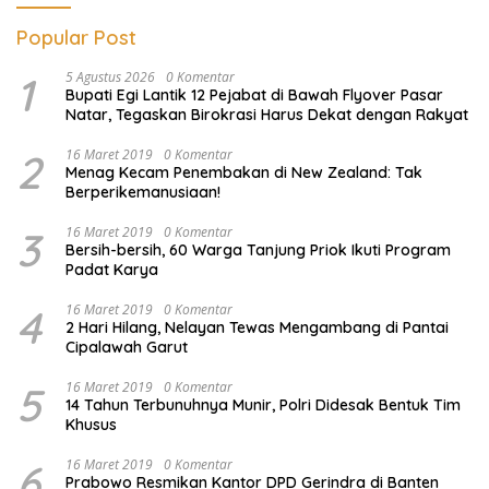
Popular Post
1
5 Agustus 2026
0 Komentar
Bupati Egi Lantik 12 Pejabat di Bawah Flyover Pasar
Natar, Tegaskan Birokrasi Harus Dekat dengan Rakyat
2
16 Maret 2019
0 Komentar
Menag Kecam Penembakan di New Zealand: Tak
Berperikemanusiaan!
3
16 Maret 2019
0 Komentar
Bersih-bersih, 60 Warga Tanjung Priok Ikuti Program
Padat Karya
4
16 Maret 2019
0 Komentar
2 Hari Hilang, Nelayan Tewas Mengambang di Pantai
Cipalawah Garut
5
16 Maret 2019
0 Komentar
14 Tahun Terbunuhnya Munir, Polri Didesak Bentuk Tim
Khusus
6
16 Maret 2019
0 Komentar
Prabowo Resmikan Kantor DPD Gerindra di Banten