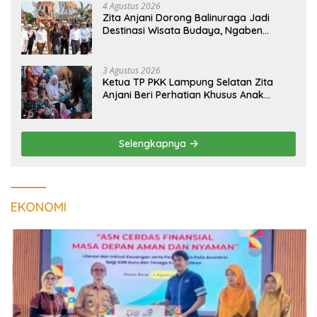
4 Agustus 2026
Zita Anjani Dorong Balinuraga Jadi
Destinasi Wisata Budaya, Ngaben
Massal Dinilai Miliki Daya Tarik Nasional
3 Agustus 2026
Ketua TP PKK Lampung Selatan Zita
Anjani Beri Perhatian Khusus Anak
Berisiko Stunting di Sidomulyo
Selengkapnya
EKONOMI