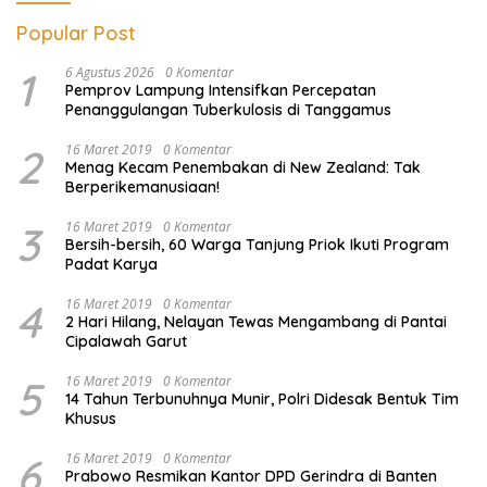
Popular Post
1
6 Agustus 2026
0 Komentar
Pemprov Lampung Intensifkan Percepatan
Penanggulangan Tuberkulosis di Tanggamus
2
16 Maret 2019
0 Komentar
Menag Kecam Penembakan di New Zealand: Tak
Berperikemanusiaan!
3
16 Maret 2019
0 Komentar
Bersih-bersih, 60 Warga Tanjung Priok Ikuti Program
Padat Karya
4
16 Maret 2019
0 Komentar
2 Hari Hilang, Nelayan Tewas Mengambang di Pantai
Cipalawah Garut
5
16 Maret 2019
0 Komentar
14 Tahun Terbunuhnya Munir, Polri Didesak Bentuk Tim
Khusus
6
16 Maret 2019
0 Komentar
Prabowo Resmikan Kantor DPD Gerindra di Banten