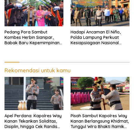
Pedang Pora Sambut
Hadapi Ancaman El Niño,
Kombes Herbin Sianipar,
Polda Lampung Perkuat
Babak Baru Kepemimpinan
Kesiapsiagaan Nasional
di Polresta Bandar Lampung
Antisipasi Karhutla
Rekomendasi untuk kamu
Apel Perdana: Kapolres Way
Pisah Sambut Kapolres Way
Kanan Tekankan Soliditas,
Kanan Berlangsung Khidmat,
Disiplin, hingga Cek Randis
Tunggul Wira Bhakti Ramik
dan Senpi Dinas
Ragom Resmi Beralih