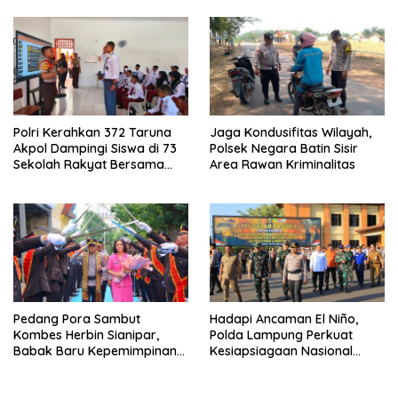
Polri Kerahkan 372 Taruna
Jaga Kondusifitas Wilayah,
Akpol Dampingi Siswa di 73
Polsek Negara Batin Sisir
Sekolah Rakyat Bersama
Area Rawan Kriminalitas
Taruna Akademi TNI
Pedang Pora Sambut
Hadapi Ancaman El Niño,
Kombes Herbin Sianipar,
Polda Lampung Perkuat
Babak Baru Kepemimpinan
Kesiapsiagaan Nasional
di Polresta Bandar Lampung
Antisipasi Karhutla