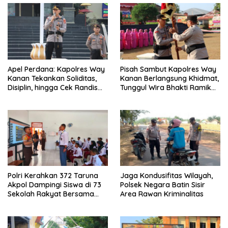
Apel Perdana: Kapolres Way
Pisah Sambut Kapolres Way
Kanan Tekankan Soliditas,
Kanan Berlangsung Khidmat,
Disiplin, hingga Cek Randis
Tunggul Wira Bhakti Ramik
dan Senpi Dinas
Ragom Resmi Beralih
Polri Kerahkan 372 Taruna
Jaga Kondusifitas Wilayah,
Akpol Dampingi Siswa di 73
Polsek Negara Batin Sisir
Sekolah Rakyat Bersama
Area Rawan Kriminalitas
Taruna Akademi TNI