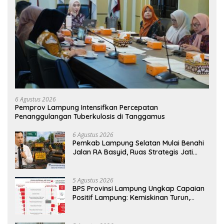
6 Agustus 2026
Pemprov Lampung Intensifkan Percepatan
Penanggulangan Tuberkulosis di Tanggamus
6 Agustus 2026
Pemkab Lampung Selatan Mulai Benahi
Jalan RA Basyid, Ruas Strategis Jati
Agung Segera Dipoles Demi
Keselamatan Pengguna Jalan
5 Agustus 2026
BPS Provinsi Lampung Ungkap Capaian
Positif Lampung: Kemiskinan Turun,
Inflasi Terkendali, Ekonomi Terus
Tumbuh