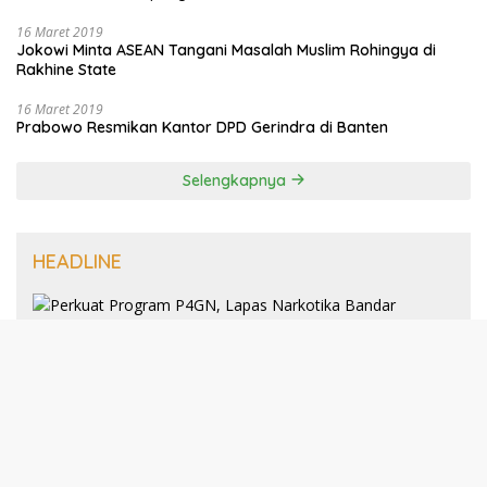
16 Maret 2019
Jokowi Minta ASEAN Tangani Masalah Muslim Rohingya di
Rakhine State
16 Maret 2019
Prabowo Resmikan Kantor DPD Gerindra di Banten
Selengkapnya
HEADLINE
8 Januari 2025
Perkuat Program P4GN, Lapas
Narkotika Bandar Lampung Terima
Audiensi dari BNN Kabupaten Lampung
Selatan