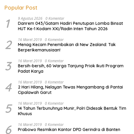
Popular Post
1
9 Agustus 2026
0 Komentar
Danrem 043/Gatam Hadiri Penutupan Lomba Binsat
HUT Ke-1 Kodam XXI/Radin Inten Tahun 2026
2
16 Maret 2019
0 Komentar
Menag Kecam Penembakan di New Zealand: Tak
Berperikemanusiaan!
3
16 Maret 2019
0 Komentar
Bersih-bersih, 60 Warga Tanjung Priok Ikuti Program
Padat Karya
4
16 Maret 2019
0 Komentar
2 Hari Hilang, Nelayan Tewas Mengambang di Pantai
Cipalawah Garut
5
16 Maret 2019
0 Komentar
14 Tahun Terbunuhnya Munir, Polri Didesak Bentuk Tim
Khusus
6
16 Maret 2019
0 Komentar
Prabowo Resmikan Kantor DPD Gerindra di Banten