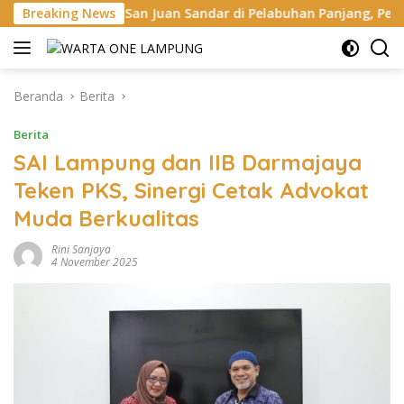
Langsung
San Juan Sandar di Pelabuhan Panjang, Pelindo Dukung Super G
Breaking News
ke
konten
Beranda
Berita
Berita
SAI Lampung dan IIB Darmajaya
Teken PKS, Sinergi Cetak Advokat
Muda Berkualitas
Rini Sanjaya
4 November 2025