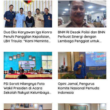
Dua Eks Karyawan Iga Konro
BNM RI Desak Polisi dan BNN
Penuhi Panggilan Kepolisian,
Perkuat Sinergi dengan
LBH Trisula: “Kami Meminta
Lembaga Penggiat untuk
Pihak Kepolisian Lebih
Berantas Peredaran
Objektif
Narkoba di Lampung
PSI Soroti Hilangnya Foto
Opini Jamal, Pengurus
Wakil Presiden di Acara
Komite Nasional Pemuda
Sekolah Rakyat Kelumbayan,
Indonesia
Minta Ada Penjelasan Resmi