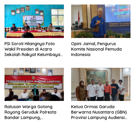
Objektif
Narkoba di Lampung
PSI Soroti Hilangnya Foto
Opini Jamal, Pengurus
Wakil Presiden di Acara
Komite Nasional Pemuda
Sekolah Rakyat Kelumbayan,
Indonesia
Minta Ada Penjelasan Resmi
Ratusan Warga Gotong
Ketua Ormas Garuda
Royong Geruduk Polresta
Berwarna Nusantara (GBN)
Bandar Lampung,
Provinsi Lampung Audiensi
Pertanyakan Kepastian
dengan Direktur RSUD Dr. H.
Hukum Dugaan
Abdul Moeloek Bahas
Pengerusakan dan
Program Kendaraan Listrik