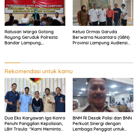
Ratusan Warga Gotong
Ketua Ormas Garuda
Royong Geruduk Polresta
Berwarna Nusantara (GBN)
Bandar Lampung,
Provinsi Lampung Audiensi
Pertanyakan Kepastian
dengan Direktur RSUD Dr. H.
Hukum Dugaan
Abdul Moeloek Bahas
Pengerusakan dan
Program Kendaraan Listrik
Pengancaman dan Dugaan
Pemalsuan Sporadik Tanah
Rekomendasi untuk kamu
Dua Eks Karyawan Iga Konro
BNM RI Desak Polisi dan BNN
Penuhi Panggilan Kepolisian,
Perkuat Sinergi dengan
LBH Trisula: “Kami Meminta
Lembaga Penggiat untuk
Pihak Kepolisian Lebih
Berantas Peredaran