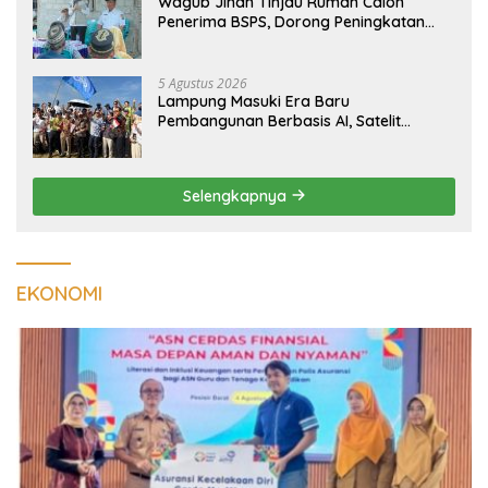
Wagub Jihan Tinjau Rumah Calon
Penerima BSPS, Dorong Peningkatan
Kualitas Hunian Warga dan Serap
Aspirasi Masyarakat
5 Agustus 2026
Lampung Masuki Era Baru
Pembangunan Berbasis AI, Satelit
Hiperspektral Lampung-1 Resmi
Mengorbit
Selengkapnya
EKONOMI