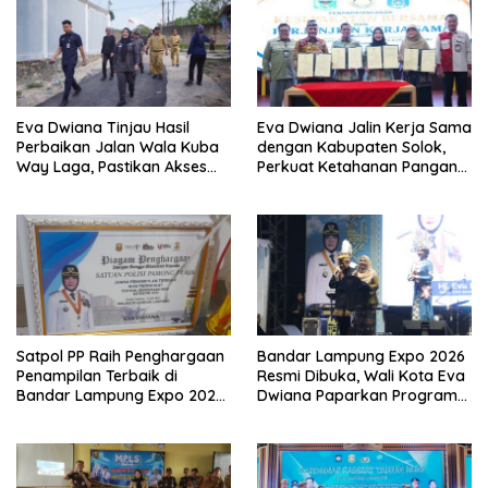
Eva Dwiana Tinjau Hasil
Eva Dwiana Jalin Kerja Sama
Perbaikan Jalan Wala Kuba
dengan Kabupaten Solok,
Way Laga, Pastikan Akses
Perkuat Ketahanan Pangan
Warga Kembali Aman dan
dan Kendalikan Inflasi
Nyaman
Satpol PP Raih Penghargaan
Bandar Lampung Expo 2026
Penampilan Terbaik di
Resmi Dibuka, Wali Kota Eva
Bandar Lampung Expo 2026,
Dwiana Paparkan Program
Wali Kota Eva Dwiana Ajak
Gratis dan Target Jadikan
Tingkatkan Pelayanan untuk
Kota Gerbang Investasi
Masyarakat
Lampung