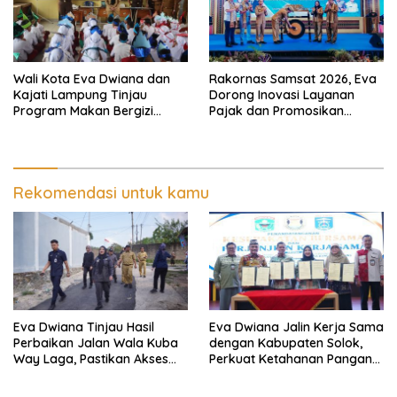
Wali Kota Eva Dwiana dan
Rakornas Samsat 2026, Eva
Kajati Lampung Tinjau
Dorong Inovasi Layanan
Program Makan Bergizi
Pajak dan Promosikan
Gratis, Pastikan Menu
Bandar Lampung
Berkualitas dan Tepat
Sasaran
Rekomendasi untuk kamu
Eva Dwiana Tinjau Hasil
Eva Dwiana Jalin Kerja Sama
Perbaikan Jalan Wala Kuba
dengan Kabupaten Solok,
Way Laga, Pastikan Akses
Perkuat Ketahanan Pangan
Warga Kembali Aman dan
dan Kendalikan Inflasi
Nyaman