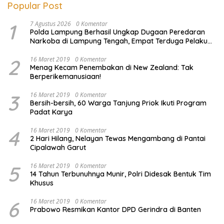
Popular Post
1
7 Agustus 2026
0 Komentar
Polda Lampung Berhasil Ungkap Dugaan Peredaran
Narkoba di Lampung Tengah, Empat Terduga Pelaku
Diamankan
2
16 Maret 2019
0 Komentar
Menag Kecam Penembakan di New Zealand: Tak
Berperikemanusiaan!
3
16 Maret 2019
0 Komentar
Bersih-bersih, 60 Warga Tanjung Priok Ikuti Program
Padat Karya
4
16 Maret 2019
0 Komentar
2 Hari Hilang, Nelayan Tewas Mengambang di Pantai
Cipalawah Garut
5
16 Maret 2019
0 Komentar
14 Tahun Terbunuhnya Munir, Polri Didesak Bentuk Tim
Khusus
6
16 Maret 2019
0 Komentar
Prabowo Resmikan Kantor DPD Gerindra di Banten