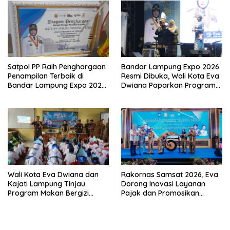
Satpol PP Raih Penghargaan
Bandar Lampung Expo 2026
Penampilan Terbaik di
Resmi Dibuka, Wali Kota Eva
Bandar Lampung Expo 2026,
Dwiana Paparkan Program
Wali Kota Eva Dwiana Ajak
Gratis dan Target Jadikan
Tingkatkan Pelayanan untuk
Kota Gerbang Investasi
Masyarakat
Lampung
Wali Kota Eva Dwiana dan
Rakornas Samsat 2026, Eva
Kajati Lampung Tinjau
Dorong Inovasi Layanan
Program Makan Bergizi
Pajak dan Promosikan
Gratis, Pastikan Menu
Bandar Lampung
Berkualitas dan Tepat
Sasaran