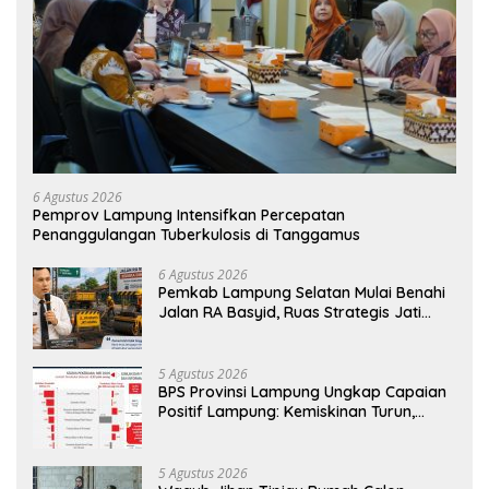
6 Agustus 2026
Pemprov Lampung Intensifkan Percepatan
Penanggulangan Tuberkulosis di Tanggamus
6 Agustus 2026
Pemkab Lampung Selatan Mulai Benahi
Jalan RA Basyid, Ruas Strategis Jati
Agung Segera Dipoles Demi
Keselamatan Pengguna Jalan
5 Agustus 2026
BPS Provinsi Lampung Ungkap Capaian
Positif Lampung: Kemiskinan Turun,
Inflasi Terkendali, Ekonomi Terus
Tumbuh
5 Agustus 2026