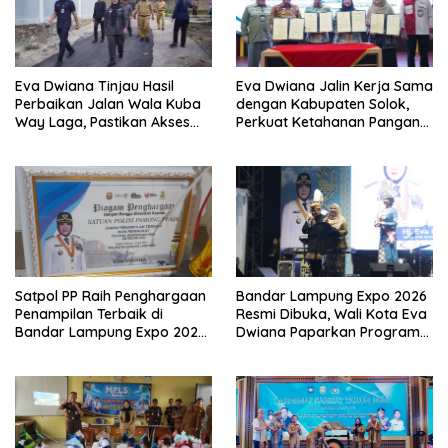
Eva Dwiana Tinjau Hasil
Eva Dwiana Jalin Kerja Sama
Perbaikan Jalan Wala Kuba
dengan Kabupaten Solok,
Way Laga, Pastikan Akses
Perkuat Ketahanan Pangan
Warga Kembali Aman dan
dan Kendalikan Inflasi
Nyaman
Satpol PP Raih Penghargaan
Bandar Lampung Expo 2026
Penampilan Terbaik di
Resmi Dibuka, Wali Kota Eva
Bandar Lampung Expo 2026,
Dwiana Paparkan Program
Wali Kota Eva Dwiana Ajak
Gratis dan Target Jadikan
Tingkatkan Pelayanan untuk
Kota Gerbang Investasi
Masyarakat
Lampung