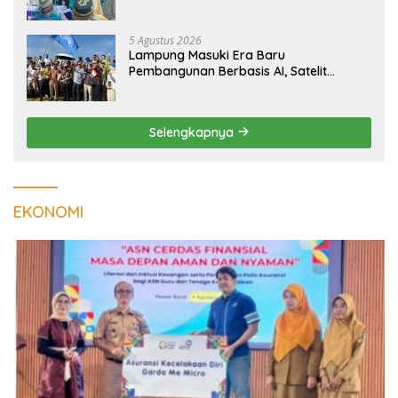
Kualitas Hunian Warga dan Serap
Aspirasi Masyarakat
5 Agustus 2026
Lampung Masuki Era Baru
Pembangunan Berbasis AI, Satelit
Hiperspektral Lampung-1 Resmi
Mengorbit
Selengkapnya
EKONOMI