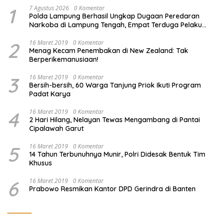
1
7 Agustus 2026
0 Komentar
Polda Lampung Berhasil Ungkap Dugaan Peredaran
Narkoba di Lampung Tengah, Empat Terduga Pelaku
Diamankan
2
16 Maret 2019
0 Komentar
Menag Kecam Penembakan di New Zealand: Tak
Berperikemanusiaan!
3
16 Maret 2019
0 Komentar
Bersih-bersih, 60 Warga Tanjung Priok Ikuti Program
Padat Karya
4
16 Maret 2019
0 Komentar
2 Hari Hilang, Nelayan Tewas Mengambang di Pantai
Cipalawah Garut
5
16 Maret 2019
0 Komentar
14 Tahun Terbunuhnya Munir, Polri Didesak Bentuk Tim
Khusus
6
16 Maret 2019
0 Komentar
Prabowo Resmikan Kantor DPD Gerindra di Banten