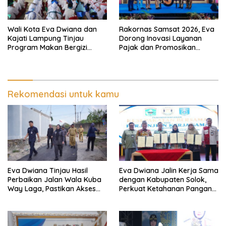
Wali Kota Eva Dwiana dan
Rakornas Samsat 2026, Eva
Kajati Lampung Tinjau
Dorong Inovasi Layanan
Program Makan Bergizi
Pajak dan Promosikan
Gratis, Pastikan Menu
Bandar Lampung
Berkualitas dan Tepat
Sasaran
Rekomendasi untuk kamu
Eva Dwiana Tinjau Hasil
Eva Dwiana Jalin Kerja Sama
Perbaikan Jalan Wala Kuba
dengan Kabupaten Solok,
Way Laga, Pastikan Akses
Perkuat Ketahanan Pangan
Warga Kembali Aman dan
dan Kendalikan Inflasi
Nyaman