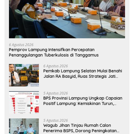
6 Agustus 2026
Pemprov Lampung Intensifkan Percepatan
Penanggulangan Tuberkulosis di Tanggamus
6 Agustus 2026
Pemkab Lampung Selatan Mulai Benahi
Jalan RA Basyid, Ruas Strategis Jati
Agung Segera Dipoles Demi
Keselamatan Pengguna Jalan
5 Agustus 2026
BPS Provinsi Lampung Ungkap Capaian
Positif Lampung: Kemiskinan Turun,
Inflasi Terkendali, Ekonomi Terus
Tumbuh
5 Agustus 2026
Wagub Jihan Tinjau Rumah Calon
Penerima BSPS, Dorong Peningkatan