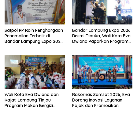
Satpol PP Raih Penghargaan
Bandar Lampung Expo 2026
Penampilan Terbaik di
Resmi Dibuka, Wali Kota Eva
Bandar Lampung Expo 2026,
Dwiana Paparkan Program
Wali Kota Eva Dwiana Ajak
Gratis dan Target Jadikan
Tingkatkan Pelayanan untuk
Kota Gerbang Investasi
Masyarakat
Lampung
Wali Kota Eva Dwiana dan
Rakornas Samsat 2026, Eva
Kajati Lampung Tinjau
Dorong Inovasi Layanan
Program Makan Bergizi
Pajak dan Promosikan
Gratis, Pastikan Menu
Bandar Lampung
Berkualitas dan Tepat
Sasaran