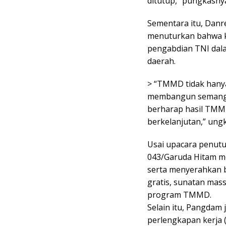
ditutup,” pungkasny
Sementara itu, Danr
menuturkan bahwa 
pengabdian TNI da
daerah.
> “TMMD tidak hanya
membangun semangat
berharap hasil TMMD
berkelanjutan,” ung
Usai upacara penut
043/Garuda Hitam m
serta menyerahkan 
gratis, sunatan mass
program TMMD.
Selain itu, Pangdam
perlengkapan kerja 