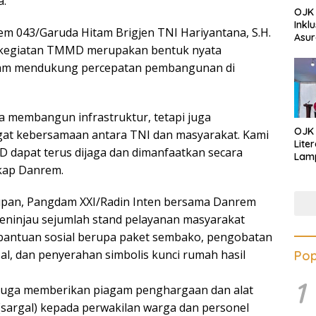
a.
OJK 
Inkl
em 043/Garuda Hitam Brigjen TNI Hariyantana, S.H.
Asur
kegiatan TMMD merupakan bentuk nyata
lam mendukung percepatan pembangunan di
 membangun infrastruktur, tetapi juga
OJK
 kebersamaan antara TNI dan masyarakat. Kami
Lite
 dapat terus dijaga dan dimanfaatkan secara
Lamp
kap Danrem.
Eduk
Lawa
Inves
upan, Pangdam XXI/Radin Inten bersama Danrem
eninjau sejumlah stand pelayanan masyarakat
bantuan sosial berupa paket sembako, pengobatan
al, dan penyerahan simbolis kunci rumah hasil
Pop
1
 juga memberikan piagam penghargaan dan alat
(sargal) kepada perwakilan warga dan personel