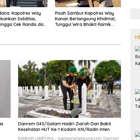
dana: Kapolres Way
Pisah Sambut Kapolres Way
kankan Soliditas,
Kanan Berlangsung Khidmat,
 hingga Cek Randis dan
Tunggul Wira Bhakti Ramik
nas
Ragom Resmi Beralih
H
as
Danrem 043/Gatam Hadiri Ziarah Dan Bakti
Kesehatan HUT Ke-1 Kodam XXI/Radin Inten
BANDAR LAMPUNG – wartaonelampung.com, Danrem