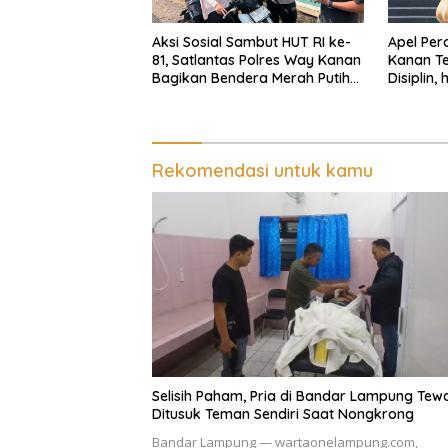
Aksi Sosial Sambut HUT RI ke-
Apel Per
81, Satlantas Polres Way Kanan
Kanan Te
Bagikan Bendera Merah Putih
Disiplin,
Gratis ke Pengendara
Senpi Di
Rekomendasi untuk kamu
Selisih Paham, Pria di Bandar Lampung Tew
Ditusuk Teman Sendiri Saat Nongkrong
Bandar Lampung — wartaonelampung.com,