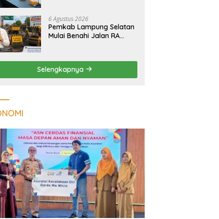
Tuberkulosis di
Tanggamus
6 Agustus 2026
Pemkab Lampung Selatan
Mulai Benahi Jalan RA
Basyid, Ruas Strategis Jati
Agung Segera Dipoles
Demi Keselamatan
Selengkapnya
Pengguna Jalan
ONOMI