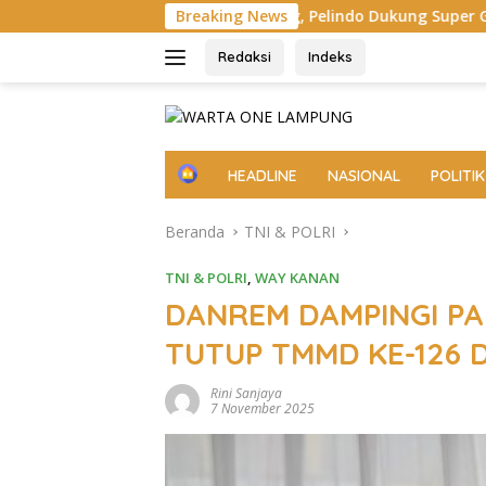
Langsung
buhan Panjang, Pelindo Dukung Super Garuda Shield 2026
Breaking News
ke
konten
Redaksi
Indeks
H
HEADLINE
NASIONAL
POLITIK
o
m
Beranda
TNI & POLRI
e
TNI & POLRI
,
WAY KANAN
DANREM DAMPINGI PA
TUTUP TMMD KE-126 
Rini Sanjaya
7 November 2025