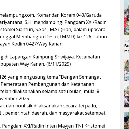
onelampung.com, Komandan Korem 043/Garuda
ariyantana, S.H. mendampingi Pangdam XXI/Radin
stomei Sianturi, S.Sos., M.Si. (Han) dalam upacara
unggal Membangun Desa (TMMD) ke-126 Tahun
7 
layah Kodim 0427/Way Kanan.
Bu
Me
Pe
ng di Lapangan Kampung Sriwijaya, Kecamatan
upaten Way Kanan, (6/11/2025)
26 yang mengusung tema “Dengan Semangat
Pemerataan Pembangunan dan Ketahanan
 telah dilaksanakan selama satu bulan, mulai 8
ovember 2025.
sik dan nonfisik dilaksanakan secara terpadu,
I, pemerintah daerah, dan masyarakat setempat.
 Pangdam XXI/Radin Inten Mayjen TNI Kristomei