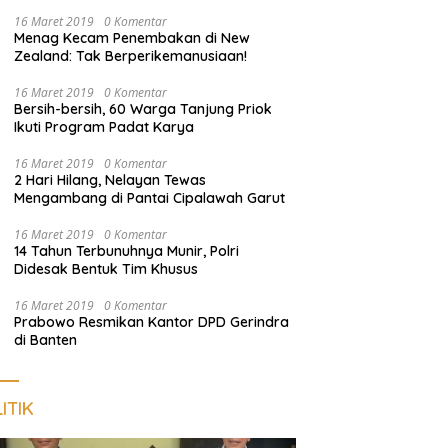
Nongkrong
16 Maret 2019
0 Komentar
Menag Kecam Penembakan di New
Zealand: Tak Berperikemanusiaan!
16 Maret 2019
0 Komentar
Bersih-bersih, 60 Warga Tanjung Priok
Ikuti Program Padat Karya
16 Maret 2019
0 Komentar
2 Hari Hilang, Nelayan Tewas
Mengambang di Pantai Cipalawah Garut
16 Maret 2019
0 Komentar
14 Tahun Terbunuhnya Munir, Polri
Didesak Bentuk Tim Khusus
16 Maret 2019
0 Komentar
Prabowo Resmikan Kantor DPD Gerindra
di Banten
ITIK