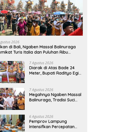
Agustus 2026
kan di Bali, Ngaben Massal Balinuraga
mikat Turis Italia dan Puluhan Ribu
ngunjung
7 Agustus 2026
Diarak di Atas Bade 24
Meter, Bupati Radityo Egi
Bawa Mimpi Besar
Balinuraga Jadi
‘Penglipuran’ Kedua pada
7 Agustus 2026
2027
Megahnya Ngaben Massal
Balinuraga, Tradisi Suci
Terbesar di Indonesia
yang Menghidupkan Desa
dan Merekatkan Ikatan
6 Agustus 2026
Keluarga
Pemprov Lampung
Intensifkan Percepatan
Penanggulangan