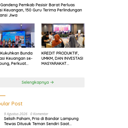
Gandeng Pemkab Pesisir Barat Perluas
usi Keuangan, 150 Guru Terima Perlindungan
ansi Jiwa
 Kukuhkan Bunda
KREDIT PRODUKTIF,
rasi Keuangan se-
UMKM, DAN INVESTASI
ung, Perkuat
MASYARAKAT
asi Masyarakat
LAMPUNG TERUS
n Pinjol dan
MENGUAT
tasi Ilegal
Selengkapnya
ular Post
9 Agustus 2026
0 Komentar
Selisih Paham, Pria di Bandar Lampung
Tewas Ditusuk Teman Sendiri Saat