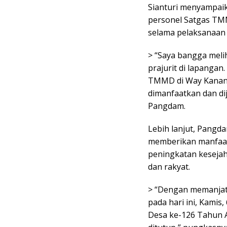
Sianturi menyampaik
personel Satgas TMM
selama pelaksanaan 
> “Saya bangga meli
prajurit di lapangan.
TMMD di Way Kanan.
dimanfaatkan dan di
Pangdam.
Lebih lanjut, Pang
memberikan manfaat 
peningkatan kesej
dan rakyat.
> “Dengan memanjatk
pada hari ini, Kam
Desa ke-126 Tahun 