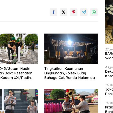
22 Ju
BARA
Wid
4 Agu
043/Gatam Hadiri
Tingkatkan Keamanan
Deka
an Bakti Kesehatan
Lingkungan, Polsek Buay
Kese
1 Kodam XXI/Radin
Bahuga Cek Ronda Malam dan
Sosialisasi Layanan 110
16 M
Joko
Rohi
16 M
Prab
Ban