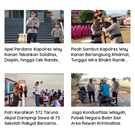
dan Sosialisasi Layanan 110
Merah Putih Gratis ke
Pengendara
Apel Perdana: Kapolres Way
Pisah Sambut Kapolres Way
Kanan Tekankan Soliditas,
Kanan Berlangsung Khidmat,
Disiplin, hingga Cek Randis
Tunggul Wira Bhakti Ramik
dan Senpi Dinas
Ragom Resmi Beralih
Polri Kerahkan 372 Taruna
Jaga Kondusifitas Wilayah,
Akpol Dampingi Siswa di 73
Polsek Negara Batin Sisir
Sekolah Rakyat Bersama
Area Rawan Kriminalitas
Taruna Akademi TNI