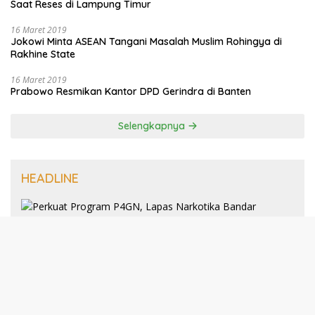
Saat Reses di Lampung Timur
16 Maret 2019
Jokowi Minta ASEAN Tangani Masalah Muslim Rohingya di
Rakhine State
16 Maret 2019
Prabowo Resmikan Kantor DPD Gerindra di Banten
Selengkapnya
HEADLINE
8 Januari 2025
Perkuat Program P4GN, Lapas
Narkotika Bandar Lampung Terima
Audiensi dari BNN Kabupaten Lampung
Selatan