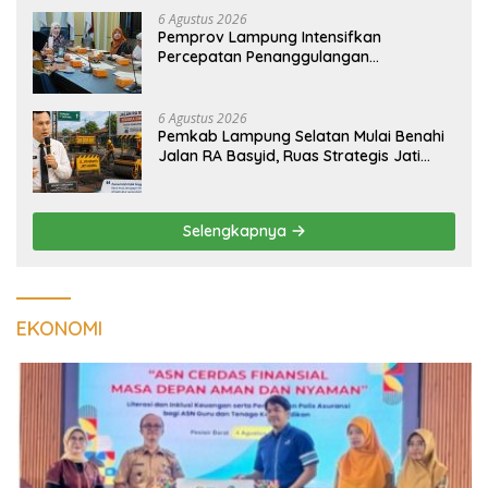
6 Agustus 2026
Pemprov Lampung Intensifkan
Percepatan Penanggulangan
Tuberkulosis di Tanggamus
6 Agustus 2026
Pemkab Lampung Selatan Mulai Benahi
Jalan RA Basyid, Ruas Strategis Jati
Agung Segera Dipoles Demi
Keselamatan Pengguna Jalan
Selengkapnya
EKONOMI