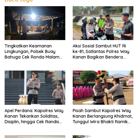
Tingkatkan Keamanan
Aksi Sosial Sambut HUT RI
Lingkungan, Polsek Buay
ke-81, Satlantas Polres Way
Bahuga Cek Ronda Malam
Kanan Bagikan Bendera
dan Sosialisasi Layanan 110
Merah Putih Gratis ke
Pengendara
Apel Perdana: Kapolres Way
Pisah Sambut Kapolres Way
Kanan Tekankan Soliditas,
Kanan Berlangsung Khidmat,
Disiplin, hingga Cek Randis
Tunggul Wira Bhakti Ramik
dan Senpi Dinas
Ragom Resmi Beralih