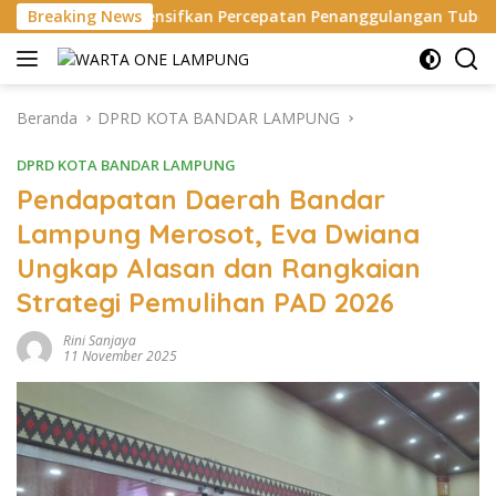
Langsung
sifkan Percepatan Penanggulangan Tuberkulosis di Tanggam
Breaking News
ke
konten
Beranda
DPRD KOTA BANDAR LAMPUNG
DPRD KOTA BANDAR LAMPUNG
Pendapatan Daerah Bandar
Lampung Merosot, Eva Dwiana
Ungkap Alasan dan Rangkaian
Strategi Pemulihan PAD 2026
Rini Sanjaya
11 November 2025