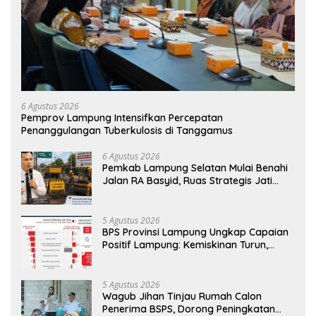
6 Agustus 2026
Pemprov Lampung Intensifkan Percepatan
Penanggulangan Tuberkulosis di Tanggamus
6 Agustus 2026
Pemkab Lampung Selatan Mulai Benahi
Jalan RA Basyid, Ruas Strategis Jati
Agung Segera Dipoles Demi
Keselamatan Pengguna Jalan
5 Agustus 2026
BPS Provinsi Lampung Ungkap Capaian
Positif Lampung: Kemiskinan Turun,
Inflasi Terkendali, Ekonomi Terus
Tumbuh
5 Agustus 2026
Wagub Jihan Tinjau Rumah Calon
Penerima BSPS, Dorong Peningkatan