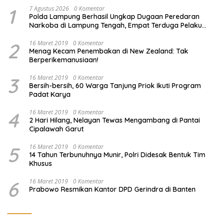
1
7 Agustus 2026
0 Komentar
Polda Lampung Berhasil Ungkap Dugaan Peredaran
Narkoba di Lampung Tengah, Empat Terduga Pelaku
Diamankan
2
16 Maret 2019
0 Komentar
Menag Kecam Penembakan di New Zealand: Tak
Berperikemanusiaan!
3
16 Maret 2019
0 Komentar
Bersih-bersih, 60 Warga Tanjung Priok Ikuti Program
Padat Karya
4
16 Maret 2019
0 Komentar
2 Hari Hilang, Nelayan Tewas Mengambang di Pantai
Cipalawah Garut
5
16 Maret 2019
0 Komentar
14 Tahun Terbunuhnya Munir, Polri Didesak Bentuk Tim
Khusus
6
16 Maret 2019
0 Komentar
Prabowo Resmikan Kantor DPD Gerindra di Banten