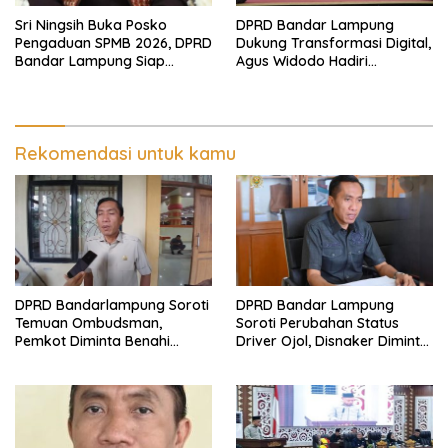
Sri Ningsih Buka Posko
DPRD Bandar Lampung
Pengaduan SPMB 2026, DPRD
Dukung Transformasi Digital,
Bandar Lampung Siap
Agus Widodo Hadiri
Tindak Dugaan Kecurangan
Peluncuran QRIS TAP dan
Kick-Off SIGER FEST 2026
Rekomendasi untuk kamu
DPRD Bandarlampung Soroti
DPRD Bandar Lampung
Temuan Ombudsman,
Soroti Perubahan Status
Pemkot Diminta Benahi
Driver Ojol, Disnaker Diminta
Pelaksanaan SPMB
Lakukan Antisipasi