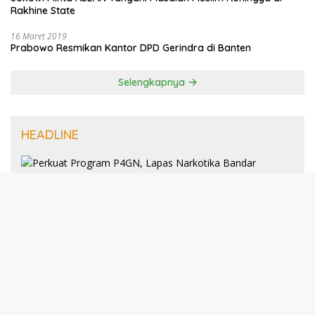
Rakhine State
16 Maret 2019
Prabowo Resmikan Kantor DPD Gerindra di Banten
Selengkapnya
HEADLINE
8 Januari 2025
Perkuat Program P4GN, Lapas
Narkotika Bandar Lampung Terima
Audiensi dari BNN Kabupaten Lampung
Selatan
30 Desember 2024
193 Guru PAI Profesional Kota Bandar
Lampung Dikukuhkan Dalam Yudisium