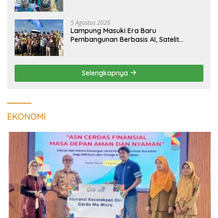
Kualitas Hunian Warga dan Serap
Aspirasi Masyarakat
5 Agustus 2026
Lampung Masuki Era Baru
Pembangunan Berbasis AI, Satelit
Hiperspektral Lampung-1 Resmi
Mengorbit
Selengkapnya
EKONOMI