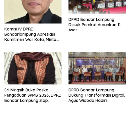
DPRD Bandar Lampung
Desak Pemkot Amankan 11
Komisi IV DPRD
Aset
Bandarlampung Apresiasi
Komitmen Wali Kota, Minta
Penempatan Siswa SPMB
Dilakukan Secara Terbuka
Sri Ningsih Buka Posko
DPRD Bandar Lampung
Pengaduan SPMB 2026, DPRD
Dukung Transformasi Digital,
Bandar Lampung Siap
Agus Widodo Hadiri
Tindak Dugaan Kecurangan
Peluncuran QRIS TAP dan
Kick-Off SIGER FEST 2026