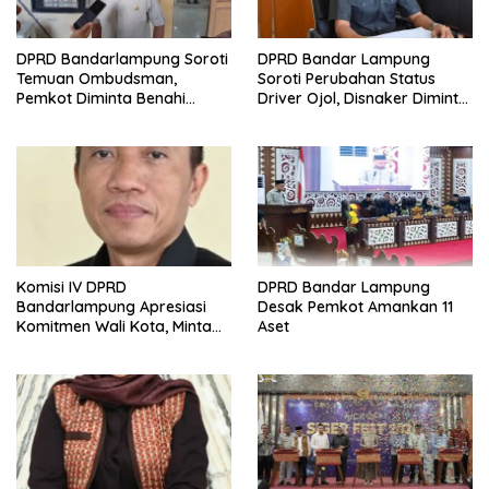
DPRD Bandarlampung Soroti
DPRD Bandar Lampung
Temuan Ombudsman,
Soroti Perubahan Status
Pemkot Diminta Benahi
Driver Ojol, Disnaker Diminta
Pelaksanaan SPMB
Lakukan Antisipasi
Komisi IV DPRD
DPRD Bandar Lampung
Bandarlampung Apresiasi
Desak Pemkot Amankan 11
Komitmen Wali Kota, Minta
Aset
Penempatan Siswa SPMB
Dilakukan Secara Terbuka