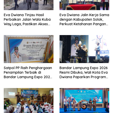
Eva Dwiana Tinjau Hasil
Eva Dwiana Jalin Kerja Sama
Perbaikan Jalan Wala Kuba
dengan Kabupaten Solok,
Way Laga, Pastikan Akses
Perkuat Ketahanan Pangan
Warga Kembali Aman dan
dan Kendalikan Inflasi
Nyaman
Satpol PP Raih Penghargaan
Bandar Lampung Expo 2026
Penampilan Terbaik di
Resmi Dibuka, Wali Kota Eva
Bandar Lampung Expo 2026,
Dwiana Paparkan Program
Wali Kota Eva Dwiana Ajak
Gratis dan Target Jadikan
Tingkatkan Pelayanan untuk
Kota Gerbang Investasi
Masyarakat
Lampung