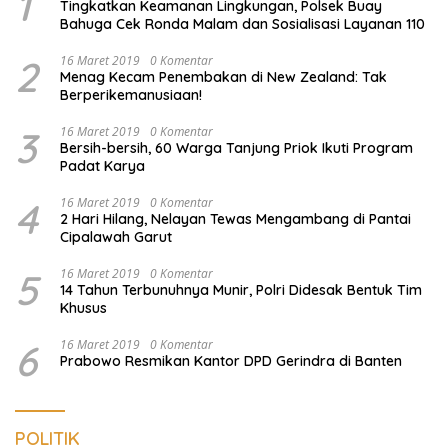
1
Tingkatkan Keamanan Lingkungan, Polsek Buay
Bahuga Cek Ronda Malam dan Sosialisasi Layanan 110
2
16 Maret 2019
0 Komentar
Menag Kecam Penembakan di New Zealand: Tak
Berperikemanusiaan!
3
16 Maret 2019
0 Komentar
Bersih-bersih, 60 Warga Tanjung Priok Ikuti Program
Padat Karya
4
16 Maret 2019
0 Komentar
2 Hari Hilang, Nelayan Tewas Mengambang di Pantai
Cipalawah Garut
5
16 Maret 2019
0 Komentar
14 Tahun Terbunuhnya Munir, Polri Didesak Bentuk Tim
Khusus
6
16 Maret 2019
0 Komentar
Prabowo Resmikan Kantor DPD Gerindra di Banten
POLITIK