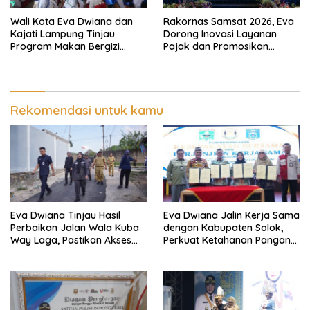
Wali Kota Eva Dwiana dan
Rakornas Samsat 2026, Eva
Kajati Lampung Tinjau
Dorong Inovasi Layanan
Program Makan Bergizi
Pajak dan Promosikan
Gratis, Pastikan Menu
Bandar Lampung
Berkualitas dan Tepat
Sasaran
Rekomendasi untuk kamu
Eva Dwiana Tinjau Hasil
Eva Dwiana Jalin Kerja Sama
Perbaikan Jalan Wala Kuba
dengan Kabupaten Solok,
Way Laga, Pastikan Akses
Perkuat Ketahanan Pangan
Warga Kembali Aman dan
dan Kendalikan Inflasi
Nyaman