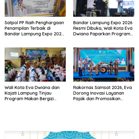
Satpol PP Raih Penghargaan
Bandar Lampung Expo 2026
Penampilan Terbaik di
Resmi Dibuka, Wali Kota Eva
Bandar Lampung Expo 2026,
Dwiana Paparkan Program
Wali Kota Eva Dwiana Ajak
Gratis dan Target Jadikan
Tingkatkan Pelayanan untuk
Kota Gerbang Investasi
Masyarakat
Lampung
Wali Kota Eva Dwiana dan
Rakornas Samsat 2026, Eva
Kajati Lampung Tinjau
Dorong Inovasi Layanan
Program Makan Bergizi
Pajak dan Promosikan
Gratis, Pastikan Menu
Bandar Lampung
Berkualitas dan Tepat
Sasaran