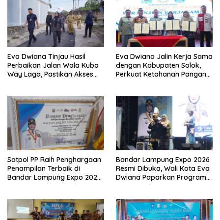
Eva Dwiana Tinjau Hasil
Eva Dwiana Jalin Kerja Sama
Perbaikan Jalan Wala Kuba
dengan Kabupaten Solok,
Way Laga, Pastikan Akses
Perkuat Ketahanan Pangan
Warga Kembali Aman dan
dan Kendalikan Inflasi
Nyaman
Satpol PP Raih Penghargaan
Bandar Lampung Expo 2026
Penampilan Terbaik di
Resmi Dibuka, Wali Kota Eva
Bandar Lampung Expo 2026,
Dwiana Paparkan Program
Wali Kota Eva Dwiana Ajak
Gratis dan Target Jadikan
Tingkatkan Pelayanan untuk
Kota Gerbang Investasi
Masyarakat
Lampung