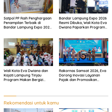
Satpol PP Raih Penghargaan
Bandar Lampung Expo 2026
Penampilan Terbaik di
Resmi Dibuka, Wali Kota Eva
Bandar Lampung Expo 2026,
Dwiana Paparkan Program
Wali Kota Eva Dwiana Ajak
Gratis dan Target Jadikan
Tingkatkan Pelayanan untuk
Kota Gerbang Investasi
Masyarakat
Lampung
Wali Kota Eva Dwiana dan
Rakornas Samsat 2026, Eva
Kajati Lampung Tinjau
Dorong Inovasi Layanan
Program Makan Bergizi
Pajak dan Promosikan
Gratis, Pastikan Menu
Bandar Lampung
Berkualitas dan Tepat
Sasaran
Rekomendasi untuk kamu