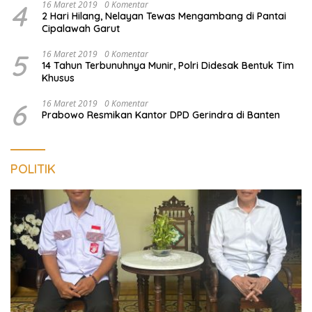
4
16 Maret 2019
0 Komentar
2 Hari Hilang, Nelayan Tewas Mengambang di Pantai
Cipalawah Garut
5
16 Maret 2019
0 Komentar
14 Tahun Terbunuhnya Munir, Polri Didesak Bentuk Tim
Khusus
6
16 Maret 2019
0 Komentar
Prabowo Resmikan Kantor DPD Gerindra di Banten
POLITIK