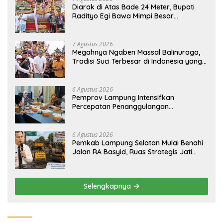
Diarak di Atas Bade 24 Meter, Bupati
Radityo Egi Bawa Mimpi Besar
Balinuraga Jadi ‘Penglipuran’ Kedua
pada 2027
7 Agustus 2026
Megahnya Ngaben Massal Balinuraga,
Tradisi Suci Terbesar di Indonesia yang
Menghidupkan Desa dan Merekatkan
Ikatan Keluarga
6 Agustus 2026
Pemprov Lampung Intensifkan
Percepatan Penanggulangan
Tuberkulosis di Tanggamus
6 Agustus 2026
Pemkab Lampung Selatan Mulai Benahi
Jalan RA Basyid, Ruas Strategis Jati
Agung Segera Dipoles Demi
Keselamatan Pengguna Jalan
Selengkapnya