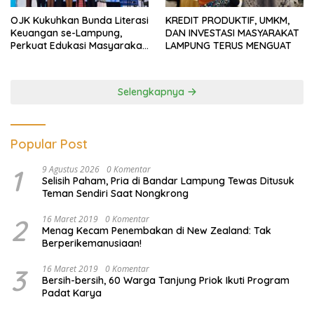
OJK Kukuhkan Bunda Literasi
KREDIT PRODUKTIF, UMKM,
Keuangan se-Lampung,
DAN INVESTASI MASYARAKAT
Perkuat Edukasi Masyarakat
LAMPUNG TERUS MENGUAT
Lawan Pinjol dan Investasi
Ilegal
Selengkapnya
Popular Post
1
9 Agustus 2026
0 Komentar
Selisih Paham, Pria di Bandar Lampung Tewas Ditusuk
Teman Sendiri Saat Nongkrong
2
16 Maret 2019
0 Komentar
Menag Kecam Penembakan di New Zealand: Tak
Berperikemanusiaan!
3
16 Maret 2019
0 Komentar
Bersih-bersih, 60 Warga Tanjung Priok Ikuti Program
Padat Karya