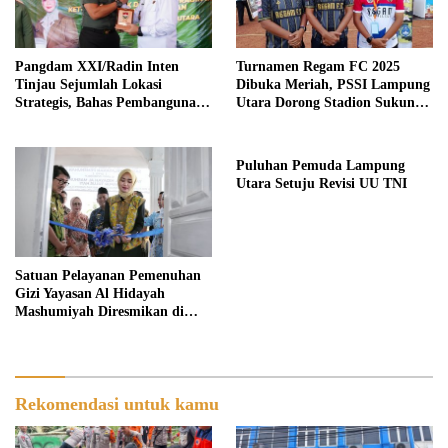
Pangdam XXI/Radin Inten
Turnamen Regam FC 2025
Tinjau Sejumlah Lokasi
Dibuka Meriah, PSSI Lampung
Strategis, Bahas Pembangunan
Utara Dorong Stadion Sukung
Korem Baru di Lampung Utara
Fokus untuk Sepak Bola
Puluhan Pemuda Lampung
Utara Setuju Revisi UU TNI
Satuan Pelayanan Pemenuhan
Gizi Yayasan Al Hidayah
Mashumiyah Diresmikan di
Desa Mulyorejo II Lampung
Utara
Rekomendasi untuk kamu