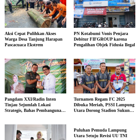
Aksi Cepat Pulihkan Akses
PN Kotabumi Vonis Penjara
Warga Desa Tanjung Harapan
Debitur FIFGROUP karena
Pascacuaca Ekstrem
Pengalihan Objek Fidusia Ilegal
Pangdam XXI/Radin Inten
Turnamen Regam FC 2025
Tinjau Sejumlah Lokasi
Dibuka Meriah, PSSI Lampung
Strategis, Bahas Pembangunan
Utara Dorong Stadion Sukung
Korem Baru di Lampung Utara
Fokus untuk Sepak Bola
Puluhan Pemuda Lampung
Utara Setuju Revisi UU TNI