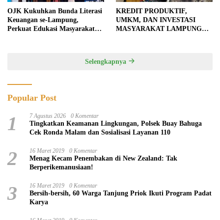
OJK Kukuhkan Bunda Literasi
KREDIT PRODUKTIF,
Keuangan se-Lampung,
UMKM, DAN INVESTASI
Perkuat Edukasi Masyarakat
MASYARAKAT LAMPUNG
Lawan Pinjol dan Investasi
TERUS MENGUAT
Ilegal
Selengkapnya
Popular Post
1
7 Agustus 2026
0 Komentar
Tingkatkan Keamanan Lingkungan, Polsek Buay Bahuga
Cek Ronda Malam dan Sosialisasi Layanan 110
2
16 Maret 2019
0 Komentar
Menag Kecam Penembakan di New Zealand: Tak
Berperikemanusiaan!
3
16 Maret 2019
0 Komentar
Bersih-bersih, 60 Warga Tanjung Priok Ikuti Program Padat
Karya