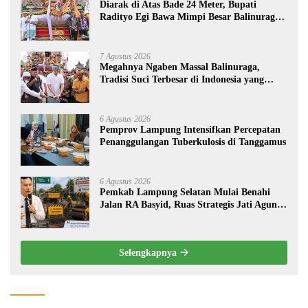
Diarak di Atas Bade 24 Meter, Bupati
Radityo Egi Bawa Mimpi Besar Balinuraga
Jadi ‘Penglipuran’ Kedua pada 2027
7 Agustus 2026
Megahnya Ngaben Massal Balinuraga,
Tradisi Suci Terbesar di Indonesia yang
Menghidupkan Desa dan Merekatkan
Ikatan Keluarga
6 Agustus 2026
Pemprov Lampung Intensifkan Percepatan
Penanggulangan Tuberkulosis di Tanggamus
6 Agustus 2026
Pemkab Lampung Selatan Mulai Benahi
Jalan RA Basyid, Ruas Strategis Jati Agung
Segera Dipoles Demi Keselamatan Pengguna
Jalan
Selengkapnya