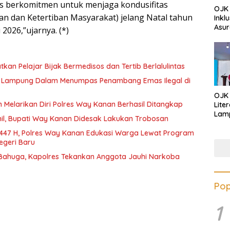
us berkomitmen untuk menjaga kondusifitas
OJK 
 dan Ketertiban Masyarakat) jelang Natal tahun
Inkl
Asur
2026,”ujarnya. (*)
gatkan Pelajar Bijak Bermedisos dan Tertib Berlalulintas
da Lampung Dalam Menumpas Penambang Emas Ilegal di
OJK
 Melarikan Diri Polres Way Kanan Berhasil Ditangkap
Lite
Lamp
ihil, Bupati Way Kanan Didesak Lakukan Trobosan
Eduk
Lawa
447 H, Polres Way Kanan Edukasi Warga Lewat Program
Inves
egeri Baru
 Bahuga, Kapolres Tekankan Anggota Jauhi Narkoba
Pop
1