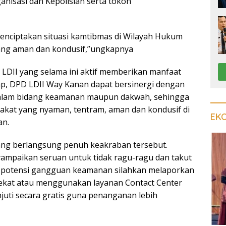
anisasi dan Kepolisian serta tokoh
menciptakan situasi kamtibmas di Wilayah Hukum
ang aman dan kondusif,”ungkapnya
 LDII yang selama ini aktif memberikan manfaat
rap, DPD LDII Way Kanan dapat bersinergi dengan
alam bidang keamanan maupun dakwah, sehingga
kat yang nyaman, tentram, aman dan kondusif di
EK
an.
ng berlangsung penuh keakraban tersebut.
ampaikan seruan untuk tidak ragu-ragu dan takut
potensi gangguan keamanan silahkan melaporkan
rdekat atau menggunakan layanan Contact Center
njuti secara gratis guna penanganan lebih