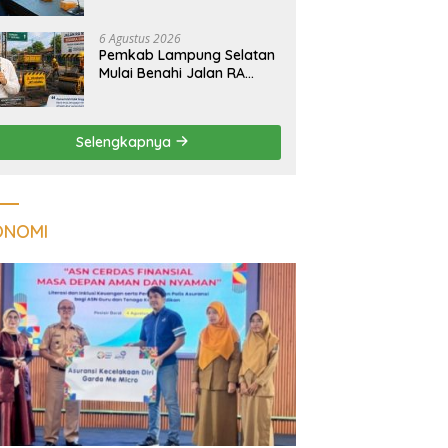
Tuberkulosis di
Tanggamus
6 Agustus 2026
Pemkab Lampung Selatan
Mulai Benahi Jalan RA
Basyid, Ruas Strategis Jati
Agung Segera Dipoles
Demi Keselamatan
Selengkapnya
Pengguna Jalan
ONOMI