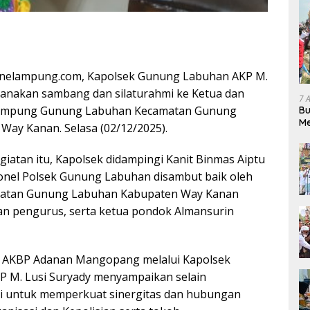
nelampung.com, Kapolsek Gunung Labuhan AKP M.
sanakan sambang dan silaturahmi ke Ketua dan
7 
Kampung Gunung Labuhan Kecamatan Gunung
Bu
Me
ay Kanan. Selasa (02/12/2025).
Pe
iatan itu, Kapolsek didampingi Kanit Binmas Aiptu
onel Polsek Gunung Labuhan disambut baik oleh
matan Gunung Labuhan Kabupaten Way Kanan
ran pengurus, serta ketua pondok Almansurin
 AKBP Adanan Mangopang melalui Kapolsek
 M. Lusi Suryady menyampaikan selain
i untuk memperkuat sinergitas dan hubungan