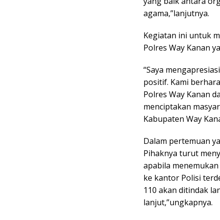
yang baik antara org
agama,”lanjutnya.
Kegiatan ini untuk 
Polres Way Kanan y
“Saya mengapresiasi
positif. Kami berha
Polres Way Kanan d
menciptakan masyara
Kabupaten Way Kan
Dalam pertemuan ya
Pihaknya turut meny
apabila menemukan 
ke kantor Polisi te
110 akan ditindak la
lanjut,”ungkapnya.