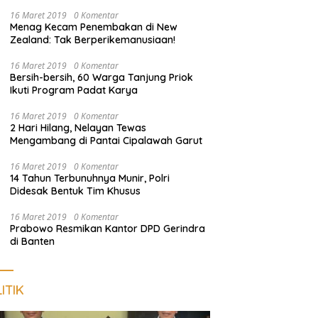
dan Sosialisasi Layanan 110
16 Maret 2019
0 Komentar
Menag Kecam Penembakan di New
Zealand: Tak Berperikemanusiaan!
16 Maret 2019
0 Komentar
Bersih-bersih, 60 Warga Tanjung Priok
Ikuti Program Padat Karya
16 Maret 2019
0 Komentar
2 Hari Hilang, Nelayan Tewas
Mengambang di Pantai Cipalawah Garut
16 Maret 2019
0 Komentar
14 Tahun Terbunuhnya Munir, Polri
Didesak Bentuk Tim Khusus
16 Maret 2019
0 Komentar
Prabowo Resmikan Kantor DPD Gerindra
di Banten
ITIK