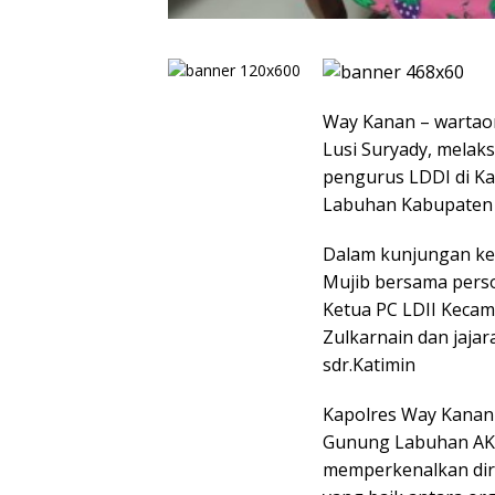
Way Kanan – wartao
Lusi Suryady, melak
pengurus LDDI di 
Labuhan Kabupaten W
Dalam kunjungan keg
Mujib bersama pers
Ketua PC LDII Keca
Zulkarnain dan jaja
sdr.Katimin
Kapolres Way Kanan
Gunung Labuhan AKP
memperkenalkan dir