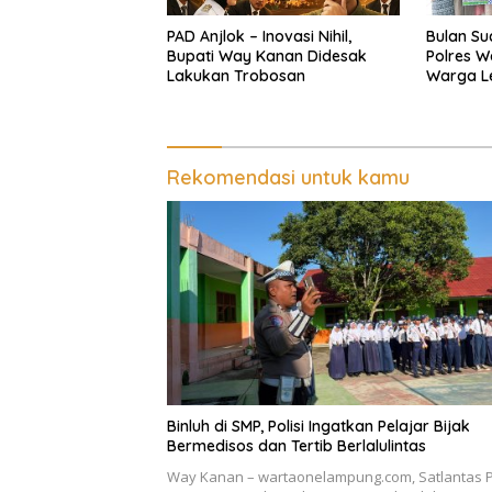
PAD Anjlok – Inovasi Nihil,
Bulan Su
Bupati Way Kanan Didesak
Polres W
Lakukan Trobosan
Warga L
Polantas
Baru
Rekomendasi untuk kamu
Binluh di SMP, Polisi Ingatkan Pelajar Bijak
Bermedisos dan Tertib Berlalulintas
Way Kanan – wartaonelampung.com, Satlantas P