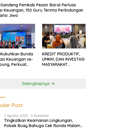
Gandeng Pemkab Pesisir Barat Perluas
usi Keuangan, 150 Guru Terima Perlindungan
ansi Jiwa
 Kukuhkan Bunda
KREDIT PRODUKTIF,
rasi Keuangan se-
UMKM, DAN INVESTASI
ung, Perkuat
MASYARAKAT
asi Masyarakat
LAMPUNG TERUS
n Pinjol dan
MENGUAT
tasi Ilegal
Selengkapnya
ular Post
7 Agustus 2026
0 Komentar
Tingkatkan Keamanan Lingkungan,
Polsek Buay Bahuga Cek Ronda Malam