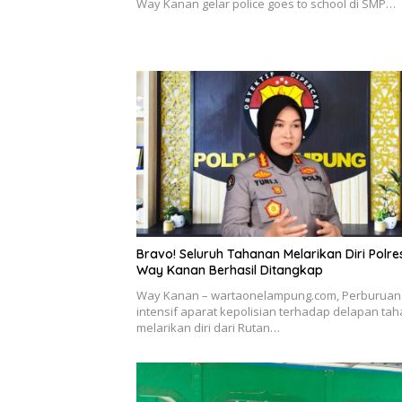
Way Kanan gelar police goes to school di SMP…
Bravo! Seluruh Tahanan Melarikan Diri Polre
Way Kanan Berhasil Ditangkap
Way Kanan – wartaonelampung.com, Perburuan
intensif aparat kepolisian terhadap delapan ta
melarikan diri dari Rutan…