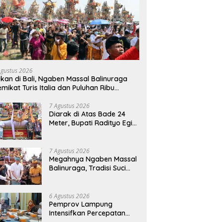
Agustus 2026
kan di Bali, Ngaben Massal Balinuraga
mikat Turis Italia dan Puluhan Ribu
ngunjung
7 Agustus 2026
Diarak di Atas Bade 24
Meter, Bupati Radityo Egi
Bawa Mimpi Besar
Balinuraga Jadi
‘Penglipuran’ Kedua pada
7 Agustus 2026
2027
Megahnya Ngaben Massal
Balinuraga, Tradisi Suci
Terbesar di Indonesia
yang Menghidupkan Desa
dan Merekatkan Ikatan
6 Agustus 2026
Keluarga
Pemprov Lampung
Intensifkan Percepatan
Penanggulangan