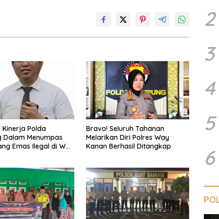
2
3
4
5
i Kinerja Polda
Bravo! Seluruh Tahanan
 Dalam Menumpas
Melarikan Diri Polres Way
ng Emas Ilegal di Way
Kanan Berhasil Ditangkap
6
POL