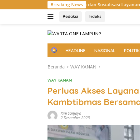
Langsung
da Malam dan Sosialisasi Layanan 110
Breaking News
Aksi Sosial Sa
ke
konten
Redaksi
Indeks
H
HEADLINE
NASIONAL
POLITIK
o
m
Beranda
WAY KANAN
e
WAY KANAN
Perluas Akses Layanan 
Kambtibmas Bersama
Rini Sanjaya
2 Desember 2025