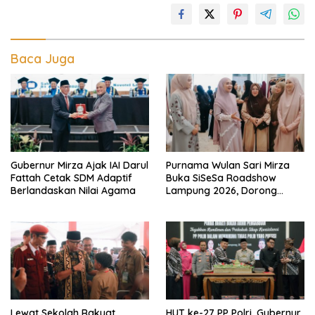
Baca Juga
Gubernur Mirza Ajak IAI Darul
Purnama Wulan Sari Mirza
Fattah Cetak SDM Adaptif
Buka SiSeSa Roadshow
Berlandaskan Nilai Agama
Lampung 2026, Dorong
Kolaborasi Industri Kreatif
dan Fashion Muslim
Lewat Sekolah Rakyat,
HUT ke-27 PP Polri, Gubernur