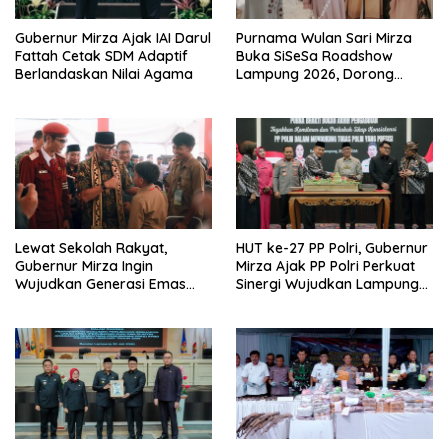
Gubernur Mirza Ajak IAI Darul
Purnama Wulan Sari Mirza
Fattah Cetak SDM Adaptif
Buka SiSeSa Roadshow
Berlandaskan Nilai Agama
Lampung 2026, Dorong
Kolaborasi Industri Kreatif
dan Fashion Muslim
Lewat Sekolah Rakyat,
HUT ke-27 PP Polri, Gubernur
Gubernur Mirza Ingin
Mirza Ajak PP Polri Perkuat
Wujudkan Generasi Emas
Sinergi Wujudkan Lampung
Bebas dari Kemiskinan
Maju Menuju Indonesia Emas