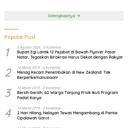
Lawan Pinjol dan Investasi
Ilegal
Selengkapnya
Popular Post
1
5 Agustus 2026
0 Komentar
Bupati Egi Lantik 12 Pejabat di Bawah Flyover Pasar
Natar, Tegaskan Birokrasi Harus Dekat dengan Rakyat
2
16 Maret 2019
0 Komentar
Menag Kecam Penembakan di New Zealand: Tak
Berperikemanusiaan!
3
16 Maret 2019
0 Komentar
Bersih-bersih, 60 Warga Tanjung Priok Ikuti Program
Padat Karya
4
16 Maret 2019
0 Komentar
2 Hari Hilang, Nelayan Tewas Mengambang di Pantai
Cipalawah Garut