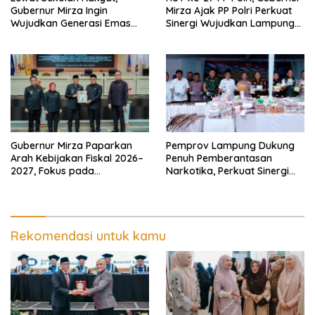
Gubernur Mirza Ingin
Mirza Ajak PP Polri Perkuat
Wujudkan Generasi Emas
Sinergi Wujudkan Lampung
Bebas dari Kemiskinan
Maju Menuju Indonesia Emas
Gubernur Mirza Paparkan
Pemprov Lampung Dukung
Arah Kebijakan Fiskal 2026–
Penuh Pemberantasan
2027, Fokus pada
Narkotika, Perkuat Sinergi
Pembangunan dan
Jaga Keamanan Lampung
Kesehatan Fiskal
Rekomendasi untuk kamu