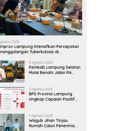
Agustus 2026
mprov Lampung Intensifkan Percepatan
nanggulangan Tuberkulosis di
anggamus
6 Agustus 2026
Pemkab Lampung Selatan
Mulai Benahi Jalan RA
Basyid, Ruas Strategis Jati
Agung Segera Dipoles
Demi Keselamatan
5 Agustus 2026
Pengguna Jalan
BPS Provinsi Lampung
Ungkap Capaian Positif
Lampung: Kemiskinan
Turun, Inflasi Terkendali,
Ekonomi Terus Tumbuh
5 Agustus 2026
Wagub Jihan Tinjau
Rumah Calon Penerima
BSPS, Dorong Peningkatan