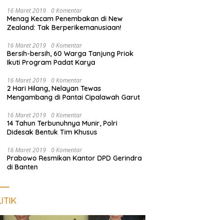
Empat Terduga Pelaku Diamankan
16 Maret 2019
0 Komentar
Menag Kecam Penembakan di New
Zealand: Tak Berperikemanusiaan!
16 Maret 2019
0 Komentar
Bersih-bersih, 60 Warga Tanjung Priok
Ikuti Program Padat Karya
16 Maret 2019
0 Komentar
2 Hari Hilang, Nelayan Tewas
Mengambang di Pantai Cipalawah Garut
16 Maret 2019
0 Komentar
14 Tahun Terbunuhnya Munir, Polri
Didesak Bentuk Tim Khusus
16 Maret 2019
0 Komentar
Prabowo Resmikan Kantor DPD Gerindra
di Banten
ITIK