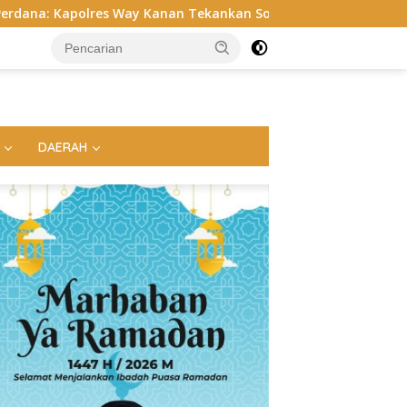
anan Tekankan Soliditas, Disiplin, hingga Cek Randis dan Senp
DAERAH