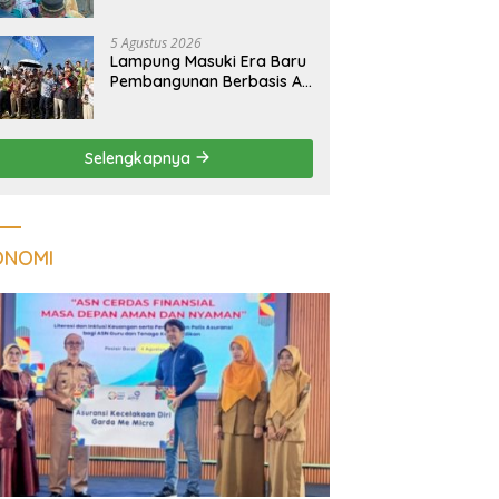
Kualitas Hunian Warga
dan Serap Aspirasi
5 Agustus 2026
Masyarakat
Lampung Masuki Era Baru
Pembangunan Berbasis AI,
Satelit Hiperspektral
Lampung-1 Resmi
Mengorbit
Selengkapnya
ONOMI