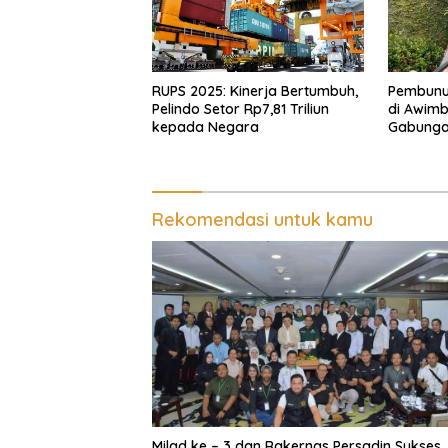
RUPS 2025: Kinerja Bertumbuh,
Pembunu
Pelindo Setor Rp7,81 Triliun
di Awimb
kepada Negara
Gabunga
Korban d
Rekomendasi untuk kamu
Milad ke – 3 dan Rakernas Persadin Sukses,