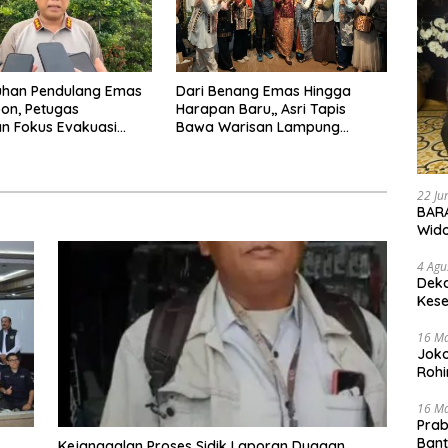
han Pendulang Emas
Dari Benang Emas Hingga
on, Petugas
Harapan Baru,, Asri Tapis
n Fokus Evakuasi
Bawa Warisan Lampung
an Pengejaran Pelaku
Bersinar Di Ajang Persit Bisa
Dua
22 Ju
BARA
Wid
4 Agu
Deka
Kese
16 M
Joko
Rohi
16 M
Prab
Ban
Kejanggalan Proses Sidik Laporan Dugaan