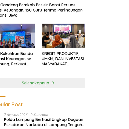
Gandeng Pemkab Pesisir Barat Perluas
usi Keuangan, 150 Guru Terima Perlindungan
ansi Jiwa
 Kukuhkan Bunda
KREDIT PRODUKTIF,
rasi Keuangan se-
UMKM, DAN INVESTASI
ung, Perkuat
MASYARAKAT
asi Masyarakat
LAMPUNG TERUS
n Pinjol dan
MENGUAT
tasi Ilegal
Selengkapnya
ular Post
7 Agustus 2026
0 Komentar
Polda Lampung Berhasil Ungkap Dugaan
Peredaran Narkoba di Lampung Tengah,