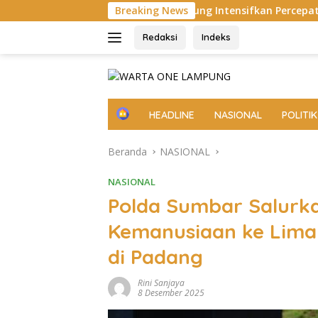
Langsung
Pemprov Lampung Intensifkan Percepatan Penanggulangan Tu
Breaking News
ke
konten
Redaksi
Indeks
H
HEADLINE
NASIONAL
POLITIK
o
m
Beranda
NASIONAL
e
NASIONAL
Polda Sumbar Salurk
Kemanusiaan ke Lima
di Padang
Rini Sanjaya
8 Desember 2025