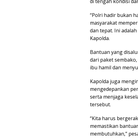
di tengah kondisi dar
“Polri hadir bukan 
masyarakat mempero
dan tepat. Ini adala
Kapolda.
Bantuan yang disal
dari paket sembako,
ibu hamil dan menyus
Kapolda juga mengin
mengedepankan pend
serta menjaga kese
tersebut.
“Kita harus bergera
memastikan bantuan
membutuhkan,” pes