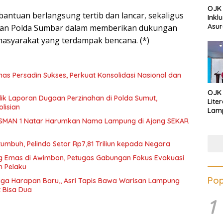
OJK 
bantuan berlangsung tertib dan lancar, sekaligus
Inkl
Asur
apan Polda Sumbar dalam memberikan dukungan
masyarakat yang terdampak bencana. (*)
nas Persadin Sukses, Perkuat Konsolidasi Nasional dan
OJK
dik Laporan Dugaan Perzinahan di Polda Sumut,
Lite
lisian
Lamp
Eduk
SMAN 1 Natar Harumkan Nama Lampung di Ajang SEKAR
Lawa
Inves
tumbuh, Pelindo Setor Rp7,81 Triliun kepada Negara
 Emas di Awimbon, Petugas Gabungan Fokus Evakuasi
n Pelaku
Pop
ga Harapan Baru,, Asri Tapis Bawa Warisan Lampung
t Bisa Dua
1