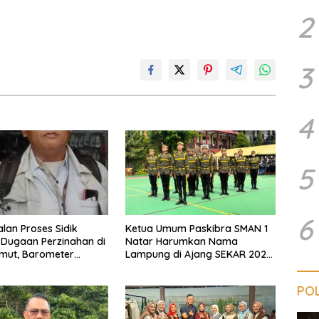
2
3
4
5
6
lan Proses Sidik
Ketua Umum Paskibra SMAN 1
Dugaan Perzinahan di
Natar Harumkan Nama
mut, Barometer
Lampung di Ajang SEKAR 2026
epolisian
Jabar Open
POL