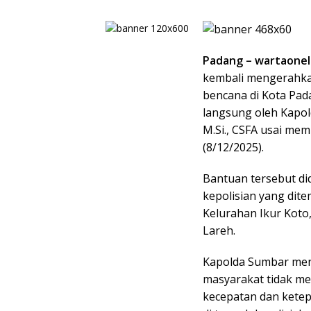
Padang – wartaone
kembali mengerahka
bencana di Kota Pada
langsung oleh Kapold
M.Si., CSFA usai me
(8/12/2025).
Bantuan tersebut did
kepolisian yang dite
Kelurahan Ikur Koto
Lareh.
Kapolda Sumbar men
masyarakat tidak me
kecepatan dan ketep