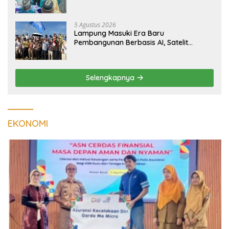
Kualitas Hunian Warga dan Serap
Aspirasi Masyarakat
5 Agustus 2026
Lampung Masuki Era Baru
Pembangunan Berbasis AI, Satelit
Hiperspektral Lampung-1 Resmi
Mengorbit
Selengkapnya
EKONOMI