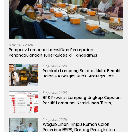
6 Agustus 2026
Pemprov Lampung Intensifkan Percepatan
Penanggulangan Tuberkulosis di Tanggamus
6 Agustus 2026
Pemkab Lampung Selatan Mulai Benahi
Jalan RA Basyid, Ruas Strategis Jati
Agung Segera Dipoles Demi
Keselamatan Pengguna Jalan
5 Agustus 2026
BPS Provinsi Lampung Ungkap Capaian
Positif Lampung: Kemiskinan Turun,
Inflasi Terkendali, Ekonomi Terus
Tumbuh
5 Agustus 2026
Wagub Jihan Tinjau Rumah Calon
Penerima BSPS, Dorong Peningkatan