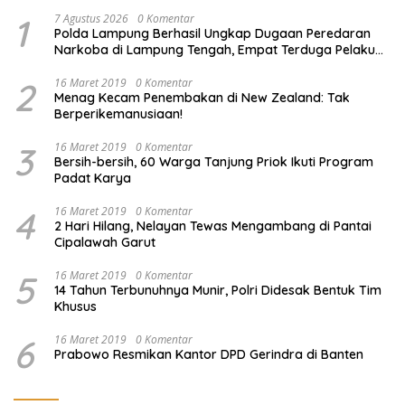
1
7 Agustus 2026
0 Komentar
Polda Lampung Berhasil Ungkap Dugaan Peredaran
Narkoba di Lampung Tengah, Empat Terduga Pelaku
Diamankan
2
16 Maret 2019
0 Komentar
Menag Kecam Penembakan di New Zealand: Tak
Berperikemanusiaan!
3
16 Maret 2019
0 Komentar
Bersih-bersih, 60 Warga Tanjung Priok Ikuti Program
Padat Karya
4
16 Maret 2019
0 Komentar
2 Hari Hilang, Nelayan Tewas Mengambang di Pantai
Cipalawah Garut
5
16 Maret 2019
0 Komentar
14 Tahun Terbunuhnya Munir, Polri Didesak Bentuk Tim
Khusus
6
16 Maret 2019
0 Komentar
Prabowo Resmikan Kantor DPD Gerindra di Banten