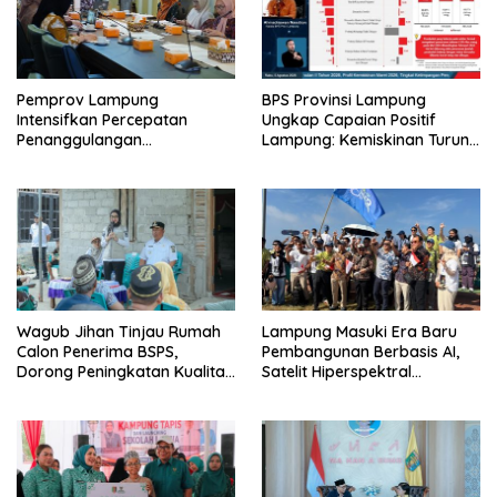
Pemprov Lampung
BPS Provinsi Lampung
Intensifkan Percepatan
Ungkap Capaian Positif
Penanggulangan
Lampung: Kemiskinan Turun,
Tuberkulosis di Tanggamus
Inflasi Terkendali, Ekonomi
Terus Tumbuh
Wagub Jihan Tinjau Rumah
Lampung Masuki Era Baru
Calon Penerima BSPS,
Pembangunan Berbasis AI,
Dorong Peningkatan Kualitas
Satelit Hiperspektral
Hunian Warga dan Serap
Lampung-1 Resmi Mengorbit
Aspirasi Masyarakat