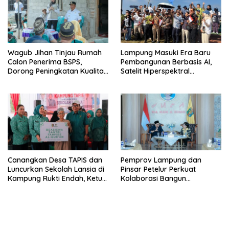
Wagub Jihan Tinjau Rumah
Lampung Masuki Era Baru
Calon Penerima BSPS,
Pembangunan Berbasis AI,
Dorong Peningkatan Kualitas
Satelit Hiperspektral
Hunian Warga dan Serap
Lampung-1 Resmi Mengorbit
Aspirasi Masyarakat
Canangkan Desa TAPIS dan
Pemprov Lampung dan
Luncurkan Sekolah Lansia di
Pinsar Petelur Perkuat
Kampung Rukti Endah, Ketua
Kolaborasi Bangun
TP PKK Lampung Dorong
Ekosistem Peternakan Telur
Pembangunan SDM Dimulai
dari Desa