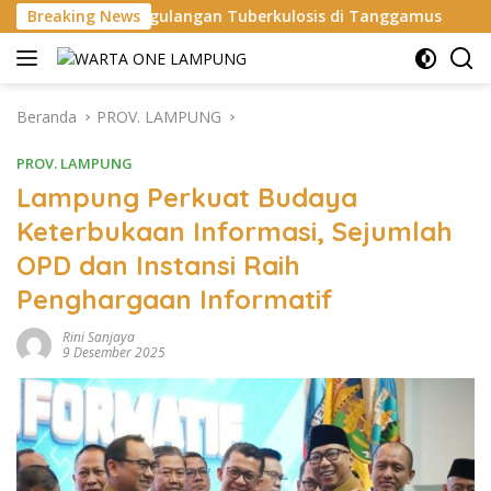
Langsung
langan Tuberkulosis di Tanggamus
Breaking News
Apel Perdana: Kapol
ke
konten
Beranda
PROV. LAMPUNG
PROV. LAMPUNG
Lampung Perkuat Budaya
Keterbukaan Informasi, Sejumlah
OPD dan Instansi Raih
Penghargaan Informatif
Rini Sanjaya
9 Desember 2025