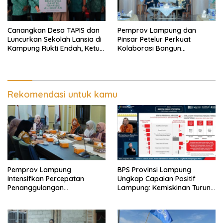
Canangkan Desa TAPIS dan
Pemprov Lampung dan
Luncurkan Sekolah Lansia di
Pinsar Petelur Perkuat
Kampung Rukti Endah, Ketua
Kolaborasi Bangun
TP PKK Lampung Dorong
Ekosistem Peternakan Telur
Pembangunan SDM Dimulai
dari Desa
Rekomendasi untuk kamu
Pemprov Lampung
BPS Provinsi Lampung
Intensifkan Percepatan
Ungkap Capaian Positif
Penanggulangan
Lampung: Kemiskinan Turun,
Tuberkulosis di Tanggamus
Inflasi Terkendali, Ekonomi
Terus Tumbuh