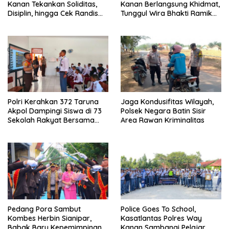
Kanan Tekankan Soliditas,
Kanan Berlangsung Khidmat,
Disiplin, hingga Cek Randis
Tunggul Wira Bhakti Ramik
dan Senpi Dinas
Ragom Resmi Beralih
Polri Kerahkan 372 Taruna
Jaga Kondusifitas Wilayah,
Akpol Dampingi Siswa di 73
Polsek Negara Batin Sisir
Sekolah Rakyat Bersama
Area Rawan Kriminalitas
Taruna Akademi TNI
Pedang Pora Sambut
Police Goes To School,
Kombes Herbin Sianipar,
Kasatlantas Polres Way
Babak Baru Kepemimpinan
Kanan Sambangi Pelajar