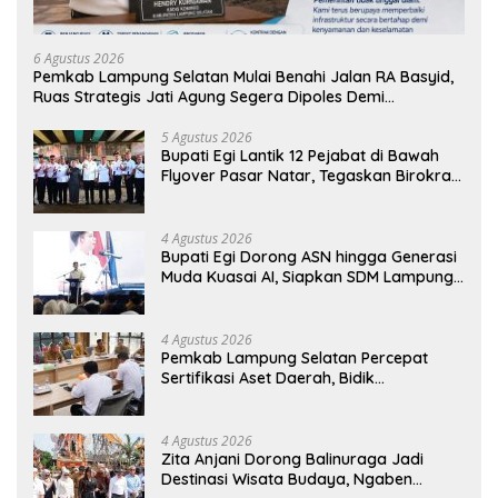
6 Agustus 2026
Pemkab Lampung Selatan Mulai Benahi Jalan RA Basyid,
Ruas Strategis Jati Agung Segera Dipoles Demi
Keselamatan Pengguna Jalan
5 Agustus 2026
Bupati Egi Lantik 12 Pejabat di Bawah
Flyover Pasar Natar, Tegaskan Birokrasi
Harus Dekat dengan Rakyat
4 Agustus 2026
Bupati Egi Dorong ASN hingga Generasi
Muda Kuasai AI, Siapkan SDM Lampung
Selatan Hadapi Era Digital
4 Agustus 2026
Pemkab Lampung Selatan Percepat
Sertifikasi Aset Daerah, Bidik
Peningkatan Nilai MCSP KPK
4 Agustus 2026
Zita Anjani Dorong Balinuraga Jadi
Destinasi Wisata Budaya, Ngaben