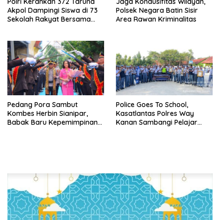
Polri Kerahkan 372 Taruna
Jaga Kondusifitas Wilayah,
Akpol Dampingi Siswa di 73
Polsek Negara Batin Sisir
Sekolah Rakyat Bersama
Area Rawan Kriminalitas
Taruna Akademi TNI
Pedang Pora Sambut
Police Goes To School,
Kombes Herbin Sianipar,
Kasatlantas Polres Way
Babak Baru Kepemimpinan
Kanan Sambangi Pelajar
di Polresta Bandar Lampung
SMAN 1 Kasui