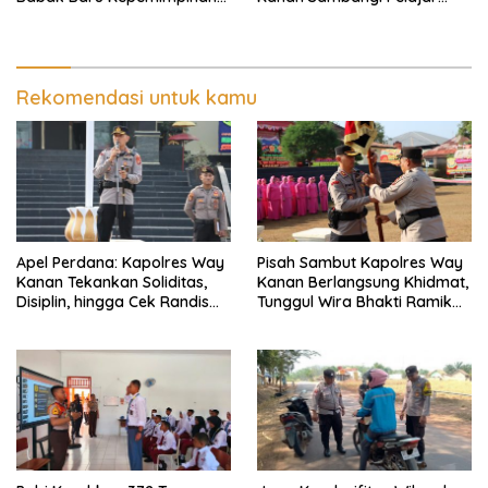
di Polresta Bandar Lampung
SMAN 1 Kasui
Rekomendasi untuk kamu
Apel Perdana: Kapolres Way
Pisah Sambut Kapolres Way
Kanan Tekankan Soliditas,
Kanan Berlangsung Khidmat,
Disiplin, hingga Cek Randis
Tunggul Wira Bhakti Ramik
dan Senpi Dinas
Ragom Resmi Beralih