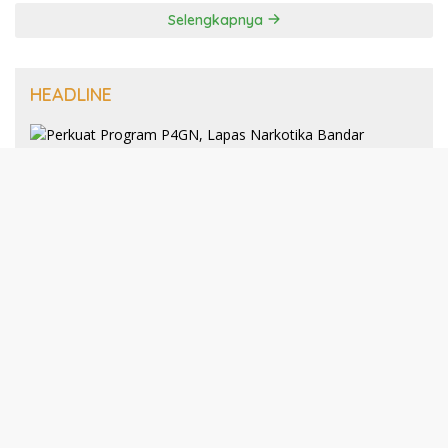
Selengkapnya
HEADLINE
8 Januari 2025
Perkuat Program P4GN, Lapas
Narkotika Bandar Lampung Terima
Audiensi dari BNN Kabupaten Lampung
Selatan
30 Desember 2024
193 Guru PAI Profesional Kota Bandar
Lampung Dikukuhkan Dalam Yudisium
PPG Tahun 2024
21 Desember 2024
Talkshow Kewirausahaan: JNE dan Para