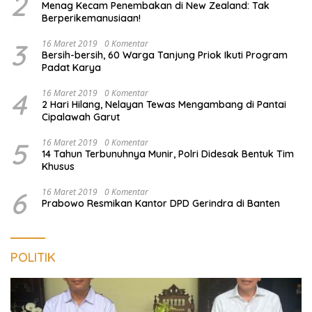
2
Menag Kecam Penembakan di New Zealand: Tak
Berperikemanusiaan!
3
16 Maret 2019
0 Komentar
Bersih-bersih, 60 Warga Tanjung Priok Ikuti Program
Padat Karya
4
16 Maret 2019
0 Komentar
2 Hari Hilang, Nelayan Tewas Mengambang di Pantai
Cipalawah Garut
5
16 Maret 2019
0 Komentar
14 Tahun Terbunuhnya Munir, Polri Didesak Bentuk Tim
Khusus
6
16 Maret 2019
0 Komentar
Prabowo Resmikan Kantor DPD Gerindra di Banten
POLITIK