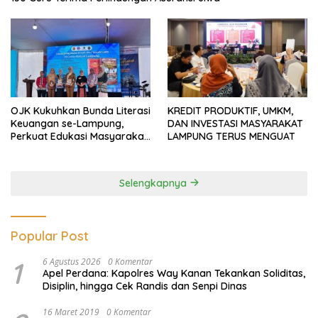
OJK Kukuhkan Bunda Literasi
KREDIT PRODUKTIF, UMKM,
Keuangan se-Lampung,
DAN INVESTASI MASYARAKAT
Perkuat Edukasi Masyarakat
LAMPUNG TERUS MENGUAT
Lawan Pinjol dan Investasi
Ilegal
Selengkapnya
Popular Post
1
6 Agustus 2026
0 Komentar
Apel Perdana: Kapolres Way Kanan Tekankan Soliditas,
Disiplin, hingga Cek Randis dan Senpi Dinas
16 Maret 2019
0 Komentar