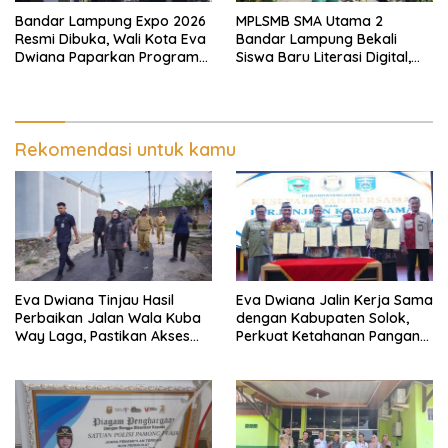
Bandar Lampung Expo 2026
MPLSMB SMA Utama 2
Resmi Dibuka, Wali Kota Eva
Bandar Lampung Bekali
Dwiana Paparkan Program
Siswa Baru Literasi Digital,
Gratis dan Target Jadikan
Jurnalistik, dan Etika
Kota Gerbang Investasi
Bermedia Sosial
Lampung
Rekomendasi untuk kamu
Eva Dwiana Tinjau Hasil
Eva Dwiana Jalin Kerja Sama
Perbaikan Jalan Wala Kuba
dengan Kabupaten Solok,
Way Laga, Pastikan Akses
Perkuat Ketahanan Pangan
Warga Kembali Aman dan
dan Kendalikan Inflasi
Nyaman