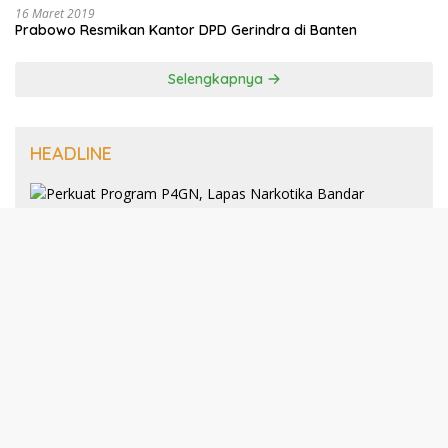
16 Maret 2019
Prabowo Resmikan Kantor DPD Gerindra di Banten
Selengkapnya
HEADLINE
8 Januari 2025
Perkuat Program P4GN, Lapas
Narkotika Bandar Lampung Terima
Audiensi dari BNN Kabupaten Lampung
Selatan
30 Desember 2024
193 Guru PAI Profesional Kota Bandar
Lampung Dikukuhkan Dalam Yudisium
PPG Tahun 2024