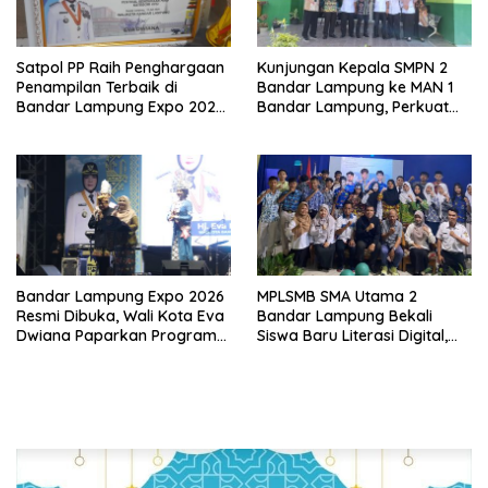
Satpol PP Raih Penghargaan
Kunjungan Kepala SMPN 2
Penampilan Terbaik di
Bandar Lampung ke MAN 1
Bandar Lampung Expo 2026,
Bandar Lampung, Perkuat
Wali Kota Eva Dwiana Ajak
Sinergi Tingkatkan Mutu
Tingkatkan Pelayanan untuk
Pendidikan
Masyarakat
Bandar Lampung Expo 2026
MPLSMB SMA Utama 2
Resmi Dibuka, Wali Kota Eva
Bandar Lampung Bekali
Dwiana Paparkan Program
Siswa Baru Literasi Digital,
Gratis dan Target Jadikan
Jurnalistik, dan Etika
Kota Gerbang Investasi
Bermedia Sosial
Lampung