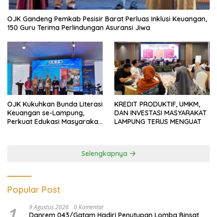
OJK Gandeng Pemkab Pesisir Barat Perluas Inklusi Keuangan,
150 Guru Terima Perlindungan Asuransi Jiwa
OJK Kukuhkan Bunda Literasi
KREDIT PRODUKTIF, UMKM,
Keuangan se-Lampung,
DAN INVESTASI MASYARAKAT
Perkuat Edukasi Masyarakat
LAMPUNG TERUS MENGUAT
Lawan Pinjol dan Investasi
Ilegal
Selengkapnya
Popular Post
1
9 Agustus 2026
0 Komentar
Danrem 043/Gatam Hadiri Penutupan Lomba Binsat