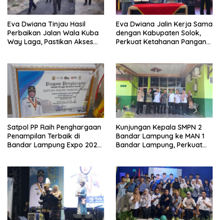
Eva Dwiana Tinjau Hasil
Eva Dwiana Jalin Kerja Sama
Perbaikan Jalan Wala Kuba
dengan Kabupaten Solok,
Way Laga, Pastikan Akses
Perkuat Ketahanan Pangan
Warga Kembali Aman dan
dan Kendalikan Inflasi
Nyaman
Satpol PP Raih Penghargaan
Kunjungan Kepala SMPN 2
Penampilan Terbaik di
Bandar Lampung ke MAN 1
Bandar Lampung Expo 2026,
Bandar Lampung, Perkuat
Wali Kota Eva Dwiana Ajak
Sinergi Tingkatkan Mutu
Tingkatkan Pelayanan untuk
Pendidikan
Masyarakat