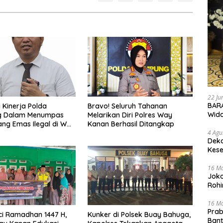
22 Ju
BARA
i Kinerja Polda
Bravo! Seluruh Tahanan
Wid
 Dalam Menumpas
Melarikan Diri Polres Way
ng Emas Ilegal di Way
Kanan Berhasil Ditangkap
4 Agu
Deka
Kese
16 M
Joko
Rohi
16 M
Prab
ci Ramadhan 1447 H,
Kunker di Polsek Buay Bahuga,
Ban