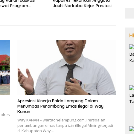
ay Kanan Edukasi
Kapolres Tekankan Anggota
ewat Program
Jauhi Narkoba Kejar Prestasi
 Menyapa di Negeri
H
Apresiasi Kinerja Polda Lampung Dalam
Menumpas Penambang Emas Ilegal di Way
Kanan
olres
Way KANAN – wartaonelampung.com, Persoalan
penambangan emas tanpa izin (Illegal Mining) terjadi
di Kabupaten Way…