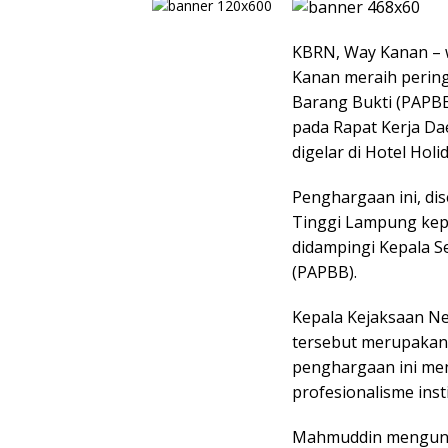
KBRN, Way Kanan – 
Kanan meraih pering
Barang Bukti (PAPBB
pada Rapat Kerja D
digelar di Hotel Hol
Penghargaan ini, di
Tinggi Lampung kep
didampingi Kepala S
(PAPBB).
Kepala Kejaksaan N
tersebut merupakan 
penghargaan ini men
profesionalisme insti
Mahmuddin mengungk