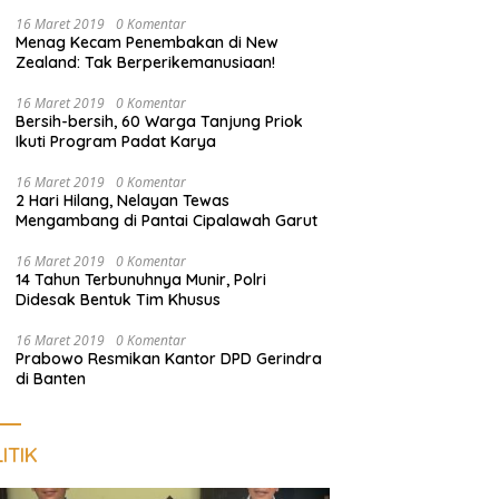
Harus Dekat dengan Rakyat
16 Maret 2019
0 Komentar
Menag Kecam Penembakan di New
Zealand: Tak Berperikemanusiaan!
16 Maret 2019
0 Komentar
Bersih-bersih, 60 Warga Tanjung Priok
Ikuti Program Padat Karya
16 Maret 2019
0 Komentar
2 Hari Hilang, Nelayan Tewas
Mengambang di Pantai Cipalawah Garut
16 Maret 2019
0 Komentar
14 Tahun Terbunuhnya Munir, Polri
Didesak Bentuk Tim Khusus
16 Maret 2019
0 Komentar
Prabowo Resmikan Kantor DPD Gerindra
di Banten
ITIK