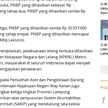
OJK 
rbuka, PNBP yang dihasilkan sebesar Rp
Inkl
lang tahap dua, PNBP yang dihasilkan senilai Rp
Asur
tiga, PNBP yang dihasilkan senilai Rp 35.937.000.
ng tahap empat, PNBP yang dihasilkan mencapai
 Rifqi Leksono.
OJK
Lite
menjelaskan, pelaksanaan lelang terbuka difasilitasi
Lamp
an Kekayaan Negara dan Lelang (KPKNL) Metro.
Eduk
Lawa
i, masyarakat di seluruh Indonesia dapat menjadi
Inves
 mengajukan penawaran.
 pada Pemulihan Aset dan Pengelolaan Barang
Pembinaan Kejaksaan Negeri Way Kanan juga
Pop
ngkat ketiga tingkat Provinsi Lampung.
1
erikan atas penyusunan Sistem Akuntabilitas
merintah (SAKIP) yang mendukung tata kelola