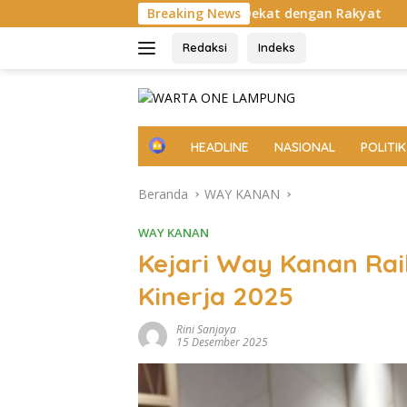
Langsung
 Birokrasi Harus Dekat dengan Rakyat
Breaking News
OJK Gandeng Pemka
ke
konten
Redaksi
Indeks
H
HEADLINE
NASIONAL
POLITIK
o
m
Beranda
WAY KANAN
e
WAY KANAN
Kejari Way Kanan Ra
Kinerja 2025
Rini Sanjaya
15 Desember 2025