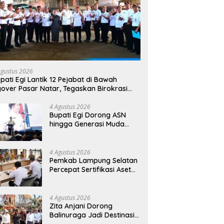
Agustus 2026
pati Egi Lantik 12 Pejabat di Bawah
yover Pasar Natar, Tegaskan Birokrasi
rus Dekat dengan Rakyat
4 Agustus 2026
Bupati Egi Dorong ASN
hingga Generasi Muda
Kuasai AI, Siapkan SDM
Lampung Selatan Hadapi
Era Digital
4 Agustus 2026
Pemkab Lampung Selatan
Percepat Sertifikasi Aset
Daerah, Bidik Peningkatan
Nilai MCSP KPK
4 Agustus 2026
Zita Anjani Dorong
Balinuraga Jadi Destinasi
Wisata Budaya, Ngaben