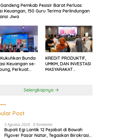
Gandeng Pemkab Pesisir Barat Perluas
usi Keuangan, 150 Guru Terima Perlindungan
ansi Jiwa
 Kukuhkan Bunda
KREDIT PRODUKTIF,
rasi Keuangan se-
UMKM, DAN INVESTASI
ung, Perkuat
MASYARAKAT
asi Masyarakat
LAMPUNG TERUS
n Pinjol dan
MENGUAT
tasi Ilegal
Selengkapnya
ular Post
5 Agustus 2026
0 Komentar
Bupati Egi Lantik 12 Pejabat di Bawah
Flyover Pasar Natar, Tegaskan Birokrasi