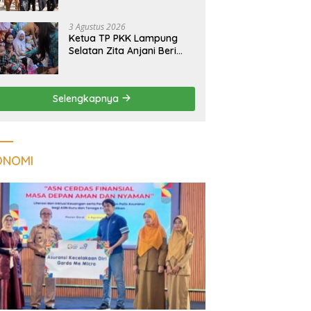
Massal Dinilai Miliki Daya
Tarik Nasional
3 Agustus 2026
Ketua TP PKK Lampung
Selatan Zita Anjani Beri
Perhatian Khusus Anak
Berisiko Stunting di
Sidomulyo
Selengkapnya
ONOMI