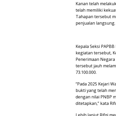
Kanan telah melaku
telah memiliki keku
Tahapan tersebut meli
penjualan langsung.
Kepala Seksi PAPBB 
kegiatan tersebut, 
Penerimaan Negara B
tersebut jauh melamp
73.100.000.
“Pada 2025 Kejari W
bukti yang telah mem
dengan nilai PNBP m
ditetapkan,” kata Rif
Lebih lanjut Rifqi m