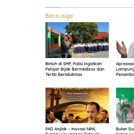
Baca Juga
Binluh di SMP, Polisi Ingatkan
Apresias
Pelajar Bijak Bermedisos dan
Lampung
Tertib Berlalulintas
Penamba
Kanan
PAD Anjlok – Inovasi Nihil,
Bulan Su