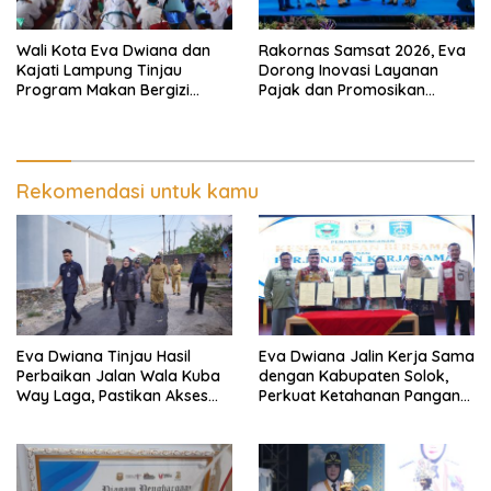
Wali Kota Eva Dwiana dan
Rakornas Samsat 2026, Eva
Kajati Lampung Tinjau
Dorong Inovasi Layanan
Program Makan Bergizi
Pajak dan Promosikan
Gratis, Pastikan Menu
Bandar Lampung
Berkualitas dan Tepat
Sasaran
Rekomendasi untuk kamu
Eva Dwiana Tinjau Hasil
Eva Dwiana Jalin Kerja Sama
Perbaikan Jalan Wala Kuba
dengan Kabupaten Solok,
Way Laga, Pastikan Akses
Perkuat Ketahanan Pangan
Warga Kembali Aman dan
dan Kendalikan Inflasi
Nyaman