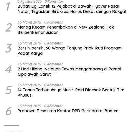
1
5 Agustus 2026
0 Komentar
Bupati Egi Lantik 12 Pejabat di Bawah Flyover Pasar
Natar, Tegaskan Birokrasi Harus Dekat dengan Rakyat
2
16 Maret 2019
0 Komentar
Menag Kecam Penembakan di New Zealand: Tak
Berperikemanusiaan!
3
16 Maret 2019
0 Komentar
Bersih-bersih, 60 Warga Tanjung Priok Ikuti Program
Padat Karya
4
16 Maret 2019
0 Komentar
2 Hari Hilang, Nelayan Tewas Mengambang di Pantai
Cipalawah Garut
5
16 Maret 2019
0 Komentar
14 Tahun Terbunuhnya Munir, Polri Didesak Bentuk Tim
Khusus
6
16 Maret 2019
0 Komentar
Prabowo Resmikan Kantor DPD Gerindra di Banten