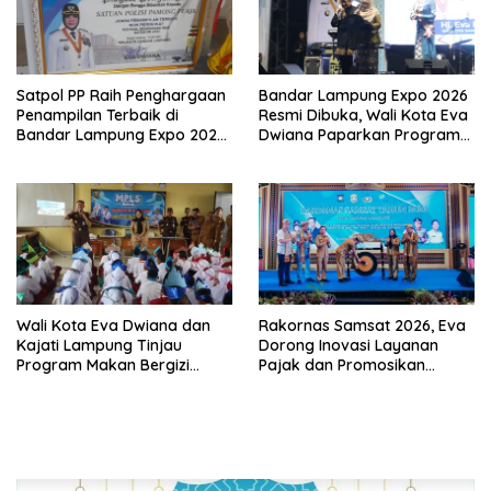
Satpol PP Raih Penghargaan
Bandar Lampung Expo 2026
Penampilan Terbaik di
Resmi Dibuka, Wali Kota Eva
Bandar Lampung Expo 2026,
Dwiana Paparkan Program
Wali Kota Eva Dwiana Ajak
Gratis dan Target Jadikan
Tingkatkan Pelayanan untuk
Kota Gerbang Investasi
Masyarakat
Lampung
Wali Kota Eva Dwiana dan
Rakornas Samsat 2026, Eva
Kajati Lampung Tinjau
Dorong Inovasi Layanan
Program Makan Bergizi
Pajak dan Promosikan
Gratis, Pastikan Menu
Bandar Lampung
Berkualitas dan Tepat
Sasaran