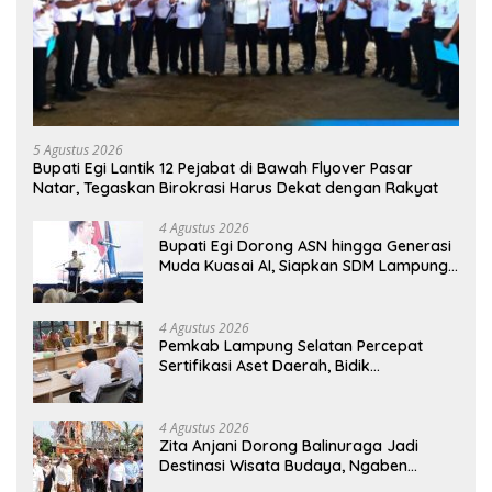
5 Agustus 2026
Bupati Egi Lantik 12 Pejabat di Bawah Flyover Pasar
Natar, Tegaskan Birokrasi Harus Dekat dengan Rakyat
4 Agustus 2026
Bupati Egi Dorong ASN hingga Generasi
Muda Kuasai AI, Siapkan SDM Lampung
Selatan Hadapi Era Digital
4 Agustus 2026
Pemkab Lampung Selatan Percepat
Sertifikasi Aset Daerah, Bidik
Peningkatan Nilai MCSP KPK
4 Agustus 2026
Zita Anjani Dorong Balinuraga Jadi
Destinasi Wisata Budaya, Ngaben
Massal Dinilai Miliki Daya Tarik Nasional