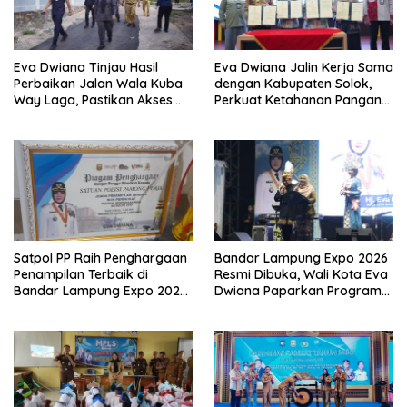
Eva Dwiana Tinjau Hasil
Eva Dwiana Jalin Kerja Sama
Perbaikan Jalan Wala Kuba
dengan Kabupaten Solok,
Way Laga, Pastikan Akses
Perkuat Ketahanan Pangan
Warga Kembali Aman dan
dan Kendalikan Inflasi
Nyaman
Satpol PP Raih Penghargaan
Bandar Lampung Expo 2026
Penampilan Terbaik di
Resmi Dibuka, Wali Kota Eva
Bandar Lampung Expo 2026,
Dwiana Paparkan Program
Wali Kota Eva Dwiana Ajak
Gratis dan Target Jadikan
Tingkatkan Pelayanan untuk
Kota Gerbang Investasi
Masyarakat
Lampung