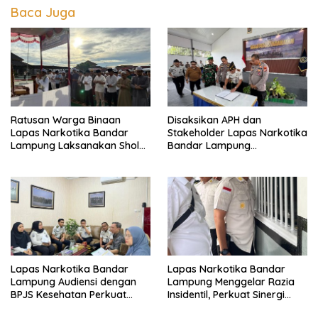
Baca Juga
Ratusan Warga Binaan
Disaksikan APH dan
Lapas Narkotika Bandar
Stakeholder Lapas Narkotika
Lampung Laksanakan Sholat
Bandar Lampung
Hari Raya Idul Adha dan
Laksanakan Ikrar
Sembelih 10 Hewan Kurban
Pemasyarakatan Bersih dari
Halinar
Lapas Narkotika Bandar
Lapas Narkotika Bandar
Lampung Audiensi dengan
Lampung Menggelar Razia
BPJS Kesehatan Perkuat
Insidentil, Perkuat Sinergi
Kredensialing Klinik Pratama
dengan Dit Krimum Polda