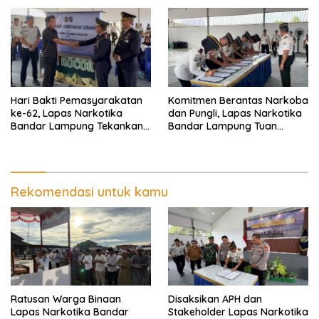
Lampung
Hari Bakti Pemasyarakatan
Komitmen Berantas Narkoba
ke-62, Lapas Narkotika
dan Pungli, Lapas Narkotika
Bandar Lampung Tekankan
Bandar Lampung Tuan
Kemandirian Warga Binaan
Rumah Apel Ikrar Bersih
HALINAR
Rekomendasi untuk kamu
Ratusan Warga Binaan
Disaksikan APH dan
Lapas Narkotika Bandar
Stakeholder Lapas Narkotika