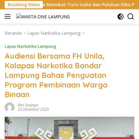
Langsung
a Memikat Turis Italia dan Puluhan Ribu Pengunjung
Breaking News
Di
ke
konten
Beranda
Lapas Narkotika Lampung
Lapas Narkotika Lampung
Audiensi Bersama FH Unila,
Kalapas Narkotika Bandar
Lampung Bahas Penguatan
Program Pembinaan Warga
Binaan
Rini Sanjaya
23 Desember 2025