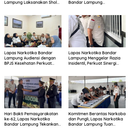
Lampung Laksanakan Sholat
Bandar Lampung
Hari Raya Idul Adha dan
Laksanakan Ikrar
Sembelih 10 Hewan Kurban
Pemasyarakatan Bersih dari
Halinar
Lapas Narkotika Bandar
Lapas Narkotika Bandar
Lampung Audiensi dengan
Lampung Menggelar Razia
BPJS Kesehatan Perkuat
Insidentil, Perkuat Sinergi
Kredensialing Klinik Pratama
dengan Dit Krimum Polda
Lampung
Hari Bakti Pemasyarakatan
Komitmen Berantas Narkoba
ke-62, Lapas Narkotika
dan Pungli, Lapas Narkotika
Bandar Lampung Tekankan
Bandar Lampung Tuan
Kemandirian Warga Binaan
Rumah Apel Ikrar Bersih