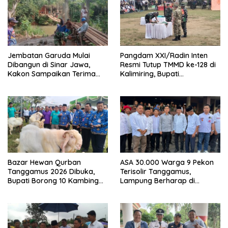
Jembatan Garuda Mulai
Pangdam XXI/Radin Inten
Dibangun di Sinar Jawa,
Resmi Tutup TMMD ke-128 di
Kakon Sampaikan Terima
Kalimiring, Bupati
Kasih kepada Presiden
Tanggamus Ajak Warga
Prabowo
Aktif Bangun Desa
Bazar Hewan Qurban
ASA 30.000 Warga 9 Pekon
Tanggamus 2026 Dibuka,
Terisolir Tanggamus,
Bupati Borong 10 Kambing
Lampung Berharap di
dari Peternak Lokal
Kunjungi Wapres Gibran