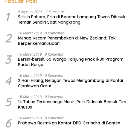
Popular Post
1
9 Agustus 2026
0 Komentar
Selisih Paham, Pria di Bandar Lampung Tewas Ditusuk
Teman Sendiri Saat Nongkrong
2
16 Maret 2019
0 Komentar
Menag Kecam Penembakan di New Zealand: Tak
Berperikemanusiaan!
3
16 Maret 2019
0 Komentar
Bersih-bersih, 60 Warga Tanjung Priok Ikuti Program
Padat Karya
4
16 Maret 2019
0 Komentar
2 Hari Hilang, Nelayan Tewas Mengambang di Pantai
Cipalawah Garut
5
16 Maret 2019
0 Komentar
14 Tahun Terbunuhnya Munir, Polri Didesak Bentuk Tim
Khusus
6
16 Maret 2019
0 Komentar
Prabowo Resmikan Kantor DPD Gerindra di Banten