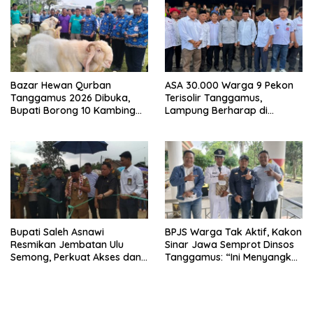
Bazar Hewan Qurban
ASA 30.000 Warga 9 Pekon
Tanggamus 2026 Dibuka,
Terisolir Tanggamus,
Bupati Borong 10 Kambing
Lampung Berharap di
dari Peternak Lokal
Kunjungi Wapres Gibran
Bupati Saleh Asnawi
BPJS Warga Tak Aktif, Kakon
Resmikan Jembatan Ulu
Sinar Jawa Semprot Dinsos
Semong, Perkuat Akses dan
Tanggamus: “Ini Menyangkut
Perekonomian Warga
Nyawa Orang
Ulubelu