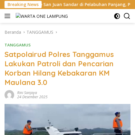
Langsung
e San Juan Sandar di Pelabuhan Panjang, Pelindo Dukung Super
Breaking News
ke
konten
Beranda
TANGGAMUS
TANGGAMUS
Satpolairud Polres Tanggamus
Lakukan Patroli dan Pencarian
Korban Hilang Kebakaran KM
Maulana 3.0
Rini Sanjaya
24 Desember 2025