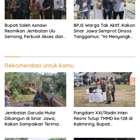
Bupati Saleh Asnawi
BPJS Warga Tak Aktif, Kakon
Resmikan Jembatan Ulu
Sinar Jawa Semprot Dinsos
Semong, Perkuat Akses dan
Tanggamus: “Ini Menyangkut
Perekonomian Warga
Nyawa Orang
Ulubelu
Rekomendasi untuk kamu
Jembatan Garuda Mulai
Pangdam XXI/Radin Inten
Dibangun di Sinar Jawa,
Resmi Tutup TMMD ke-128 di
Kakon Sampaikan Terima
Kalimiring, Bupati
Kasih kepada Presiden
Tanggamus Ajak Warga
Prabowo
Aktif Bangun Desa