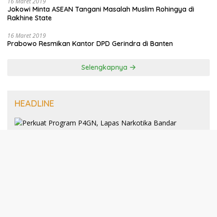
16 Maret 2019
Jokowi Minta ASEAN Tangani Masalah Muslim Rohingya di
Rakhine State
16 Maret 2019
Prabowo Resmikan Kantor DPD Gerindra di Banten
Selengkapnya
HEADLINE
8 Januari 2025
Perkuat Program P4GN, Lapas
Narkotika Bandar Lampung Terima
Audiensi dari BNN Kabupaten Lampung
Selatan
30 Desember 2024
193 Guru PAI Profesional Kota Bandar