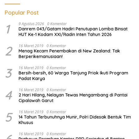
Popular Post
1
9 Agustus 2026
0 Komentar
Danrem 043/Gatam Hadiri Penutupan Lomba Binsat
HUT Ke-1 Kodam XXI/Radin Inten Tahun 2026
2
16 Maret 2019
0 Komentar
Menag Kecam Penembakan di New Zealand: Tak
Berperikemanusiaan!
3
16 Maret 2019
0 Komentar
Bersih-bersih, 60 Warga Tanjung Priok Ikuti Program
Padat Karya
4
16 Maret 2019
0 Komentar
2 Hari Hilang, Nelayan Tewas Mengambang di Pantai
Cipalawah Garut
5
16 Maret 2019
0 Komentar
14 Tahun Terbunuhnya Munir, Polri Didesak Bentuk Tim
Khusus
6
16 Maret 2019
0 Komentar
Prabowo Resmikan Kantor DPD Gerindra di Banten