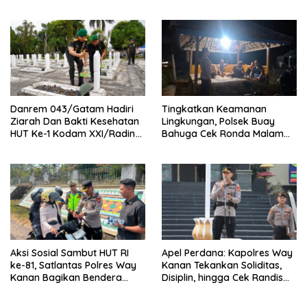
Inten Tahun 2026
Nongkrong
Danrem 043/Gatam Hadiri
Tingkatkan Keamanan
Ziarah Dan Bakti Kesehatan
Lingkungan, Polsek Buay
HUT Ke-1 Kodam XXI/Radin
Bahuga Cek Ronda Malam
Inten
dan Sosialisasi Layanan 110
Aksi Sosial Sambut HUT RI
Apel Perdana: Kapolres Way
ke-81, Satlantas Polres Way
Kanan Tekankan Soliditas,
Kanan Bagikan Bendera
Disiplin, hingga Cek Randis
Merah Putih Gratis ke
dan Senpi Dinas
Pengendara