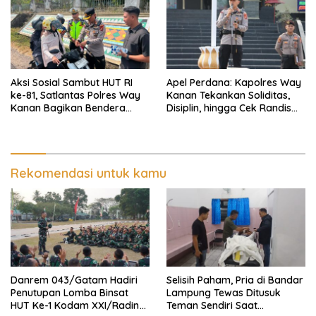
Aksi Sosial Sambut HUT RI
Apel Perdana: Kapolres Way
ke-81, Satlantas Polres Way
Kanan Tekankan Soliditas,
Kanan Bagikan Bendera
Disiplin, hingga Cek Randis
Merah Putih Gratis ke
dan Senpi Dinas
Pengendara
Rekomendasi untuk kamu
Danrem 043/Gatam Hadiri
Selisih Paham, Pria di Bandar
Penutupan Lomba Binsat
Lampung Tewas Ditusuk
HUT Ke-1 Kodam XXI/Radin
Teman Sendiri Saat