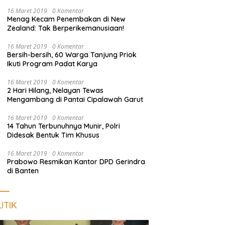
Nongkrong
16 Maret 2019
0 Komentar
Menag Kecam Penembakan di New
Zealand: Tak Berperikemanusiaan!
16 Maret 2019
0 Komentar
Bersih-bersih, 60 Warga Tanjung Priok
Ikuti Program Padat Karya
16 Maret 2019
0 Komentar
2 Hari Hilang, Nelayan Tewas
Mengambang di Pantai Cipalawah Garut
16 Maret 2019
0 Komentar
14 Tahun Terbunuhnya Munir, Polri
Didesak Bentuk Tim Khusus
16 Maret 2019
0 Komentar
Prabowo Resmikan Kantor DPD Gerindra
di Banten
ITIK