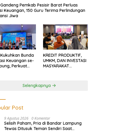
Gandeng Pemkab Pesisir Barat Perluas
usi Keuangan, 150 Guru Terima Perlindungan
ansi Jiwa
 Kukuhkan Bunda
KREDIT PRODUKTIF,
rasi Keuangan se-
UMKM, DAN INVESTASI
ung, Perkuat
MASYARAKAT
asi Masyarakat
LAMPUNG TERUS
n Pinjol dan
MENGUAT
tasi Ilegal
Selengkapnya
ular Post
9 Agustus 2026
0 Komentar
Selisih Paham, Pria di Bandar Lampung
Tewas Ditusuk Teman Sendiri Saat