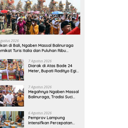
Agustus 2026
kan di Bali, Ngaben Massal Balinuraga
mikat Turis Italia dan Puluhan Ribu
ngunjung
7 Agustus 2026
Diarak di Atas Bade 24
Meter, Bupati Radityo Egi
Bawa Mimpi Besar
Balinuraga Jadi
‘Penglipuran’ Kedua pada
7 Agustus 2026
2027
Megahnya Ngaben Massal
Balinuraga, Tradisi Suci
Terbesar di Indonesia
yang Menghidupkan Desa
dan Merekatkan Ikatan
6 Agustus 2026
Keluarga
Pemprov Lampung
Intensifkan Percepatan
Penanggulangan