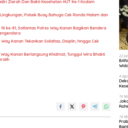
iri Ziarah Dan Bakti Kesehatan HUT Ke-1 Kodam
Lingkungan, Polsek Buay Bahuga Cek Ronda Malam dan
 RI ke-81, Satlantas Polres Way Kanan Bagikan Bendera
 Pengendara
 Way Kanan Tekankan Soliditas, Disiplin, hingga Cek
 Way Kanan Berlangsung Khidmat, Tunggul Wira Bhakti
22 Ju
ralih
BARA
Wid
4 Agu
Deka
Kese
16 M
Joko
Rohi
16 M
Prab
Ban