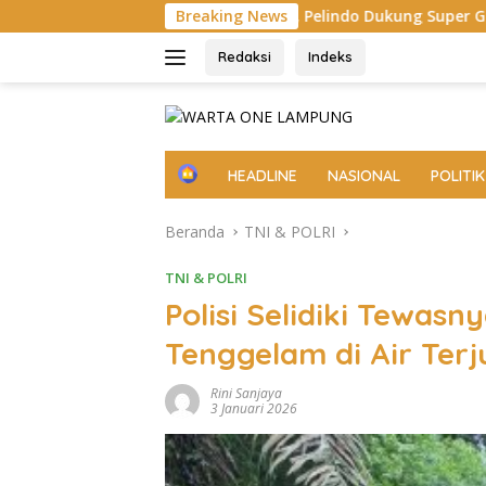
Langsung
n Panjang, Pelindo Dukung Super Garuda Shield 2026
Breaking News
Da
ke
konten
Redaksi
Indeks
H
HEADLINE
NASIONAL
POLITIK
o
m
Beranda
TNI & POLRI
e
TNI & POLRI
Polisi Selidiki Tewa
Tenggelam di Air Ter
Rini Sanjaya
3 Januari 2026