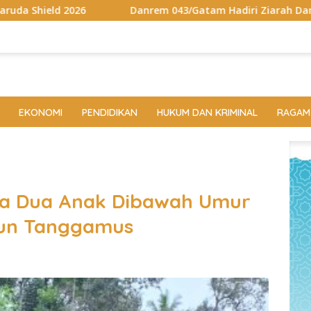
nrem 043/Gatam Hadiri Ziarah Dan Bakti Kesehatan HUT Ke-1 
EKONOMI
PENDIDIKAN
HUKUM DAN KRIMINAL
RAGAM
snya Dua Anak Dibawah Umur
jun Tanggamus