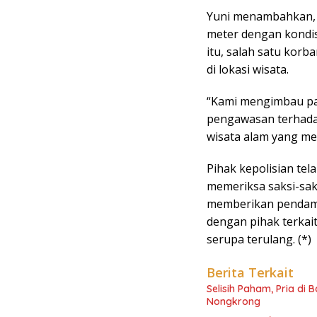
Yuni menambahkan, l
meter dengan kondis
itu, salah satu korb
di lokasi wisata.
“Kami mengimbau pa
pengawasan terhada
wisata alam yang memi
Pihak kepolisian tel
memeriksa saksi-saks
memberikan pendamp
dengan pihak terkai
serupa terulang. (*)
Berita Terkait
Selisih Paham, Pria di
Nongkrong