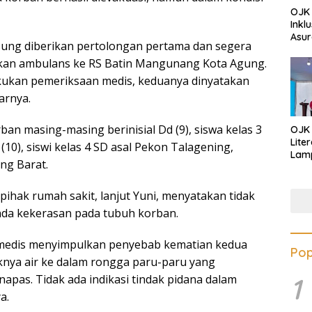
OJK 
Inkl
Asur
ung diberikan pertolongan pertama dan segera
kan ambulans ke RS Batin Mangunang Kota Agung.
kukan pemeriksaan medis, keduanya dinyatakan
arnya.
ban masing-masing berinisial Dd (9), siswa kelas 3
OJK
Lite
 (10), siswi kelas 4 SD asal Pekon Talagening,
Lamp
ng Barat.
Eduk
Lawa
Inves
i pihak rumah sakit, lanjut Yuni, menyatakan tidak
nda kekerasan pada tubuh korban.
 medis menyimpulkan penyebab kematian kedua
Pop
nya air ke dalam rongga paru-paru yang
apas. Tidak ada indikasi tindak pidana dalam
1
a.