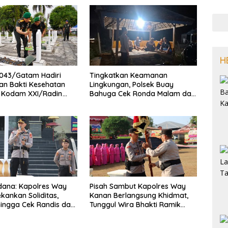
H
043/Gatam Hadiri
Tingkatkan Keamanan
an Bakti Kesehatan
Lingkungan, Polsek Buay
1 Kodam XXI/Radin
Bahuga Cek Ronda Malam dan
Sosialisasi Layanan 110
dana: Kapolres Way
Pisah Sambut Kapolres Way
kankan Soliditas,
Kanan Berlangsung Khidmat,
 hingga Cek Randis dan
Tunggul Wira Bhakti Ramik
nas
Ragom Resmi Beralih