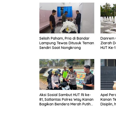
Selisih Paham, Pria di Bandar
Danrem 
Lampung Tewas Ditusuk Teman
Ziarah D
Sendiri Saat Nongkrong
HUT Ke-
Inten
Aksi Sosial Sambut HUT RI ke-
Apel Per
81, Satlantas Polres Way Kanan
Kanan Te
Bagikan Bendera Merah Putih
Disiplin,
Gratis ke Pengendara
Senpi Di