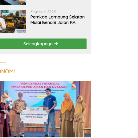
Tuberkulosis di
Tanggamus
6 Agustus 2026
Pemkab Lampung Selatan
Mulai Benahi Jalan RA
Basyid, Ruas Strategis Jati
Agung Segera Dipoles
Demi Keselamatan
Selengkapnya
Pengguna Jalan
ONOMI