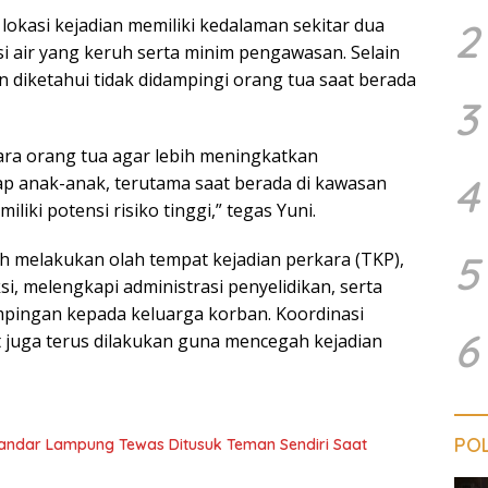
okasi kejadian memiliki kedalaman sekitar dua
2
i air yang keruh serta minim pengawasan. Selain
an diketahui tidak didampingi orang tua saat berada
3
ra orang tua agar lebih meningkatkan
4
p anak-anak, terutama saat berada di kawasan
liki potensi risiko tinggi,” tegas Yuni.
5
ah melakukan olah tempat kejadian perkara (TKP),
i, melengkapi administrasi penyelidikan, serta
ingan kepada keluarga korban. Koordinasi
6
t juga terus dilakukan guna mencegah kejadian
POL
 Bandar Lampung Tewas Ditusuk Teman Sendiri Saat