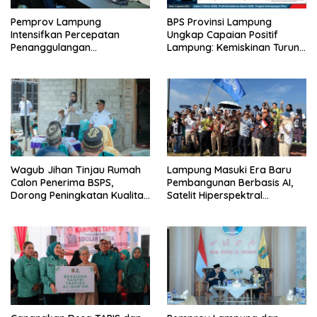
Pemprov Lampung
BPS Provinsi Lampung
Intensifkan Percepatan
Ungkap Capaian Positif
Penanggulangan
Lampung: Kemiskinan Turun,
Tuberkulosis di Tanggamus
Inflasi Terkendali, Ekonomi
Terus Tumbuh
Wagub Jihan Tinjau Rumah
Lampung Masuki Era Baru
Calon Penerima BSPS,
Pembangunan Berbasis AI,
Dorong Peningkatan Kualitas
Satelit Hiperspektral
Hunian Warga dan Serap
Lampung-1 Resmi Mengorbit
Aspirasi Masyarakat