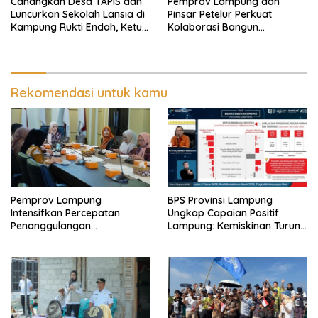
Canangkan Desa TAPIS dan
Pemprov Lampung dan
Luncurkan Sekolah Lansia di
Pinsar Petelur Perkuat
Kampung Rukti Endah, Ketua
Kolaborasi Bangun
TP PKK Lampung Dorong
Ekosistem Peternakan Telur
Pembangunan SDM Dimulai
dari Desa
Rekomendasi untuk kamu
Pemprov Lampung
BPS Provinsi Lampung
Intensifkan Percepatan
Ungkap Capaian Positif
Penanggulangan
Lampung: Kemiskinan Turun,
Tuberkulosis di Tanggamus
Inflasi Terkendali, Ekonomi
Terus Tumbuh