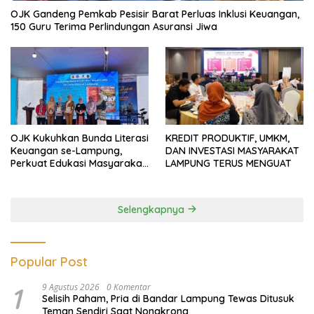
OJK Gandeng Pemkab Pesisir Barat Perluas Inklusi Keuangan,
150 Guru Terima Perlindungan Asuransi Jiwa
OJK Kukuhkan Bunda Literasi
KREDIT PRODUKTIF, UMKM,
Keuangan se-Lampung,
DAN INVESTASI MASYARAKAT
Perkuat Edukasi Masyarakat
LAMPUNG TERUS MENGUAT
Lawan Pinjol dan Investasi
Ilegal
Selengkapnya
Popular Post
1
9 Agustus 2026
0 Komentar
Selisih Paham, Pria di Bandar Lampung Tewas Ditusuk
Teman Sendiri Saat Nongkrong