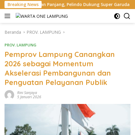
Langsung
han Panjang, Pelindo Dukung Super Garuda Shield 2026
Breaking News
ke
konten
Beranda
PROV. LAMPUNG
PROV. LAMPUNG
Pemprov Lampung Canangkan
2026 sebagai Momentum
Akselerasi Pembangunan dan
Penguatan Pelayanan Publik
Rini Sanjaya
5 Januari 2026