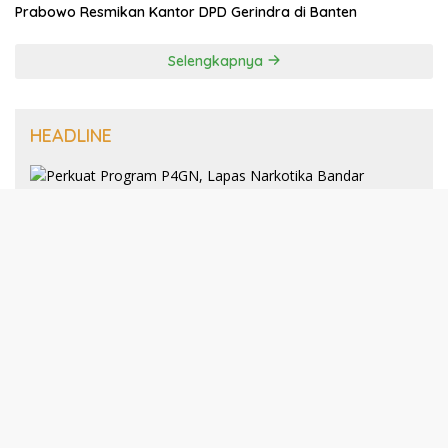
Prabowo Resmikan Kantor DPD Gerindra di Banten
Selengkapnya
HEADLINE
8 Januari 2025
Perkuat Program P4GN, Lapas
Narkotika Bandar Lampung Terima
Audiensi dari BNN Kabupaten Lampung
Selatan
30 Desember 2024
193 Guru PAI Profesional Kota Bandar
Lampung Dikukuhkan Dalam Yudisium
PPG Tahun 2024