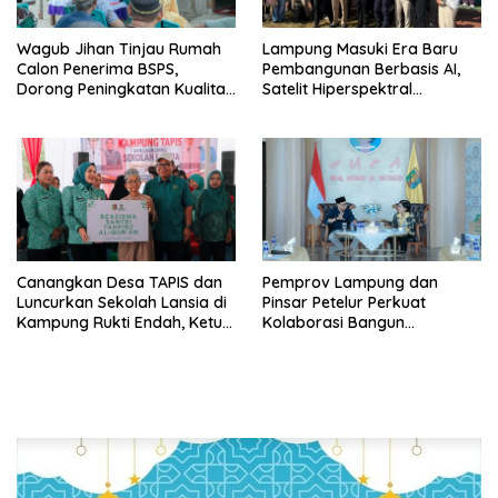
Wagub Jihan Tinjau Rumah
Lampung Masuki Era Baru
Calon Penerima BSPS,
Pembangunan Berbasis AI,
Dorong Peningkatan Kualitas
Satelit Hiperspektral
Hunian Warga dan Serap
Lampung-1 Resmi Mengorbit
Aspirasi Masyarakat
Canangkan Desa TAPIS dan
Pemprov Lampung dan
Luncurkan Sekolah Lansia di
Pinsar Petelur Perkuat
Kampung Rukti Endah, Ketua
Kolaborasi Bangun
TP PKK Lampung Dorong
Ekosistem Peternakan Telur
Pembangunan SDM Dimulai
dari Desa