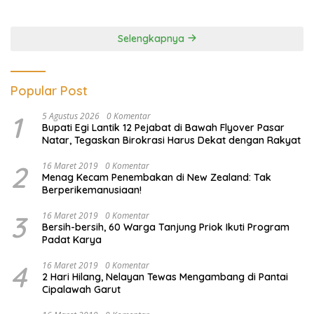
Lawan Pinjol dan Investasi
Ilegal
Selengkapnya
Popular Post
1
5 Agustus 2026
0 Komentar
Bupati Egi Lantik 12 Pejabat di Bawah Flyover Pasar
Natar, Tegaskan Birokrasi Harus Dekat dengan Rakyat
2
16 Maret 2019
0 Komentar
Menag Kecam Penembakan di New Zealand: Tak
Berperikemanusiaan!
3
16 Maret 2019
0 Komentar
Bersih-bersih, 60 Warga Tanjung Priok Ikuti Program
Padat Karya
4
16 Maret 2019
0 Komentar
2 Hari Hilang, Nelayan Tewas Mengambang di Pantai
Cipalawah Garut