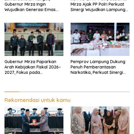
Gubernur Mirza Ingin
Mirza Ajak PP Polri Perkuat
Wujudkan Generasi Emas
Sinergi Wujudkan Lampung
Bebas dari Kemiskinan
Maju Menuju Indonesia Emas
Gubernur Mirza Paparkan
Pemprov Lampung Dukung
Arah Kebijakan Fiskal 2026–
Penuh Pemberantasan
2027, Fokus pada
Narkotika, Perkuat Sinergi
Pembangunan dan
Jaga Keamanan Lampung
Kesehatan Fiskal
Rekomendasi untuk kamu