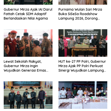
Gubernur Mirza Ajak IAI Darul
Purnama Wulan Sari Mirza
Fattah Cetak SDM Adaptif
Buka SiSeSa Roadshow
Berlandaskan Nilai Agama
Lampung 2026, Dorong
Kolaborasi Industri Kreatif
dan Fashion Muslim
Lewat Sekolah Rakyat,
HUT ke-27 PP Polri, Gubernur
Gubernur Mirza Ingin
Mirza Ajak PP Polri Perkuat
Wujudkan Generasi Emas
Sinergi Wujudkan Lampung
Bebas dari Kemiskinan
Maju Menuju Indonesia Emas