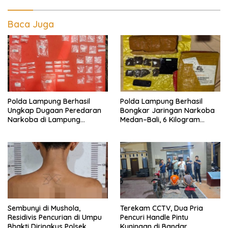
Baca Juga
Polda Lampung Berhasil
Polda Lampung Berhasil
Ungkap Dugaan Peredaran
Bongkar Jaringan Narkoba
Narkoba di Lampung
Medan–Bali, 6 Kilogram
Tengah, Empat Terduga
Ganja Digagalkan
Pelaku Diamankan
Sembunyi di Mushola,
Terekam CCTV, Dua Pria
Residivis Pencurian di Umpu
Pencuri Handle Pintu
Bhakti Diringkus Polsek
Kuningan di Bandar