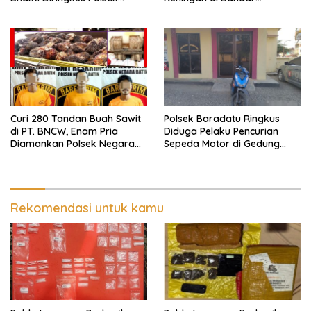
Umpu Semenguk
Lampung Dibekuk
Curi 280 Tandan Buah Sawit
Polsek Baradatu Ringkus
di PT. BNCW, Enam Pria
Diduga Pelaku Pencurian
Diamankan Polsek Negara
Sepeda Motor di Gedung
Batin
Pakuon
Rekomendasi untuk kamu