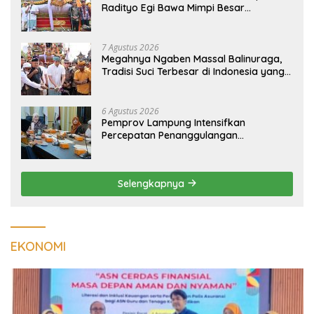
Radityo Egi Bawa Mimpi Besar
Balinuraga Jadi ‘Penglipuran’ Kedua
pada 2027
7 Agustus 2026
Megahnya Ngaben Massal Balinuraga,
Tradisi Suci Terbesar di Indonesia yang
Menghidupkan Desa dan Merekatkan
Ikatan Keluarga
6 Agustus 2026
Pemprov Lampung Intensifkan
Percepatan Penanggulangan
Tuberkulosis di Tanggamus
Selengkapnya
EKONOMI