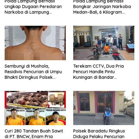
Polda Lampung Berhasil
Polda Lampung Berhasil
Ungkap Dugaan Peredaran
Bongkar Jaringan Narkoba
Narkoba di Lampung
Medan–Bali, 6 Kilogram
Tengah, Empat Terduga
Ganja Digagalkan
Pelaku Diamankan
Sembunyi di Mushola,
Terekam CCTV, Dua Pria
Residivis Pencurian di Umpu
Pencuri Handle Pintu
Bhakti Diringkus Polsek
Kuningan di Bandar
Umpu Semenguk
Lampung Dibekuk
Curi 280 Tandan Buah Sawit
Polsek Baradatu Ringkus
di PT. BNCW, Enam Pria
Diduga Pelaku Pencurian