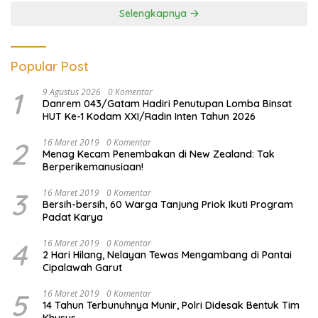
Selengkapnya
Popular Post
1
9 Agustus 2026
0 Komentar
Danrem 043/Gatam Hadiri Penutupan Lomba Binsat
HUT Ke-1 Kodam XXI/Radin Inten Tahun 2026
2
16 Maret 2019
0 Komentar
Menag Kecam Penembakan di New Zealand: Tak
Berperikemanusiaan!
3
16 Maret 2019
0 Komentar
Bersih-bersih, 60 Warga Tanjung Priok Ikuti Program
Padat Karya
4
16 Maret 2019
0 Komentar
2 Hari Hilang, Nelayan Tewas Mengambang di Pantai
Cipalawah Garut
5
16 Maret 2019
0 Komentar
14 Tahun Terbunuhnya Munir, Polri Didesak Bentuk Tim