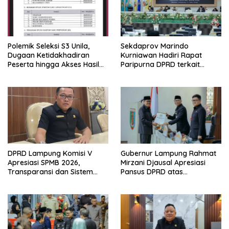
Polemik Seleksi S3 Unila,
Sekdaprov Marindo
Dugaan Ketidakhadiran
Kurniawan Hadiri Rapat
Peserta hingga Akses Hasil
Paripurna DPRD terkait
Seleksi Jadi Sorotan
Perubahan Program
Pembentukan Peraturan
Daerah Provinsi Lampung
Tahun 2026
DPRD Lampung Komisi V
Gubernur Lampung Rahmat
Apresiasi SPMB 2026,
Mirzani Djausal Apresiasi
Transparansi dan Sistem
Pansus DPRD atas
Real Time Dinilai Jadi
Pendalaman Substansi LKPJ
Terobosan Dinas pendidikan
Tahun Anggaran 2025 dalam
yang Sukses
Rapat Paripurna DPRD
Lampung