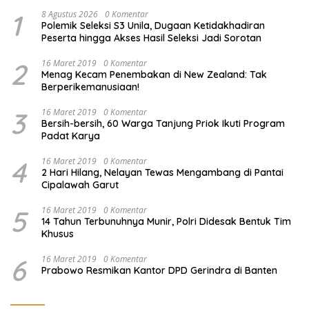
1
8 Agustus 2026
0 Komentar
Polemik Seleksi S3 Unila, Dugaan Ketidakhadiran
Peserta hingga Akses Hasil Seleksi Jadi Sorotan
2
16 Maret 2019
0 Komentar
Menag Kecam Penembakan di New Zealand: Tak
Berperikemanusiaan!
3
16 Maret 2019
0 Komentar
Bersih-bersih, 60 Warga Tanjung Priok Ikuti Program
Padat Karya
4
16 Maret 2019
0 Komentar
2 Hari Hilang, Nelayan Tewas Mengambang di Pantai
Cipalawah Garut
5
16 Maret 2019
0 Komentar
14 Tahun Terbunuhnya Munir, Polri Didesak Bentuk Tim
Khusus
6
16 Maret 2019
0 Komentar
Prabowo Resmikan Kantor DPD Gerindra di Banten