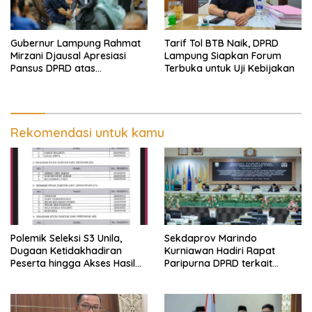
Gubernur Lampung Rahmat
Tarif Tol BTB Naik, DPRD
Mirzani Djausal Apresiasi
Lampung Siapkan Forum
Pansus DPRD atas
Terbuka untuk Uji Kebijakan
Pendalaman Substansi LKPJ
Tahun Anggaran 2025 dalam
Rapat Paripurna DPRD
Lampung
Rekomendasi untuk kamu
Polemik Seleksi S3 Unila,
Sekdaprov Marindo
Dugaan Ketidakhadiran
Kurniawan Hadiri Rapat
Peserta hingga Akses Hasil
Paripurna DPRD terkait
Seleksi Jadi Sorotan
Perubahan Program
Pembentukan Peraturan
Daerah Provinsi Lampung