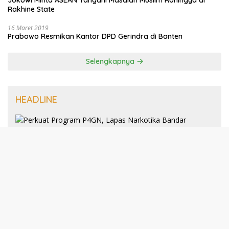
Jokowi Minta ASEAN Tangani Masalah Muslim Rohingya di
Rakhine State
16 Maret 2019
Prabowo Resmikan Kantor DPD Gerindra di Banten
Selengkapnya
HEADLINE
8 Januari 2025
Perkuat Program P4GN, Lapas
Narkotika Bandar Lampung Terima
Audiensi dari BNN Kabupaten Lampung
Selatan
30 Desember 2024
193 Guru PAI Profesional Kota Bandar
Lampung Dikukuhkan Dalam Yudisium