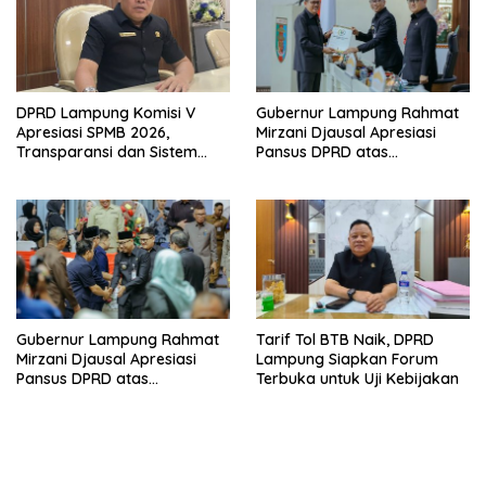
Tahun 2026
DPRD Lampung Komisi V
Gubernur Lampung Rahmat
Apresiasi SPMB 2026,
Mirzani Djausal Apresiasi
Transparansi dan Sistem
Pansus DPRD atas
Real Time Dinilai Jadi
Pendalaman Substansi LKPJ
Terobosan Dinas pendidikan
Tahun Anggaran 2025 dalam
yang Sukses
Rapat Paripurna DPRD
Lampung
Gubernur Lampung Rahmat
Tarif Tol BTB Naik, DPRD
Mirzani Djausal Apresiasi
Lampung Siapkan Forum
Pansus DPRD atas
Terbuka untuk Uji Kebijakan
Pendalaman Substansi LKPJ
Tahun Anggaran 2025 dalam
Rapat Paripurna DPRD
Lampung