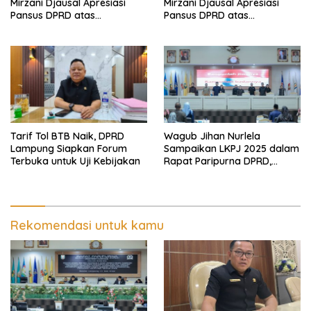
Mirzani Djausal Apresiasi
Mirzani Djausal Apresiasi
Pansus DPRD atas
Pansus DPRD atas
Pendalaman Substansi LKPJ
Pendalaman Substansi LKPJ
Tahun Anggaran 2025 dalam
Tahun Anggaran 2025 dalam
Rapat Paripurna DPRD
Rapat Paripurna DPRD
Lampung
Lampung
Tarif Tol BTB Naik, DPRD
Wagub Jihan Nurlela
Lampung Siapkan Forum
Sampaikan LKPJ 2025 dalam
Terbuka untuk Uji Kebijakan
Rapat Paripurna DPRD,
Pemprov Lampung Perkuat
Akuntabilitas dan
Keberlanjutan Pembangunan
Rekomendasi untuk kamu