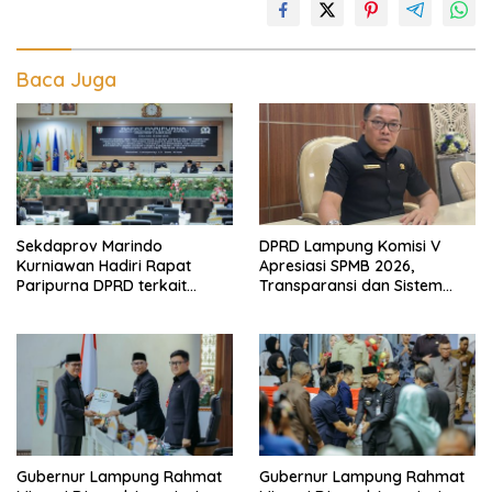
Baca Juga
Sekdaprov Marindo
DPRD Lampung Komisi V
Kurniawan Hadiri Rapat
Apresiasi SPMB 2026,
Paripurna DPRD terkait
Transparansi dan Sistem
Perubahan Program
Real Time Dinilai Jadi
Pembentukan Peraturan
Terobosan Dinas pendidikan
Daerah Provinsi Lampung
yang Sukses
Tahun 2026
Gubernur Lampung Rahmat
Gubernur Lampung Rahmat