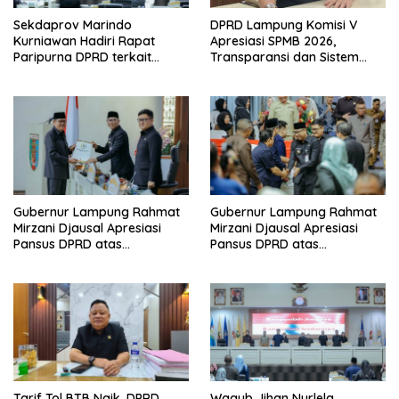
Sekdaprov Marindo
DPRD Lampung Komisi V
Kurniawan Hadiri Rapat
Apresiasi SPMB 2026,
Paripurna DPRD terkait
Transparansi dan Sistem
Perubahan Program
Real Time Dinilai Jadi
Pembentukan Peraturan
Terobosan Dinas pendidikan
Daerah Provinsi Lampung
yang Sukses
Tahun 2026
Gubernur Lampung Rahmat
Gubernur Lampung Rahmat
Mirzani Djausal Apresiasi
Mirzani Djausal Apresiasi
Pansus DPRD atas
Pansus DPRD atas
Pendalaman Substansi LKPJ
Pendalaman Substansi LKPJ
Tahun Anggaran 2025 dalam
Tahun Anggaran 2025 dalam
Rapat Paripurna DPRD
Rapat Paripurna DPRD
Lampung
Lampung
Tarif Tol BTB Naik, DPRD
Wagub Jihan Nurlela