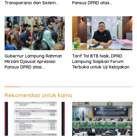
Transparansi dan Sistem
Pansus DPRD atas
Real Time Dinilai Jadi
Pendalaman Substansi LKPJ
Terobosan Dinas pendidikan
Tahun Anggaran 2025 dalam
yang Sukses
Rapat Paripurna DPRD
Lampung
Gubernur Lampung Rahmat
Tarif Tol BTB Naik, DPRD
Mirzani Djausal Apresiasi
Lampung Siapkan Forum
Pansus DPRD atas
Terbuka untuk Uji Kebijakan
Pendalaman Substansi LKPJ
Tahun Anggaran 2025 dalam
Rapat Paripurna DPRD
Lampung
Rekomendasi untuk kamu