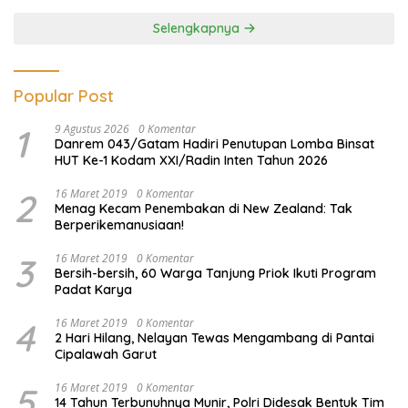
Ilegal
Selengkapnya
Popular Post
1
9 Agustus 2026
0 Komentar
Danrem 043/Gatam Hadiri Penutupan Lomba Binsat
HUT Ke-1 Kodam XXI/Radin Inten Tahun 2026
2
16 Maret 2019
0 Komentar
Menag Kecam Penembakan di New Zealand: Tak
Berperikemanusiaan!
3
16 Maret 2019
0 Komentar
Bersih-bersih, 60 Warga Tanjung Priok Ikuti Program
Padat Karya
4
16 Maret 2019
0 Komentar
2 Hari Hilang, Nelayan Tewas Mengambang di Pantai
Cipalawah Garut
5
16 Maret 2019
0 Komentar
14 Tahun Terbunuhnya Munir, Polri Didesak Bentuk Tim