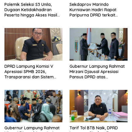
Polemik Seleksi S3 Unila,
Sekdaprov Marindo
Dugaan Ketidakhadiran
Kurniawan Hadiri Rapat
Peserta hingga Akses Hasil
Paripurna DPRD terkait
Seleksi Jadi Sorotan
Perubahan Program
Pembentukan Peraturan
Daerah Provinsi Lampung
Tahun 2026
DPRD Lampung Komisi V
Gubernur Lampung Rahmat
Apresiasi SPMB 2026,
Mirzani Djausal Apresiasi
Transparansi dan Sistem
Pansus DPRD atas
Real Time Dinilai Jadi
Pendalaman Substansi LKPJ
Terobosan Dinas pendidikan
Tahun Anggaran 2025 dalam
yang Sukses
Rapat Paripurna DPRD
Lampung
Gubernur Lampung Rahmat
Tarif Tol BTB Naik, DPRD