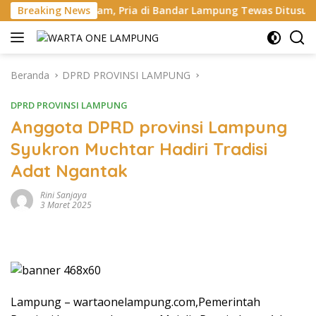
Langsung
ih Paham, Pria di Bandar Lampung Tewas Ditusuk Teman Sendir
Breaking News
ke
konten
Beranda
DPRD PROVINSI LAMPUNG
DPRD PROVINSI LAMPUNG
Anggota DPRD provinsi Lampung
Syukron Muchtar Hadiri Tradisi
Adat Ngantak
Rini Sanjaya
3 Maret 2025
Lampung – wartaonelampung.com,Pemerintah