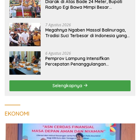
Diarak di Atas Bade 24 Meter, Bupati
Radityo Egi Bawa Mimpi Besar
Balinuraga Jadi ‘Penglipuran’ Kedua
pada 2027
7 Agustus 2026
Megahnya Ngaben Massal Balinuraga,
Tradisi Suci Terbesar di Indonesia yang
Menghidupkan Desa dan Merekatkan
Ikatan Keluarga
6 Agustus 2026
Pemprov Lampung Intensifkan
Percepatan Penanggulangan
Tuberkulosis di Tanggamus
Selengkapnya
EKONOMI