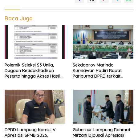
Baca Juga
Polemik Seleksi S3 Unila,
Sekdaprov Marindo
Dugaan Ketidakhadiran
Kurniawan Hadiri Rapat
Peserta hingga Akses Hasil
Paripurna DPRD terkait
Seleksi Jadi Sorotan
Perubahan Program
Pembentukan Peraturan
Daerah Provinsi Lampung
Tahun 2026
DPRD Lampung Komisi V
Gubernur Lampung Rahmat
Apresiasi SPMB 2026,
Mirzani Djausal Apresiasi