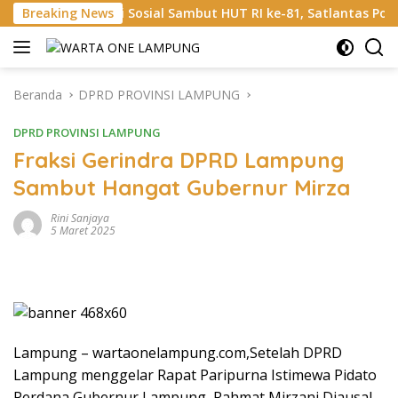
Langsung
ksi Sosial Sambut HUT RI ke-81, Satlantas Polres Way Kanan Ba
Breaking News
ke
konten
Beranda
DPRD PROVINSI LAMPUNG
DPRD PROVINSI LAMPUNG
Fraksi Gerindra DPRD Lampung
Sambut Hangat Gubernur Mirza
Rini Sanjaya
5 Maret 2025
Lampung – wartaonelampung.com,Setelah DPRD
Lampung menggelar Rapat Paripurna Istimewa Pidato
Perdana Gubernur Lampung, Rahmat Mirzani Djausal