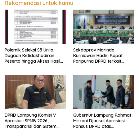
Rekomendasi untuk kamu
Polemik Seleksi S3 Unila,
Sekdaprov Marindo
Dugaan Ketidakhadiran
Kurniawan Hadiri Rapat
Peserta hingga Akses Hasil
Paripurna DPRD terkait
Seleksi Jadi Sorotan
Perubahan Program
Pembentukan Peraturan
Daerah Provinsi Lampung
Tahun 2026
DPRD Lampung Komisi V
Gubernur Lampung Rahmat
Apresiasi SPMB 2026,
Mirzani Djausal Apresiasi
Transparansi dan Sistem
Pansus DPRD atas
Real Time Dinilai Jadi
Pendalaman Substansi LKPJ
Terobosan Dinas pendidikan
Tahun Anggaran 2025 dalam