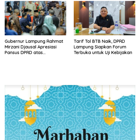
yang Sukses
Rapat Paripurna DPRD
Lampung
Gubernur Lampung Rahmat
Tarif Tol BTB Naik, DPRD
Mirzani Djausal Apresiasi
Lampung Siapkan Forum
Pansus DPRD atas
Terbuka untuk Uji Kebijakan
Pendalaman Substansi LKPJ
Tahun Anggaran 2025 dalam
Rapat Paripurna DPRD
Lampung