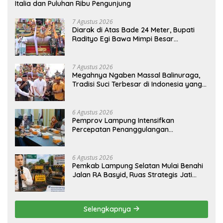
Italia dan Puluhan Ribu Pengunjung
7 Agustus 2026
Diarak di Atas Bade 24 Meter, Bupati
Radityo Egi Bawa Mimpi Besar
Balinuraga Jadi ‘Penglipuran’ Kedua
pada 2027
7 Agustus 2026
Megahnya Ngaben Massal Balinuraga,
Tradisi Suci Terbesar di Indonesia yang
Menghidupkan Desa dan Merekatkan
Ikatan Keluarga
6 Agustus 2026
Pemprov Lampung Intensifkan
Percepatan Penanggulangan
Tuberkulosis di Tanggamus
6 Agustus 2026
Pemkab Lampung Selatan Mulai Benahi
Jalan RA Basyid, Ruas Strategis Jati
Agung Segera Dipoles Demi
Keselamatan Pengguna Jalan
Selengkapnya