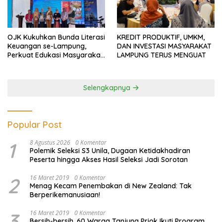
OJK Kukuhkan Bunda Literasi
KREDIT PRODUKTIF, UMKM,
Keuangan se-Lampung,
DAN INVESTASI MASYARAKAT
Perkuat Edukasi Masyarakat
LAMPUNG TERUS MENGUAT
Lawan Pinjol dan Investasi
Ilegal
Selengkapnya
Popular Post
1
8 Agustus 2026
0 Komentar
Polemik Seleksi S3 Unila, Dugaan Ketidakhadiran
Peserta hingga Akses Hasil Seleksi Jadi Sorotan
2
16 Maret 2019
0 Komentar
Menag Kecam Penembakan di New Zealand: Tak
Berperikemanusiaan!
3
16 Maret 2019
0 Komentar
Bersih-bersih, 60 Warga Tanjung Priok Ikuti Program