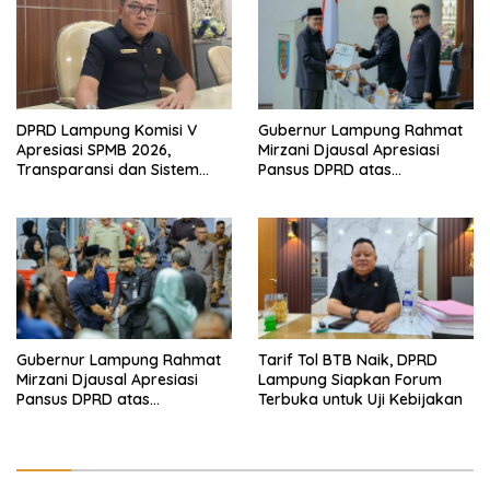
Tahun 2026
DPRD Lampung Komisi V
Gubernur Lampung Rahmat
Apresiasi SPMB 2026,
Mirzani Djausal Apresiasi
Transparansi dan Sistem
Pansus DPRD atas
Real Time Dinilai Jadi
Pendalaman Substansi LKPJ
Terobosan Dinas pendidikan
Tahun Anggaran 2025 dalam
yang Sukses
Rapat Paripurna DPRD
Lampung
Gubernur Lampung Rahmat
Tarif Tol BTB Naik, DPRD
Mirzani Djausal Apresiasi
Lampung Siapkan Forum
Pansus DPRD atas
Terbuka untuk Uji Kebijakan
Pendalaman Substansi LKPJ
Tahun Anggaran 2025 dalam
Rapat Paripurna DPRD
Lampung