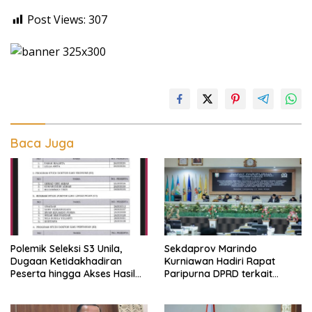
Post Views:
307
Baca Juga
Polemik Seleksi S3 Unila,
Sekdaprov Marindo
Dugaan Ketidakhadiran
Kurniawan Hadiri Rapat
Peserta hingga Akses Hasil
Paripurna DPRD terkait
Seleksi Jadi Sorotan
Perubahan Program
Pembentukan Peraturan
Daerah Provinsi Lampung