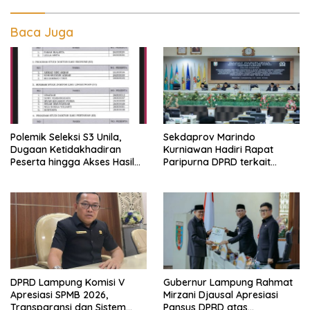
Baca Juga
Polemik Seleksi S3 Unila,
Sekdaprov Marindo
Dugaan Ketidakhadiran
Kurniawan Hadiri Rapat
Peserta hingga Akses Hasil
Paripurna DPRD terkait
Seleksi Jadi Sorotan
Perubahan Program
Pembentukan Peraturan
Daerah Provinsi Lampung
Tahun 2026
DPRD Lampung Komisi V
Gubernur Lampung Rahmat
Apresiasi SPMB 2026,
Mirzani Djausal Apresiasi
Transparansi dan Sistem
Pansus DPRD atas