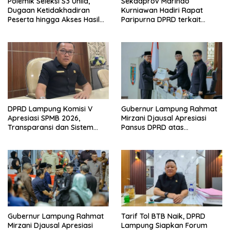
Polemik Seleksi S3 Unila,
Sekdaprov Marindo
Dugaan Ketidakhadiran
Kurniawan Hadiri Rapat
Peserta hingga Akses Hasil
Paripurna DPRD terkait
Seleksi Jadi Sorotan
Perubahan Program
Pembentukan Peraturan
Daerah Provinsi Lampung
Tahun 2026
DPRD Lampung Komisi V
Gubernur Lampung Rahmat
Apresiasi SPMB 2026,
Mirzani Djausal Apresiasi
Transparansi dan Sistem
Pansus DPRD atas
Real Time Dinilai Jadi
Pendalaman Substansi LKPJ
Terobosan Dinas pendidikan
Tahun Anggaran 2025 dalam
yang Sukses
Rapat Paripurna DPRD
Lampung
Gubernur Lampung Rahmat
Tarif Tol BTB Naik, DPRD
Mirzani Djausal Apresiasi
Lampung Siapkan Forum