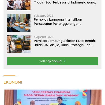
Tradisi Suci Terbesar di Indonesia yang
Menghidupkan Desa dan Merekatkan
Ikatan Keluarga
6 Agustus 2026
Pemprov Lampung Intensifkan
Percepatan Penanggulangan
Tuberkulosis di Tanggamus
6 Agustus 2026
Pemkab Lampung Selatan Mulai Benahi
Jalan RA Basyid, Ruas Strategis Jati
Agung Segera Dipoles Demi
Keselamatan Pengguna Jalan
Selengkapnya
EKONOMI