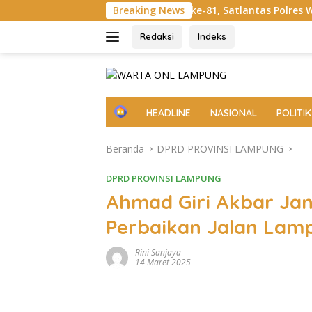
Langsung
ambut HUT RI ke-81, Satlantas Polres Way Kanan Bagikan Bende
Breaking News
ke
konten
Redaksi
Indeks
H
HEADLINE
NASIONAL
POLITIK
o
m
Beranda
DPRD PROVINSI LAMPUNG
e
DPRD PROVINSI LAMPUNG
Ahmad Giri Akbar Jan
Perbaikan Jalan Lam
Rini Sanjaya
14 Maret 2025