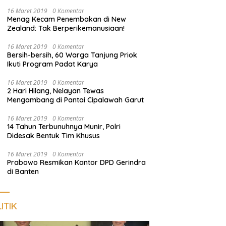
dan Sosialisasi Layanan 110
16 Maret 2019
0 Komentar
Menag Kecam Penembakan di New
Zealand: Tak Berperikemanusiaan!
16 Maret 2019
0 Komentar
Bersih-bersih, 60 Warga Tanjung Priok
Ikuti Program Padat Karya
16 Maret 2019
0 Komentar
2 Hari Hilang, Nelayan Tewas
Mengambang di Pantai Cipalawah Garut
16 Maret 2019
0 Komentar
14 Tahun Terbunuhnya Munir, Polri
Didesak Bentuk Tim Khusus
16 Maret 2019
0 Komentar
Prabowo Resmikan Kantor DPD Gerindra
di Banten
ITIK