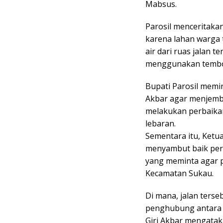
Mabsus.
Parosil menceritakan
karena lahan warga 
air dari ruas jalan
menggunakan tembok 
Bupati Parosil mem
Akbar agar menjemb
melakukan perbaikan
lebaran.
Sementara itu, Ketu
menyambut baik per
yang meminta agar p
Kecamatan Sukau.
Di mana, jalan terse
penghubung antara 
Giri Akbar mengatak