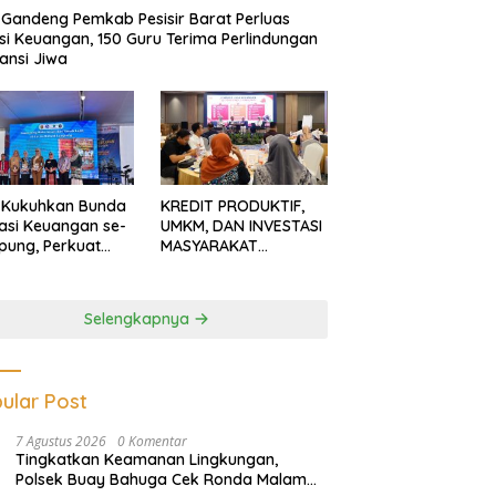
Gandeng Pemkab Pesisir Barat Perluas
usi Keuangan, 150 Guru Terima Perlindungan
ansi Jiwa
 Kukuhkan Bunda
KREDIT PRODUKTIF,
rasi Keuangan se-
UMKM, DAN INVESTASI
ung, Perkuat
MASYARAKAT
asi Masyarakat
LAMPUNG TERUS
n Pinjol dan
MENGUAT
tasi Ilegal
Selengkapnya
ular Post
7 Agustus 2026
0 Komentar
Tingkatkan Keamanan Lingkungan,
Polsek Buay Bahuga Cek Ronda Malam