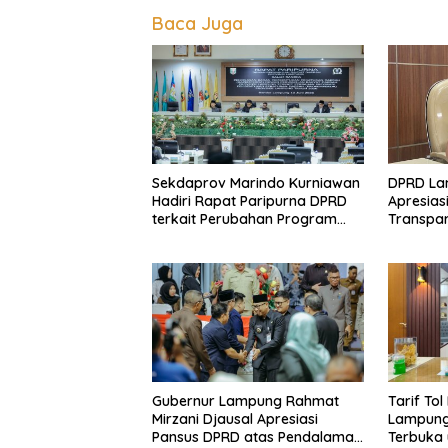
Baca Juga
Sekdaprov Marindo Kurniawan
DPRD La
Hadiri Rapat Paripurna DPRD
Apresias
terkait Perubahan Program
Transpar
Pembentukan Peraturan
Time Din
Daerah Provinsi Lampung
Dinas pe
Tahun 2026
Gubernur Lampung Rahmat
Tarif To
Mirzani Djausal Apresiasi
Lampung
Pansus DPRD atas Pendalaman
Terbuka 