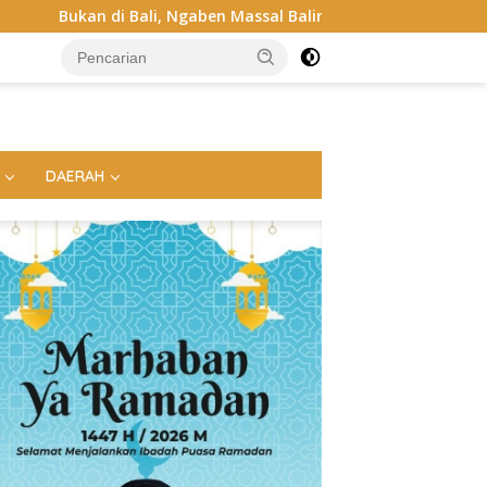
aben Massal Balinuraga Memikat Turis Italia dan Puluhan Ribu 
DAERAH