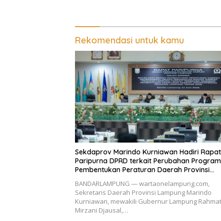
Substansi LKPJ Tahun
Anggaran 2025 dalam Rapat
Paripurna DPRD Lampung
Rekomendasi untuk kamu
Sekdaprov Marindo Kurniawan Hadiri Rapat
Paripurna DPRD terkait Perubahan Program
Pembentukan Peraturan Daerah Provinsi
Lampung Tahun 2026
BANDARLAMPUNG — wartaonelampung.com,
Sekretaris Daerah Provinsi Lampung Marindo
Kurniawan, mewakili Gubernur Lampung Rahma
Mirzani Djausal,…