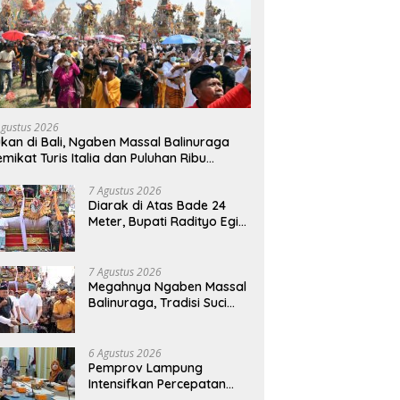
Agustus 2026
kan di Bali, Ngaben Massal Balinuraga
mikat Turis Italia dan Puluhan Ribu
ngunjung
7 Agustus 2026
Diarak di Atas Bade 24
Meter, Bupati Radityo Egi
Bawa Mimpi Besar
Balinuraga Jadi
‘Penglipuran’ Kedua pada
7 Agustus 2026
2027
Megahnya Ngaben Massal
Balinuraga, Tradisi Suci
Terbesar di Indonesia
yang Menghidupkan Desa
dan Merekatkan Ikatan
6 Agustus 2026
Keluarga
Pemprov Lampung
Intensifkan Percepatan
Penanggulangan