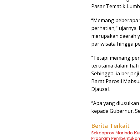
Pasar Tematik Lumb
“Memang beberapa ti
perhatian,” ujarnya
merupakan daerah ya
pariwisata hingga p
“Tetapi memang per
terutama dalam hal i
Sehingga, ia berjan
Barat Parosil Mabs
Djausal.
“Apa yang diusulka
kepada Gubernur. Sem
Berita Terkait
Sekdaprov Marindo Kur
Program Pembentukan 