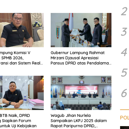
2
3
4
mpung Komisi V
Gubernur Lampung Rahmat
i SPMB 2026,
Mirzani Djausal Apresiasi
ansi dan Sistem Real
Pansus DPRD atas Pendalaman
5
ilai Jadi Terobosan
Substansi LKPJ Tahun
ndidikan yang Sukses
Anggaran 2025 dalam Rapat
Paripurna DPRD Lampung
6
l BTB Naik, DPRD
Wagub Jihan Nurlela
POL
 Siapkan Forum
Sampaikan LKPJ 2025 dalam
untuk Uji Kebijakan
Rapat Paripurna DPRD,