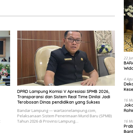
Pemprov Lampung Perkuat
Akuntabilitas dan
Keberlanjutan Pembangunan
22 Ju
BARA
Wid
4 Agu
Deka
Kese
DPRD Lampung Komisi V Apresiasi SPMB 2026,
Transparansi dan Sistem Real Time Dinilai Jadi
16 M
Terobosan Dinas pendidikan yang Sukses
Joko
Bandar Lampung — wartaonelampung.com,
Rohi
Pelaksanaan Sistem Penerimaan Murid Baru (SPMB)
t
Tahun 2026 di Provinsi Lampung…
16 M
Prab
Ban