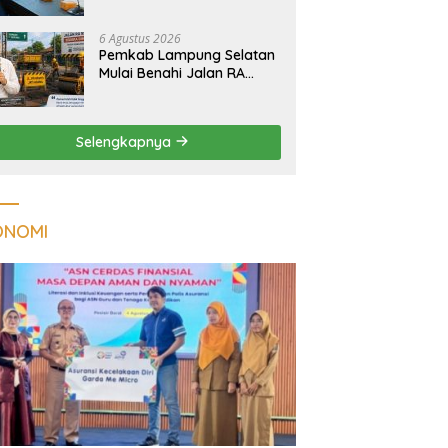
Tuberkulosis di
Tanggamus
6 Agustus 2026
Pemkab Lampung Selatan
Mulai Benahi Jalan RA
Basyid, Ruas Strategis Jati
Agung Segera Dipoles
Demi Keselamatan
Selengkapnya
Pengguna Jalan
ONOMI