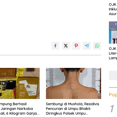
OJK 
Inkl
Asur
OJK
Lite
Lamp
Eduk
Lawa
Inves
Pop
mpung Berhasil
Sembunyi di Mushola, Residivis
1
 Jaringan Narkoba
Pencurian di Umpu Bhakti
li, 6 Kilogram Ganja
Diringkus Polsek Umpu