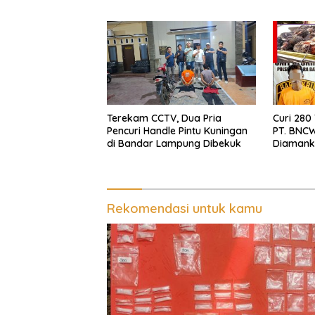
Empat Terduga Pelaku
Digagal
Diamankan
Terekam CCTV, Dua Pria
Curi 280
Pencuri Handle Pintu Kuningan
PT. BNCW
di Bandar Lampung Dibekuk
Diamank
Batin
Rekomendasi untuk kamu