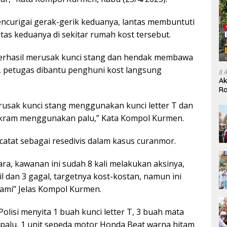
encurigai gerak-gerik keduanya, lantas membuntuti
tas keduanya di sekitar rumah kost tersebut.
berhasil merusak kunci stang dan hendak membawa
 petugas dibantu penghuni kost langsung
8 
Ak
Ra
Di
usak kunci stang menggunakan kunci letter T dan
ram menggunakan palu,” Kata Kompol Kurmen.
rcatat sebagai resedivis dalam kasus curanmor.
a, kawanan ini sudah 8 kali melakukan aksinya,
il dan 3 gagal, targetnya kost-kostan, namun ini
lami” Jelas Kompol Kurmen.
Polisi menyita 1 buah kunci letter T, 3 buah mata
 palu, 1 unit sepeda motor Honda Beat warna hitam