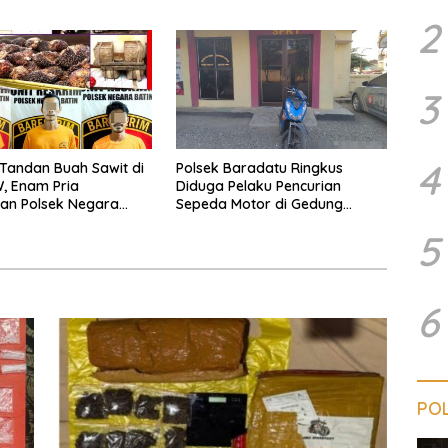
kan
Semenguk
2
3
4
 Tandan Buah Sawit di
Polsek Baradatu Ringkus
, Enam Pria
Diduga Pelaku Pencurian
an Polsek Negara
Sepeda Motor di Gedung
Pakuon
5
6
POL