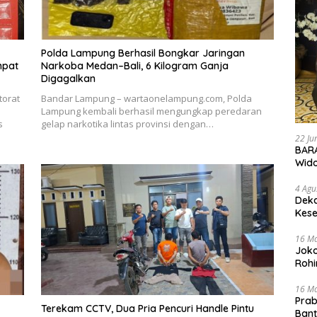
Polda Lampung Berhasil Bongkar Jaringan
mpat
Narkoba Medan–Bali, 6 Kilogram Ganja
Digagalkan
torat
Bandar Lampung – wartaonelampung.com, Polda
Lampung kembali berhasil mengungkap peredaran
s
gelap narkotika lintas provinsi dengan…
22 Ju
BARA
Wid
4 Agu
Deka
Kese
16 M
Joko
Rohi
16 M
Prab
Terekam CCTV, Dua Pria Pencuri Handle Pintu
Ban