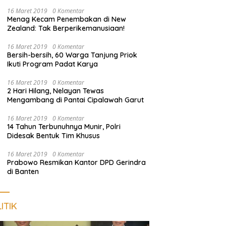
Inten Tahun 2026
16 Maret 2019
0 Komentar
Menag Kecam Penembakan di New
Zealand: Tak Berperikemanusiaan!
16 Maret 2019
0 Komentar
Bersih-bersih, 60 Warga Tanjung Priok
Ikuti Program Padat Karya
16 Maret 2019
0 Komentar
2 Hari Hilang, Nelayan Tewas
Mengambang di Pantai Cipalawah Garut
16 Maret 2019
0 Komentar
14 Tahun Terbunuhnya Munir, Polri
Didesak Bentuk Tim Khusus
16 Maret 2019
0 Komentar
Prabowo Resmikan Kantor DPD Gerindra
di Banten
ITIK