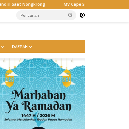
g
MV Cape San Juan Sandar di Pelabuhan Panjang, Pelin
DAERAH