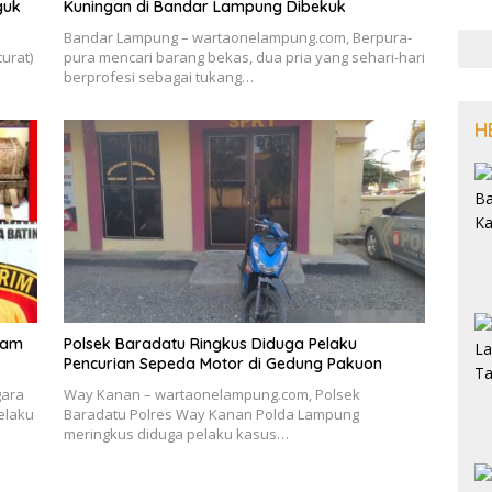
guk
Kuningan di Bandar Lampung Dibekuk
Bandar Lampung – wartaonelampung.com, Berpura-
urat)
pura mencari barang bekas, dua pria yang sehari-hari
berprofesi sebagai tukang…
H
nam
Polsek Baradatu Ringkus Diduga Pelaku
Pencurian Sepeda Motor di Gedung Pakuon
gara
Way Kanan – wartaonelampung.com, Polsek
elaku
Baradatu Polres Way Kanan Polda Lampung
meringkus diduga pelaku kasus…