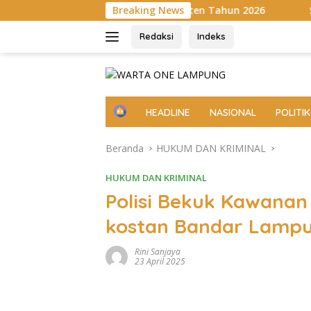
Langsung
am XXI/Radin Inten Tahun 2026
Breaking News
Selisih Paham, Pria 
ke
konten
Redaksi
Indeks
H
HEADLINE
NASIONAL
POLITIK
o
m
Beranda
HUKUM DAN KRIMINAL
e
HUKUM DAN KRIMINAL
Polisi Bekuk Kawanan
kostan Bandar Lamp
Rini Sanjaya
23 April 2025