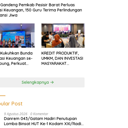
Gandeng Pemkab Pesisir Barat Perluas
usi Keuangan, 150 Guru Terima Perlindungan
ansi Jiwa
 Kukuhkan Bunda
KREDIT PRODUKTIF,
rasi Keuangan se-
UMKM, DAN INVESTASI
ung, Perkuat
MASYARAKAT
asi Masyarakat
LAMPUNG TERUS
n Pinjol dan
MENGUAT
tasi Ilegal
Selengkapnya
ular Post
9 Agustus 2026
0 Komentar
Danrem 043/Gatam Hadiri Penutupan
Lomba Binsat HUT Ke-1 Kodam XXI/Radin