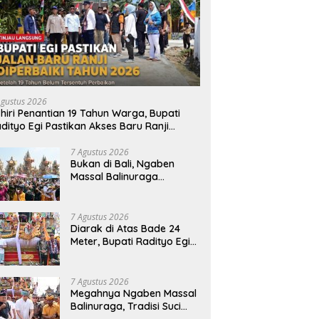
Agustus 2026
hiri Penantian 19 Tahun Warga, Bupati
dityo Egi Pastikan Akses Baru Ranji
perbaiki Tahun Ini
7 Agustus 2026
Bukan di Bali, Ngaben
Massal Balinuraga
Memikat Turis Italia dan
Puluhan Ribu Pengunjung
7 Agustus 2026
Diarak di Atas Bade 24
Meter, Bupati Radityo Egi
Bawa Mimpi Besar
Balinuraga Jadi
‘Penglipuran’ Kedua pada
7 Agustus 2026
2027
Megahnya Ngaben Massal
Balinuraga, Tradisi Suci
Terbesar di Indonesia