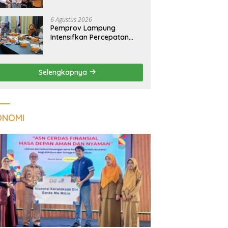
yang Menghidupkan Desa
dan Merekatkan Ikatan
6 Agustus 2026
Keluarga
Pemprov Lampung
Intensifkan Percepatan
Penanggulangan
Tuberkulosis di
Tanggamus
Selengkapnya
ONOMI