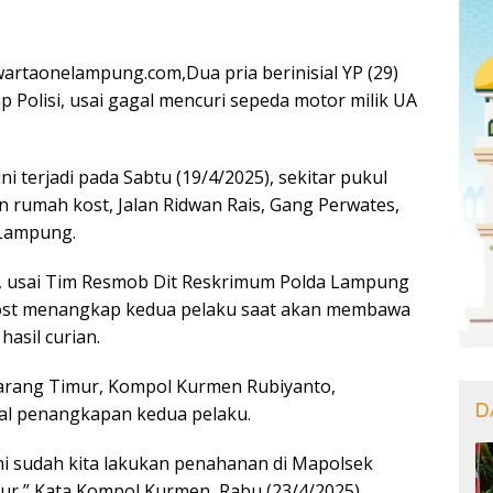
rtaonelampung.com,Dua pria berinisial YP (29)
ap Polisi, usai gagal mencuri sepeda motor milik UA
ni terjadi pada Sabtu (19/4/2025), sekitar pukul
n rumah kost, Jalan Ridwan Rais, Gang Perwates,
Lampung.
l, usai Tim Resmob Dit Reskrimum Polda Lampung
ost menangkap kedua pelaku saat akan membawa
asil curian.
arang Timur, Kompol Kurmen Rubiyanto,
D
l penangkapan kedua pelaku.
ni sudah kita lakukan penahanan di Mapolsek
r,” Kata Kompol Kurmen, Rabu (23/4/2025).