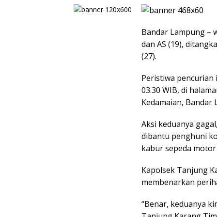
Bandar Lampung – wa
dan AS (19), ditangk
(27).
Peristiwa pencurian i
03.30 WIB, di halama
Kedamaian, Bandar 
Aksi keduanya gaga
dibantu penghuni k
kabur sepeda motor h
Kapolsek Tanjung K
membenarkan periha
“Benar, keduanya ki
Tanjung Karang Timu