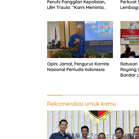
Penuhi Panggilan Kepolisian,
Perkuat 
LBH Trisula: “Kami Meminta
Lembaga
Pihak Kepolisian Lebih Objektif
Beranta
di Lamp
Opini Jamal, Pengurus Komite
Ratusan
Nasional Pemuda Indonesia
Royong G
Bandar 
Kepasti
Pengeru
Penganc
Pemalsu
Rekomendasi untuk kamu