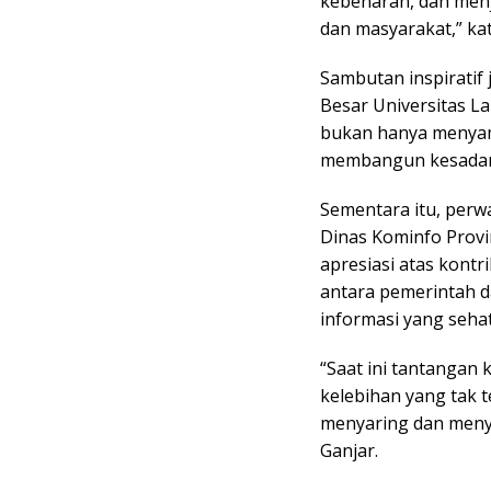
kebenaran, dan menj
dan masyarakat,” kat
Sambutan inspiratif 
Besar Universitas 
bukan hanya menyam
membangun kesadara
Sementara itu, perw
Dinas Kominfo Provi
apresiasi atas kont
antara pemerintah 
informasi yang sehat
“Saat ini tantangan 
kelebihan yang tak t
menyaring dan menya
Ganjar.