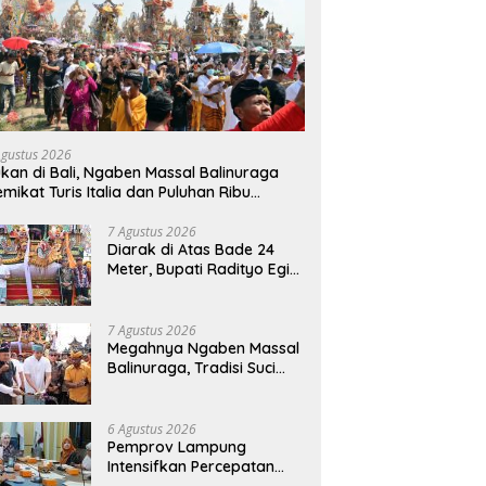
Agustus 2026
kan di Bali, Ngaben Massal Balinuraga
mikat Turis Italia dan Puluhan Ribu
ngunjung
7 Agustus 2026
Diarak di Atas Bade 24
Meter, Bupati Radityo Egi
Bawa Mimpi Besar
Balinuraga Jadi
‘Penglipuran’ Kedua pada
7 Agustus 2026
2027
Megahnya Ngaben Massal
Balinuraga, Tradisi Suci
Terbesar di Indonesia
yang Menghidupkan Desa
dan Merekatkan Ikatan
6 Agustus 2026
Keluarga
Pemprov Lampung
Intensifkan Percepatan
Penanggulangan