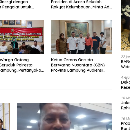
Sinergi dengan
Presiden di Acara Sekolah
 Penggiat untuk
Rakyat Kelumbayan, Minta Ada
s Peredaran Narkoba
Penjelasan Resmi
ung
22 Ju
 Warga Gotong
Ketua Ormas Garuda
BARA
eruduk Polresta
Berwarna Nusantara (GBN)
Wid
Lampung, Pertanyakan
Provinsi Lampung Audiensi
an Hukum Dugaan
dengan Direktur RSUD Dr. H.
4 Agu
sakan dan
Abdul Moeloek Bahas Program
Deka
aman dan Dugaan
Kendaraan Listrik
Kese
an Sporadik Tanah
16 M
Joko
Rohi
16 M
Prab
Ban