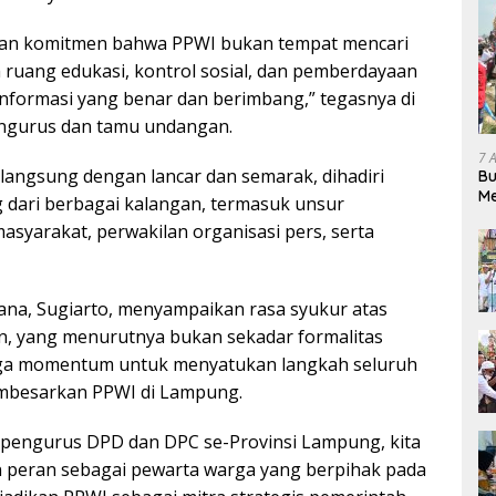
uhkan komitmen bahwa PPWI bukan tempat mencari
h ruang edukasi, kontrol sosial, dan pemberdayaan
informasi yang benar dan berimbang,” tegasnya di
ngurus dan tamu undangan.
7 
rlangsung dengan lancar dan semarak, dihadiri
Bu
Me
 dari berbagai kalangan, termasuk unsur
Pe
asyarakat, perwakilan organisasi pers, serta
sana, Sugiarto, menyampaikan rasa syukur atas
n, yang menurutnya bukan sekadar formalitas
juga momentum untuk menyatukan langkah seluruh
mbesarkan PPWI di Lampung.
 pengurus DPD dan DPC se-Provinsi Lampung, kita
 peran sebagai pewarta warga yang berpihak pada