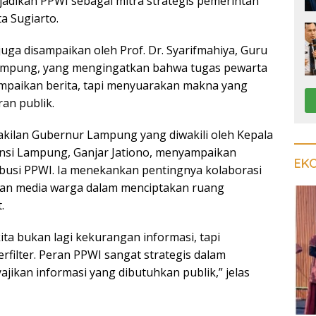
adikan PPWI sebagai mitra strategis pemerintah
a Sugiarto.
juga disampaikan oleh Prof. Dr. Syarifmahiya, Guru
Lampung, yang mengingatkan bahwa tugas pewarta
paikan berita, tapi menyuarakan makna yang
n publik.
akilan Gubernur Lampung yang diwakili oleh Kepala
nsi Lampung, Ganjar Jationo, menyampaikan
EK
ribusi PPWI. Ia menekankan pentingnya kolaborasi
dan media warga dalam menciptakan ruang
.
kita bukan lagi kekurangan informasi, tapi
erfilter. Peran PPWI sangat strategis dalam
jikan informasi yang dibutuhkan publik,” jelas