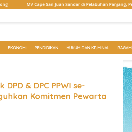
an Juan Sandar di Pelabuhan Panjang, Pelindo Dukung Super Ga
EKONOMI
PENDIDIKAN
HUKUM DAN KRIMINAL
RAGAM
ik DPD & DPC PPWI se-
eguhkan Komitmen Pewarta