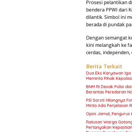
Prosesi pelantikan 
bendera PPWI dari 
dilantik. Simbol ini
berada di pundak pa
Dengan semangat ko
kini melangkah ke f
cerdas, independen,
Berita Terkait
Dua Eks Karyawan Iga K
Meminta Pihak Kepolisi
BNM RI Desak Polisi d
Berantas Peredaran N
PSI Soroti Hilangnya F
Minta Ada Penjelasan 
Opini Jamal, Pengurus
Ratusan Warga Gotong
Pertanyakan Kepasti