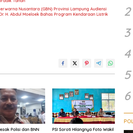
radik Tanah
2
erwarna Nusantara (GBN) Provinsi Lampung Audiensi
Dr. H. Abdul Moeloek Bahas Program Kendaraan Listrik
3
4
5
6
POL
esak Polisi dan BNN
PSI Soroti Hilangnya Foto Wakil