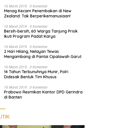
Nongkrong
16 Maret 2019
0 Komentar
Menag Kecam Penembakan di New
Zealand: Tak Berperikemanusiaan!
16 Maret 2019
0 Komentar
Bersih-bersih, 60 Warga Tanjung Priok
Ikuti Program Padat Karya
16 Maret 2019
0 Komentar
2 Hari Hilang, Nelayan Tewas
Mengambang di Pantai Cipalawah Garut
16 Maret 2019
0 Komentar
14 Tahun Terbunuhnya Munir, Polri
Didesak Bentuk Tim Khusus
16 Maret 2019
0 Komentar
Prabowo Resmikan Kantor DPD Gerindra
di Banten
ITIK