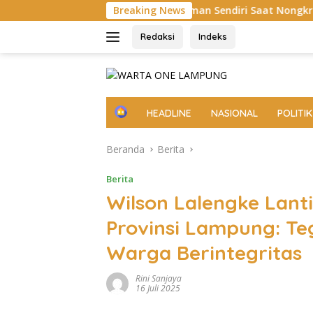
Langsung
ewas Ditusuk Teman Sendiri Saat Nongkrong
Breaking News
MV Cape S
ke
konten
Redaksi
Indeks
H
HEADLINE
NASIONAL
POLITIK
o
m
Beranda
Berita
e
Berita
Wilson Lalengke Lant
Provinsi Lampung: T
Warga Berintegritas
Rini Sanjaya
16 Juli 2025