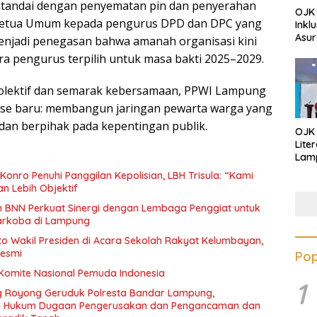
ditandai dengan penyematan pin dan penyerahan
OJK 
Ketua Umum kepada pengurus DPD dan DPC yang
Inkl
Asur
 menjadi penegasan bahwa amanah organisasi kini
ra pengurus terpilih untuk masa bakti 2025–2029.
lektif dan semarak kebersamaan, PPWI Lampung
ase baru: membangun jaringan pewarta warga yang
 dan berpihak pada kepentingan publik.
OJK
Lite
Lamp
Eduk
onro Penuhi Panggilan Kepolisian, LBH Trisula: “Kami
Lawa
an Lebih Objektif
Inves
an BNN Perkuat Sinergi dengan Lembaga Penggiat untuk
arkoba di Lampung
oto Wakil Presiden di Acara Sekolah Rakyat Kelumbayan,
Resmi
Pop
 Komite Nasional Pemuda Indonesia
1
 Royong Geruduk Polresta Bandar Lampung,
an Hukum Dugaan Pengerusakan dan Pengancaman dan