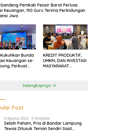
Gandeng Pemkab Pesisir Barat Perluas
usi Keuangan, 150 Guru Terima Perlindungan
ansi Jiwa
 Kukuhkan Bunda
KREDIT PRODUKTIF,
rasi Keuangan se-
UMKM, DAN INVESTASI
ung, Perkuat
MASYARAKAT
asi Masyarakat
LAMPUNG TERUS
n Pinjol dan
MENGUAT
tasi Ilegal
Selengkapnya
ular Post
9 Agustus 2026
0 Komentar
Selisih Paham, Pria di Bandar Lampung
Tewas Ditusuk Teman Sendiri Saat