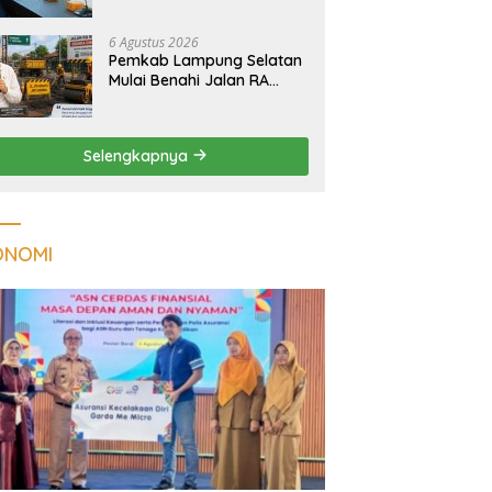
Tuberkulosis di
Tanggamus
6 Agustus 2026
Pemkab Lampung Selatan
Mulai Benahi Jalan RA
Basyid, Ruas Strategis Jati
Agung Segera Dipoles
Demi Keselamatan
Selengkapnya
Pengguna Jalan
ONOMI