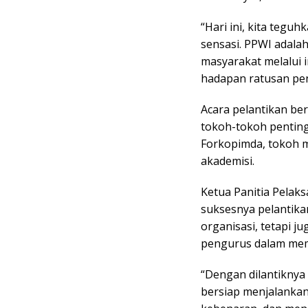
“Hari ini, kita teg
sensasi. PPWI adala
masyarakat melalui 
hadapan ratusan pe
Acara pelantikan be
tokoh-tokoh penting
Forkopimda, tokoh m
akademisi.
Ketua Panitia Pelak
suksesnya pelantika
organisasi, tetapi 
pengurus dalam me
“Dengan dilantiknya
bersiap menjalankan