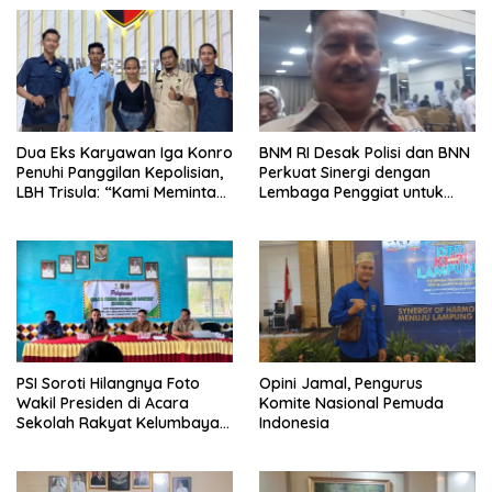
Dua Eks Karyawan Iga Konro
BNM RI Desak Polisi dan BNN
Penuhi Panggilan Kepolisian,
Perkuat Sinergi dengan
LBH Trisula: “Kami Meminta
Lembaga Penggiat untuk
Pihak Kepolisian Lebih
Berantas Peredaran
Objektif
Narkoba di Lampung
PSI Soroti Hilangnya Foto
Opini Jamal, Pengurus
Wakil Presiden di Acara
Komite Nasional Pemuda
Sekolah Rakyat Kelumbayan,
Indonesia
Minta Ada Penjelasan Resmi