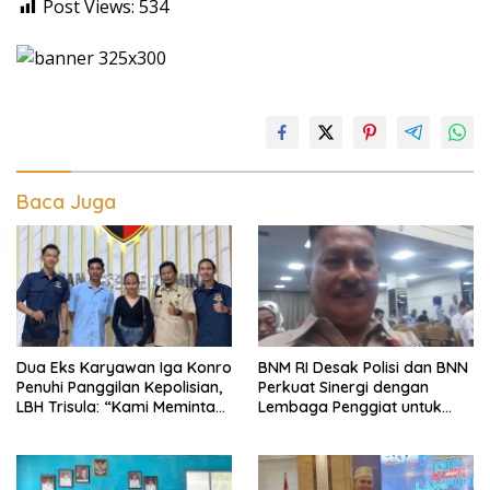
Post Views:
534
Baca Juga
Dua Eks Karyawan Iga Konro
BNM RI Desak Polisi dan BNN
Penuhi Panggilan Kepolisian,
Perkuat Sinergi dengan
LBH Trisula: “Kami Meminta
Lembaga Penggiat untuk
Pihak Kepolisian Lebih
Berantas Peredaran
Objektif
Narkoba di Lampung