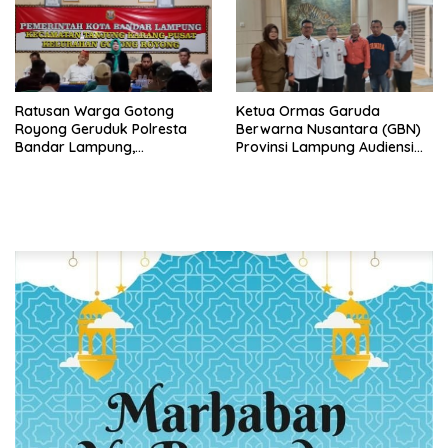
Ratusan Warga Gotong
Ketua Ormas Garuda
Royong Geruduk Polresta
Berwarna Nusantara (GBN)
Bandar Lampung,
Provinsi Lampung Audiensi
Pertanyakan Kepastian
dengan Direktur RSUD Dr. H.
Hukum Dugaan
Abdul Moeloek Bahas
Pengerusakan dan
Program Kendaraan Listrik
Pengancaman dan Dugaan
Pemalsuan Sporadik Tanah