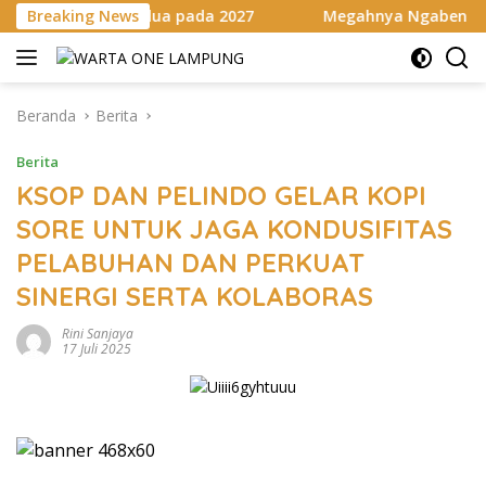
Langsung
dua pada 2027
Breaking News
Megahnya Ngaben Massal Balinuraga, Tra
ke
konten
Beranda
Berita
Berita
KSOP DAN PELINDO GELAR KOPI
SORE UNTUK JAGA KONDUSIFITAS
PELABUHAN DAN PERKUAT
SINERGI SERTA KOLABORAS
Rini Sanjaya
17 Juli 2025