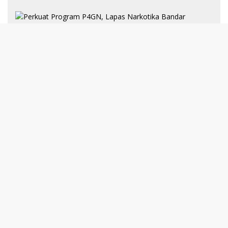
8 Januari 2025
Perkuat Program P4GN, Lapas
Narkotika Bandar Lampung Terima
Audiensi dari BNN Kabupaten Lampung
Selatan
30 Desember 2024
193 Guru PAI Profesional Kota Bandar
Lampung Dikukuhkan Dalam Yudisium
PPG Tahun 2024
21 Desember 2024
Talkshow Kewirausahaan: JNE dan Para
Praktisi Buka Rahasia Sukses Bisnis di
Darmajaya
Selengkapnya