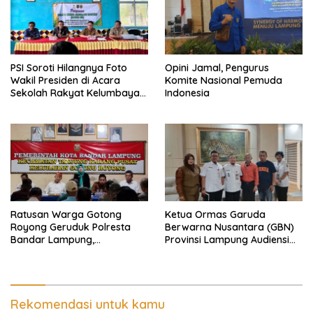
PSI Soroti Hilangnya Foto
Opini Jamal, Pengurus
Wakil Presiden di Acara
Komite Nasional Pemuda
Sekolah Rakyat Kelumbayan,
Indonesia
Minta Ada Penjelasan Resmi
Ratusan Warga Gotong
Ketua Ormas Garuda
Royong Geruduk Polresta
Berwarna Nusantara (GBN)
Bandar Lampung,
Provinsi Lampung Audiensi
Pertanyakan Kepastian
dengan Direktur RSUD Dr. H.
Hukum Dugaan
Abdul Moeloek Bahas
Pengerusakan dan
Program Kendaraan Listrik
Pengancaman dan Dugaan
Pemalsuan Sporadik Tanah
Rekomendasi untuk kamu