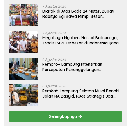
7 Agustus 2026
Diarak di Atas Bade 24 Meter, Bupati
Radityo Egi Bawa Mimpi Besar
Balinuraga Jadi ‘Penglipuran’ Kedua
pada 2027
7 Agustus 2026
Megahnya Ngaben Massal Balinuraga,
Tradisi Suci Terbesar di Indonesia yang
Menghidupkan Desa dan Merekatkan
Ikatan Keluarga
6 Agustus 2026
Pemprov Lampung Intensifkan
Percepatan Penanggulangan
Tuberkulosis di Tanggamus
6 Agustus 2026
Pemkab Lampung Selatan Mulai Benahi
Jalan RA Basyid, Ruas Strategis Jati
Agung Segera Dipoles Demi
Keselamatan Pengguna Jalan
Selengkapnya