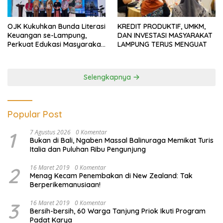
OJK Kukuhkan Bunda Literasi
KREDIT PRODUKTIF, UMKM,
Keuangan se-Lampung,
DAN INVESTASI MASYARAKAT
Perkuat Edukasi Masyarakat
LAMPUNG TERUS MENGUAT
Lawan Pinjol dan Investasi
Ilegal
Selengkapnya
Popular Post
1
7 Agustus 2026
0 Komentar
Bukan di Bali, Ngaben Massal Balinuraga Memikat Turis
Italia dan Puluhan Ribu Pengunjung
2
16 Maret 2019
0 Komentar
Menag Kecam Penembakan di New Zealand: Tak
Berperikemanusiaan!
3
16 Maret 2019
0 Komentar
Bersih-bersih, 60 Warga Tanjung Priok Ikuti Program
Padat Karya