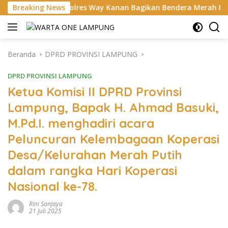
Langsung
s Polres Way Kanan Bagikan Bendera Merah Putih Gratis ke Peng
Breaking News
ke
konten
Beranda
DPRD PROVINSI LAMPUNG
DPRD PROVINSI LAMPUNG
Ketua Komisi II DPRD Provinsi
Lampung, Bapak H. Ahmad Basuki,
M.Pd.I. menghadiri acara
Peluncuran Kelembagaan Koperasi
Desa/Kelurahan Merah Putih
dalam rangka Hari Koperasi
Nasional ke-78.
Rini Sanjaya
21 Juli 2025