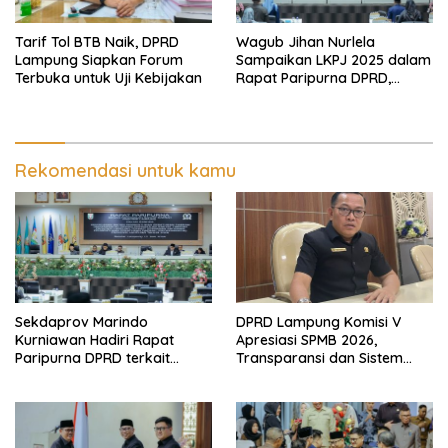
Tarif Tol BTB Naik, DPRD
Wagub Jihan Nurlela
Lampung Siapkan Forum
Sampaikan LKPJ 2025 dalam
Terbuka untuk Uji Kebijakan
Rapat Paripurna DPRD,
Pemprov Lampung Perkuat
Akuntabilitas dan
Keberlanjutan Pembangunan
Rekomendasi untuk kamu
Sekdaprov Marindo
DPRD Lampung Komisi V
Kurniawan Hadiri Rapat
Apresiasi SPMB 2026,
Paripurna DPRD terkait
Transparansi dan Sistem
Perubahan Program
Real Time Dinilai Jadi
Pembentukan Peraturan
Terobosan Dinas pendidikan
Daerah Provinsi Lampung
yang Sukses
Tahun 2026