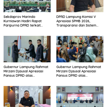
Sekdaprov Marindo
DPRD Lampung Komisi V
Kurniawan Hadiri Rapat
Apresiasi SPMB 2026,
Paripurna DPRD terkait
Transparansi dan Sistem
Perubahan Program
Real Time Dinilai Jadi
Pembentukan Peraturan
Terobosan Dinas pendidikan
Daerah Provinsi Lampung
yang Sukses
Tahun 2026
Gubernur Lampung Rahmat
Gubernur Lampung Rahmat
Mirzani Djausal Apresiasi
Mirzani Djausal Apresiasi
Pansus DPRD atas
Pansus DPRD atas
Pendalaman Substansi LKPJ
Pendalaman Substansi LKPJ
Tahun Anggaran 2025 dalam
Tahun Anggaran 2025 dalam
Rapat Paripurna DPRD
Rapat Paripurna DPRD
Lampung
Lampung