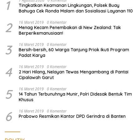
1
7 Agustus 2026
0 Komentar
Tingkatkan Keamanan Lingkungan, Polsek Buay
Bahuga Cek Ronda Malam dan Sosialisasi Layanan 110
2
16 Maret 2019
0 Komentar
Menag Kecam Penembakan di New Zealand: Tak
Berperikemanusiaan!
3
16 Maret 2019
0 Komentar
Bersih-bersih, 60 Warga Tanjung Priok Ikuti Program
Padat Karya
4
16 Maret 2019
0 Komentar
2 Hari Hilang, Nelayan Tewas Mengambang di Pantai
Cipalawah Garut
5
16 Maret 2019
0 Komentar
14 Tahun Terbunuhnya Munir, Polri Didesak Bentuk Tim
Khusus
6
16 Maret 2019
0 Komentar
Prabowo Resmikan Kantor DPD Gerindra di Banten