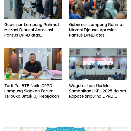
Gubernur Lampung Rahmat
Gubernur Lampung Rahmat
Mirzani Djausal Apresiasi
Mirzani Djausal Apresiasi
Pansus DPRD atas
Pansus DPRD atas
Pendalaman Substansi LKPJ
Pendalaman Substansi LKPJ
Tahun Anggaran 2025 dalam
Tahun Anggaran 2025 dalam
Rapat Paripurna DPRD
Rapat Paripurna DPRD
Lampung
Lampung
Tarif Tol BTB Naik, DPRD
Wagub Jihan Nurlela
Lampung Siapkan Forum
Sampaikan LKPJ 2025 dalam
Terbuka untuk Uji Kebijakan
Rapat Paripurna DPRD,
Pemprov Lampung Perkuat
Akuntabilitas dan
Keberlanjutan Pembangunan