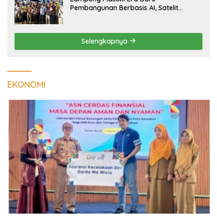
Pembangunan Berbasis AI, Satelit
Hiperspektral Lampung-1 Resmi
Mengorbit
Selengkapnya
EKONOMI