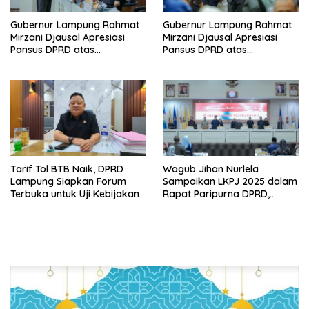
Gubernur Lampung Rahmat
Gubernur Lampung Rahmat
Mirzani Djausal Apresiasi
Mirzani Djausal Apresiasi
Pansus DPRD atas
Pansus DPRD atas
Pendalaman Substansi LKPJ
Pendalaman Substansi LKPJ
Tahun Anggaran 2025 dalam
Tahun Anggaran 2025 dalam
Rapat Paripurna DPRD
Rapat Paripurna DPRD
Lampung
Lampung
Tarif Tol BTB Naik, DPRD
Wagub Jihan Nurlela
Lampung Siapkan Forum
Sampaikan LKPJ 2025 dalam
Terbuka untuk Uji Kebijakan
Rapat Paripurna DPRD,
Pemprov Lampung Perkuat
Akuntabilitas dan
Keberlanjutan Pembangunan