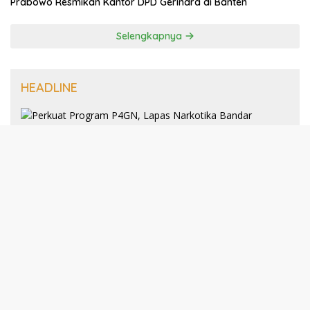
Prabowo Resmikan Kantor DPD Gerindra di Banten
Selengkapnya
HEADLINE
8 Januari 2025
Perkuat Program P4GN, Lapas
Narkotika Bandar Lampung Terima
Audiensi dari BNN Kabupaten Lampung
Selatan
30 Desember 2024
193 Guru PAI Profesional Kota Bandar
Lampung Dikukuhkan Dalam Yudisium
PPG Tahun 2024