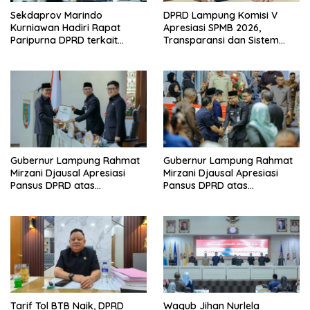
Sekdaprov Marindo
DPRD Lampung Komisi V
Kurniawan Hadiri Rapat
Apresiasi SPMB 2026,
Paripurna DPRD terkait
Transparansi dan Sistem
Perubahan Program
Real Time Dinilai Jadi
Pembentukan Peraturan
Terobosan Dinas pendidikan
Daerah Provinsi Lampung
yang Sukses
Tahun 2026
Gubernur Lampung Rahmat
Gubernur Lampung Rahmat
Mirzani Djausal Apresiasi
Mirzani Djausal Apresiasi
Pansus DPRD atas
Pansus DPRD atas
Pendalaman Substansi LKPJ
Pendalaman Substansi LKPJ
Tahun Anggaran 2025 dalam
Tahun Anggaran 2025 dalam
Rapat Paripurna DPRD
Rapat Paripurna DPRD
Lampung
Lampung
Tarif Tol BTB Naik, DPRD
Wagub Jihan Nurlela