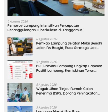
6 Agustus 2026
Pemprov Lampung Intensifkan Percepatan
Penanggulangan Tuberkulosis di Tanggamus
6 Agustus 2026
Pemkab Lampung Selatan Mulai Benahi
Jalan RA Basyid, Ruas Strategis Jati
Agung Segera Dipoles Demi
Keselamatan Pengguna Jalan
5 Agustus 2026
BPS Provinsi Lampung Ungkap Capaian
Positif Lampung: Kemiskinan Turun,
Inflasi Terkendali, Ekonomi Terus
Tumbuh
5 Agustus 2026
Wagub Jihan Tinjau Rumah Calon
Penerima BSPS, Dorong Peningkatan
Kualitas Hunian Warga dan Serap
Aspirasi Masyarakat
5 Agustus 2026
Lampung Masuki Era Baru