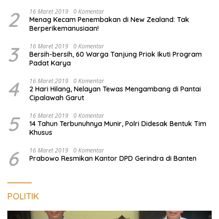
Diamankan
2
16 Maret 2019
0 Komentar
Menag Kecam Penembakan di New Zealand: Tak
Berperikemanusiaan!
3
16 Maret 2019
0 Komentar
Bersih-bersih, 60 Warga Tanjung Priok Ikuti Program
Padat Karya
4
16 Maret 2019
0 Komentar
2 Hari Hilang, Nelayan Tewas Mengambang di Pantai
Cipalawah Garut
5
16 Maret 2019
0 Komentar
14 Tahun Terbunuhnya Munir, Polri Didesak Bentuk Tim
Khusus
6
16 Maret 2019
0 Komentar
Prabowo Resmikan Kantor DPD Gerindra di Banten
POLITIK