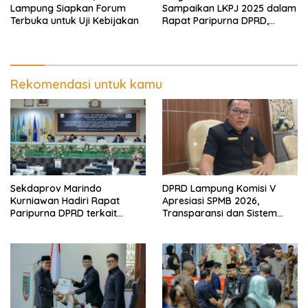
Lampung Siapkan Forum
Sampaikan LKPJ 2025 dalam
Terbuka untuk Uji Kebijakan
Rapat Paripurna DPRD,
Pemprov Lampung Perkuat
Akuntabilitas dan
Keberlanjutan Pembangunan
Rekomendasi untuk kamu
Sekdaprov Marindo
DPRD Lampung Komisi V
Kurniawan Hadiri Rapat
Apresiasi SPMB 2026,
Paripurna DPRD terkait
Transparansi dan Sistem
Perubahan Program
Real Time Dinilai Jadi
Pembentukan Peraturan
Terobosan Dinas pendidikan
Daerah Provinsi Lampung
yang Sukses
Tahun 2026