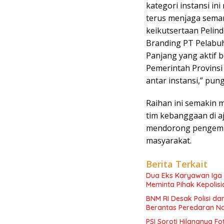
kategori instansi in
terus menjaga seman
keikutsertaan Pelin
Branding PT Pelabuh
Panjang yang aktif 
Pemerintah Provinsi
antar instansi,” pun
Raihan ini semakin 
tim kebanggaan di aj
mendorong pengemba
masyarakat.
Berita Terkait
Dua Eks Karyawan Iga K
Meminta Pihak Kepolisi
BNM RI Desak Polisi d
Berantas Peredaran N
PSI Soroti Hilangnya F