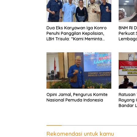
Dua Eks Karyawan Iga Konro
BNM RI D
Penuhi Panggilan Kepolisian,
Perkuat 
LBH Trisula: “Kami Meminta
Lembaga
Pihak Kepolisian Lebih Objektif
Beranta
di Lamp
Opini Jamal, Pengurus Komite
Ratusan
Nasional Pemuda Indonesia
Royong G
Bandar 
Kepasti
Pengeru
Penganc
Pemalsu
Rekomendasi untuk kamu