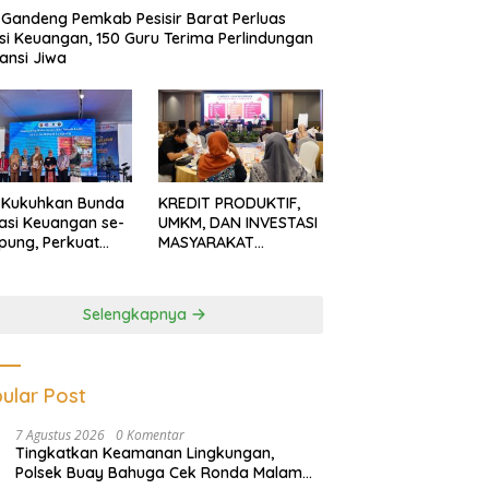
Gandeng Pemkab Pesisir Barat Perluas
usi Keuangan, 150 Guru Terima Perlindungan
ansi Jiwa
 Kukuhkan Bunda
KREDIT PRODUKTIF,
rasi Keuangan se-
UMKM, DAN INVESTASI
ung, Perkuat
MASYARAKAT
asi Masyarakat
LAMPUNG TERUS
n Pinjol dan
MENGUAT
tasi Ilegal
Selengkapnya
ular Post
7 Agustus 2026
0 Komentar
Tingkatkan Keamanan Lingkungan,
Polsek Buay Bahuga Cek Ronda Malam