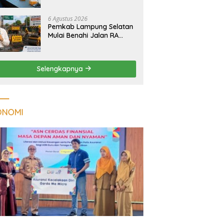
Tuberkulosis di
Tanggamus
6 Agustus 2026
Pemkab Lampung Selatan
Mulai Benahi Jalan RA
Basyid, Ruas Strategis Jati
Agung Segera Dipoles
Demi Keselamatan
Selengkapnya
Pengguna Jalan
ONOMI