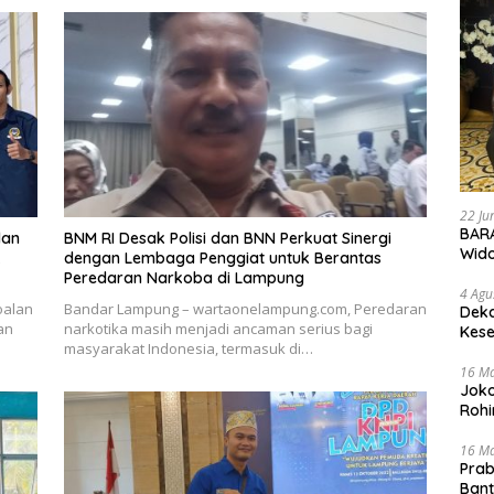
22 Ju
BARA
lan
BNM RI Desak Polisi dan BNN Perkuat Sinergi
Wid
k
dengan Lembaga Penggiat untuk Berantas
Peredaran Narkoba di Lampung
4 Agu
oalan
Bandar Lampung – wartaonelampung.com, Peredaran
Deka
an
narkotika masih menjadi ancaman serius bagi
Kese
masyarakat Indonesia, termasuk di…
16 M
Joko
Rohi
16 M
Prab
Ban