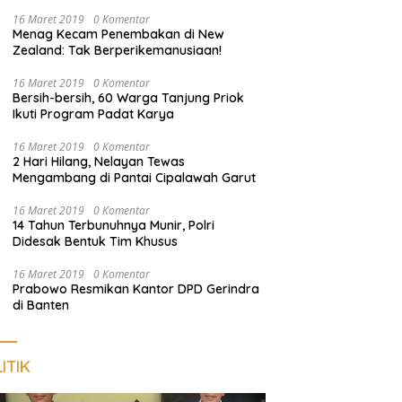
dan Sosialisasi Layanan 110
16 Maret 2019
0 Komentar
Menag Kecam Penembakan di New
Zealand: Tak Berperikemanusiaan!
16 Maret 2019
0 Komentar
Bersih-bersih, 60 Warga Tanjung Priok
Ikuti Program Padat Karya
16 Maret 2019
0 Komentar
2 Hari Hilang, Nelayan Tewas
Mengambang di Pantai Cipalawah Garut
16 Maret 2019
0 Komentar
14 Tahun Terbunuhnya Munir, Polri
Didesak Bentuk Tim Khusus
16 Maret 2019
0 Komentar
Prabowo Resmikan Kantor DPD Gerindra
di Banten
ITIK