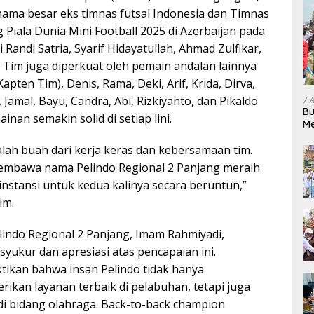
nama besar eks timnas futsal Indonesia dan Timnas
g Piala Dunia Mini Football 2025 di Azerbaijan pada
i Randi Satria, Syarif Hidayatullah, Ahmad Zulfikar,
i. Tim juga diperkuat oleh pemain andalan lainnya
Kapten Tim), Denis, Rama, Deki, Arif, Krida, Dirva,
 Jamal, Bayu, Candra, Abi, Rizkiyanto, dan Pikaldo
7 
Bu
an semakin solid di setiap lini.
Me
Pe
lah buah dari kerja keras dan kebersamaan tim.
embawa nama Pelindo Regional 2 Panjang meraih
 instansi untuk kedua kalinya secara beruntun,”
im.
indo Regional 2 Panjang, Imam Rahmiyadi,
yukur dan apresiasi atas pencapaian ini.
ktikan bahwa insan Pelindo tidak hanya
kan layanan terbaik di pelabuhan, tetapi juga
i bidang olahraga. Back-to-back champion