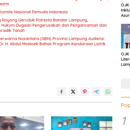
Resmi
OJK 
Inkl
 Komite Nasional Pemuda Indonesia
Asur
 Royong Geruduk Polresta Bandar Lampung,
an Hukum Dugaan Pengerusakan dan Pengancaman dan
radik Tanah
erwarna Nusantara (GBN) Provinsi Lampung Audiensi
Dr. H. Abdul Moeloek Bahas Program Kendaraan Listrik
OJK
Lite
Lamp
Eduk
Lawa
Inves
Pop
1