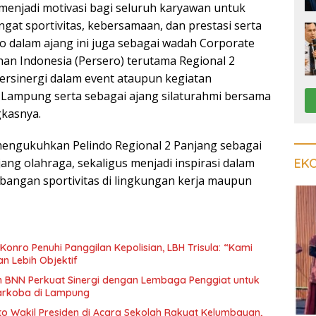
i menjadi motivasi bagi seluruh karyawan untuk
gat sportivitas, kebersamaan, dan prestasi serta
do dalam ajang ini juga sebagai wadah Corporate
an Indonesia (Persero) terutama Regional 2
bersinergi dalam event ataupun kegiatan
 Lampung serta sebagai ajang silaturahmi bersama
gkasnya.
mengukuhkan Pelindo Regional 2 Panjang sebagai
EK
ang olahraga, sekaligus menjadi inspirasi dalam
ngan sportivitas di lingkungan kerja maupun
onro Penuhi Panggilan Kepolisian, LBH Trisula: “Kami
an Lebih Objektif
an BNN Perkuat Sinergi dengan Lembaga Penggiat untuk
arkoba di Lampung
oto Wakil Presiden di Acara Sekolah Rakyat Kelumbayan,