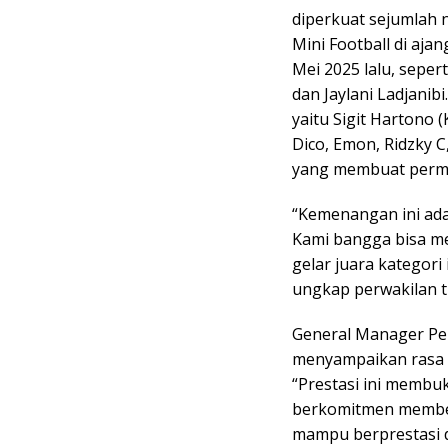
diperkuat sejumlah 
Mini Football di ajan
Mei 2025 lalu, sepert
dan Jaylani Ladjanib
yaitu Sigit Hartono (
Dico, Emon, Ridzky C,
yang membuat permain
“Kemenangan ini ada
Kami bangga bisa m
gelar juara kategori
ungkap perwakilan t
General Manager Pel
menyampaikan rasa s
“Prestasi ini membu
berkomitmen memberi
mampu berprestasi d