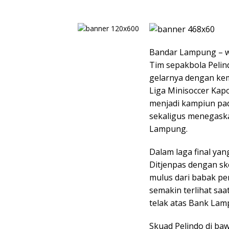
Bandar Lampung – w
Tim sepakbola Peli
gelarnya dengan kem
Liga Minisoccer Kap
menjadi kampiun pad
sekaligus menegaska
Lampung.
Dalam laga final ya
Ditjenpas dengan sk
mulus dari babak pe
semakin terlihat sa
telak atas Bank Lam
Skuad Pelindo di ba