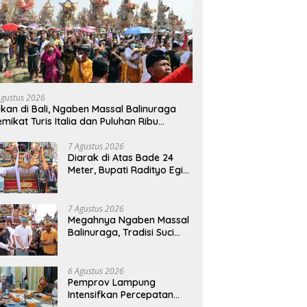
Agustus 2026
kan di Bali, Ngaben Massal Balinuraga
mikat Turis Italia dan Puluhan Ribu
ngunjung
7 Agustus 2026
Diarak di Atas Bade 24
Meter, Bupati Radityo Egi
Bawa Mimpi Besar
Balinuraga Jadi
‘Penglipuran’ Kedua pada
7 Agustus 2026
2027
Megahnya Ngaben Massal
Balinuraga, Tradisi Suci
Terbesar di Indonesia
yang Menghidupkan Desa
dan Merekatkan Ikatan
6 Agustus 2026
Keluarga
Pemprov Lampung
Intensifkan Percepatan
Penanggulangan