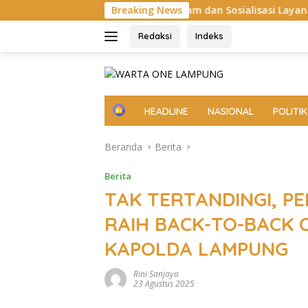
Langsung
k Ronda Malam dan Sosialisasi Layanan 110
Breaking News
Aksi Sosi
ke
konten
Redaksi
Indeks
H
HEADLINE
NASIONAL
POLITIK
o
m
Beranda
Berita
e
Berita
TAK TERTANDINGI, P
RAIH BACK-TO-BACK 
KAPOLDA LAMPUNG
Rini Sanjaya
23 Agustus 2025