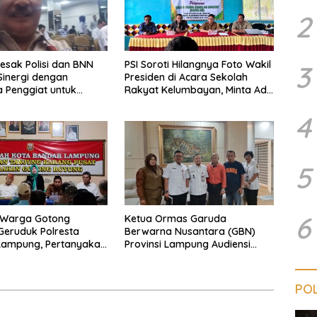
2
esak Polisi dan BNN
PSI Soroti Hilangnya Foto Wakil
3
Sinergi dengan
Presiden di Acara Sekolah
 Penggiat untuk
Rakyat Kelumbayan, Minta Ada
s Peredaran Narkoba
Penjelasan Resmi
ung
4
5
6
 Warga Gotong
Ketua Ormas Garuda
eruduk Polresta
Berwarna Nusantara (GBN)
Lampung, Pertanyakan
Provinsi Lampung Audiensi
an Hukum Dugaan
dengan Direktur RSUD Dr. H.
sakan dan
Abdul Moeloek Bahas Program
aman dan Dugaan
Kendaraan Listrik
POL
an Sporadik Tanah