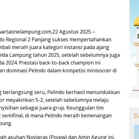
artaonelampung.com,22 Agustus 2025 –
ndo Regional 2 Panjang sukses mempertahankan
bali meraih juara kategori instansi pada ajang
olda Lampung tahun 2025, setelah sebelumnya juga
a 2024. Prestasi back-to-back champion ini
n dominasi Pelindo dalam kompetisi minisoccer di
ng berlangsung seru, Pelindo berhasil menundukkan
or meyakinkan 5-2, setelah sebelumnya melaju
nyisihan sebagai juara grup. Keunggulan tim
D
at semifinal, di mana Pelindo meraih kemenangan
pung.
wah asuhan Novipras (Pocew) dan Amin Agung ini,