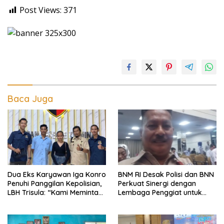
Post Views:
371
Baca Juga
Dua Eks Karyawan Iga Konro
BNM RI Desak Polisi dan BNN
Penuhi Panggilan Kepolisian,
Perkuat Sinergi dengan
LBH Trisula: “Kami Meminta
Lembaga Penggiat untuk
Pihak Kepolisian Lebih
Berantas Peredaran
Objektif
Narkoba di Lampung