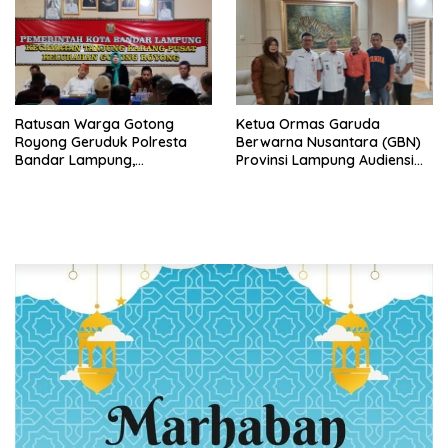
Ratusan Warga Gotong
Ketua Ormas Garuda
Royong Geruduk Polresta
Berwarna Nusantara (GBN)
Bandar Lampung,
Provinsi Lampung Audiensi
Pertanyakan Kepastian
dengan Direktur RSUD Dr. H.
Hukum Dugaan
Abdul Moeloek Bahas
Pengerusakan dan
Program Kendaraan Listrik
Pengancaman dan Dugaan
Pemalsuan Sporadik Tanah