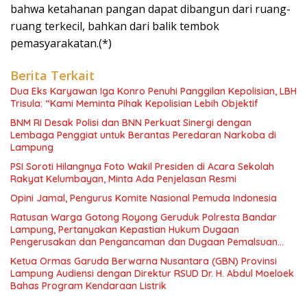
bahwa ketahanan pangan dapat dibangun dari ruang-
ruang terkecil, bahkan dari balik tembok
pemasyarakatan.(*)
Berita Terkait
Dua Eks Karyawan Iga Konro Penuhi Panggilan Kepolisian, LBH
Trisula: “Kami Meminta Pihak Kepolisian Lebih Objektif
BNM RI Desak Polisi dan BNN Perkuat Sinergi dengan
Lembaga Penggiat untuk Berantas Peredaran Narkoba di
Lampung
PSI Soroti Hilangnya Foto Wakil Presiden di Acara Sekolah
Rakyat Kelumbayan, Minta Ada Penjelasan Resmi
Opini Jamal, Pengurus Komite Nasional Pemuda Indonesia
Ratusan Warga Gotong Royong Geruduk Polresta Bandar
Lampung, Pertanyakan Kepastian Hukum Dugaan
Pengerusakan dan Pengancaman dan Dugaan Pemalsuan
Sporadik Tanah
Ketua Ormas Garuda Berwarna Nusantara (GBN) Provinsi
Lampung Audiensi dengan Direktur RSUD Dr. H. Abdul Moeloek
Bahas Program Kendaraan Listrik