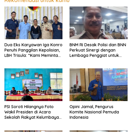
Rekomendasi untuk kamu
Dua Eks Karyawan Iga Konro
BNM RI Desak Polisi dan BNN
Penuhi Panggilan Kepolisian,
Perkuat Sinergi dengan
LBH Trisula: “Kami Meminta
Lembaga Penggiat untuk
Pihak Kepolisian Lebih
Berantas Peredaran
Objektif
Narkoba di Lampung
PSI Soroti Hilangnya Foto
Opini Jamal, Pengurus
Wakil Presiden di Acara
Komite Nasional Pemuda
Sekolah Rakyat Kelumbayan,
Indonesia
Minta Ada Penjelasan Resmi