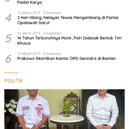
Padat Karya
4
16 Maret 2019
0 Komentar
2 Hari Hilang, Nelayan Tewas Mengambang di Pantai
Cipalawah Garut
5
16 Maret 2019
0 Komentar
14 Tahun Terbunuhnya Munir, Polri Didesak Bentuk Tim
Khusus
6
16 Maret 2019
0 Komentar
Prabowo Resmikan Kantor DPD Gerindra di Banten
POLITIK