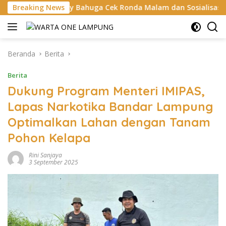
Langsung
ay Bahuga Cek Ronda Malam dan Sosialisasi Layanan 110
Breaking News
ke
konten
Beranda
Berita
Berita
Dukung Program Menteri IMIPAS,
Lapas Narkotika Bandar Lampung
Optimalkan Lahan dengan Tanam
Pohon Kelapa
Rini Sanjaya
3 September 2025