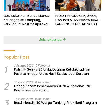
OJK Kukuhkan Bunda Literasi
KREDIT PRODUKTIF, UMKM,
Keuangan se-Lampung,
DAN INVESTASI MASYARAKAT
Perkuat Edukasi Masyarakat
LAMPUNG TERUS MENGUAT
Lawan Pinjol dan Investasi
Ilegal
Selengkapnya
Popular Post
1
8 Agustus 2026
0 Komentar
Polemik Seleksi S3 Unila, Dugaan Ketidakhadiran
Peserta hingga Akses Hasil Seleksi Jadi Sorotan
2
16 Maret 2019
0 Komentar
Menag Kecam Penembakan di New Zealand: Tak
Berperikemanusiaan!
3
16 Maret 2019
0 Komentar
Bersih-bersih, 60 Warga Tanjung Priok Ikuti Program