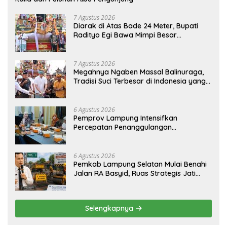
7 Agustus 2026
Diarak di Atas Bade 24 Meter, Bupati
Radityo Egi Bawa Mimpi Besar
Balinuraga Jadi ‘Penglipuran’ Kedua
pada 2027
7 Agustus 2026
Megahnya Ngaben Massal Balinuraga,
Tradisi Suci Terbesar di Indonesia yang
Menghidupkan Desa dan Merekatkan
Ikatan Keluarga
6 Agustus 2026
Pemprov Lampung Intensifkan
Percepatan Penanggulangan
Tuberkulosis di Tanggamus
6 Agustus 2026
Pemkab Lampung Selatan Mulai Benahi
Jalan RA Basyid, Ruas Strategis Jati
Agung Segera Dipoles Demi
Keselamatan Pengguna Jalan
Selengkapnya