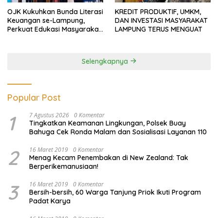
OJK Kukuhkan Bunda Literasi
KREDIT PRODUKTIF, UMKM,
Keuangan se-Lampung,
DAN INVESTASI MASYARAKAT
Perkuat Edukasi Masyarakat
LAMPUNG TERUS MENGUAT
Lawan Pinjol dan Investasi
Ilegal
Selengkapnya
Popular Post
1
7 Agustus 2026
0 Komentar
Tingkatkan Keamanan Lingkungan, Polsek Buay
Bahuga Cek Ronda Malam dan Sosialisasi Layanan 110
2
16 Maret 2019
0 Komentar
Menag Kecam Penembakan di New Zealand: Tak
Berperikemanusiaan!
3
16 Maret 2019
0 Komentar
Bersih-bersih, 60 Warga Tanjung Priok Ikuti Program
Padat Karya