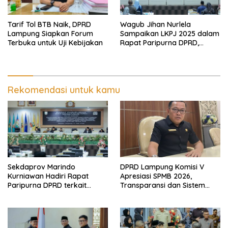
Tarif Tol BTB Naik, DPRD
Wagub Jihan Nurlela
Lampung Siapkan Forum
Sampaikan LKPJ 2025 dalam
Terbuka untuk Uji Kebijakan
Rapat Paripurna DPRD,
Pemprov Lampung Perkuat
Akuntabilitas dan
Keberlanjutan Pembangunan
Rekomendasi untuk kamu
Sekdaprov Marindo
DPRD Lampung Komisi V
Kurniawan Hadiri Rapat
Apresiasi SPMB 2026,
Paripurna DPRD terkait
Transparansi dan Sistem
Perubahan Program
Real Time Dinilai Jadi
Pembentukan Peraturan
Terobosan Dinas pendidikan
Daerah Provinsi Lampung
yang Sukses
Tahun 2026