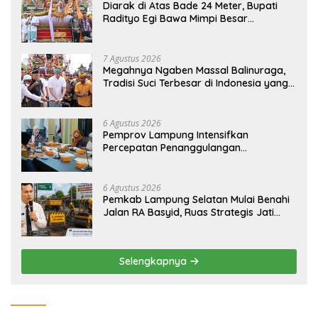
Diarak di Atas Bade 24 Meter, Bupati
Radityo Egi Bawa Mimpi Besar
Balinuraga Jadi ‘Penglipuran’ Kedua
pada 2027
7 Agustus 2026
Megahnya Ngaben Massal Balinuraga,
Tradisi Suci Terbesar di Indonesia yang
Menghidupkan Desa dan Merekatkan
Ikatan Keluarga
6 Agustus 2026
Pemprov Lampung Intensifkan
Percepatan Penanggulangan
Tuberkulosis di Tanggamus
6 Agustus 2026
Pemkab Lampung Selatan Mulai Benahi
Jalan RA Basyid, Ruas Strategis Jati
Agung Segera Dipoles Demi
Keselamatan Pengguna Jalan
Selengkapnya