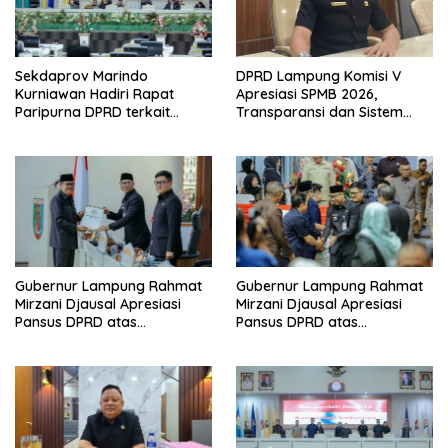
Sekdaprov Marindo
DPRD Lampung Komisi V
Kurniawan Hadiri Rapat
Apresiasi SPMB 2026,
Paripurna DPRD terkait
Transparansi dan Sistem
Perubahan Program
Real Time Dinilai Jadi
Pembentukan Peraturan
Terobosan Dinas pendidikan
Daerah Provinsi Lampung
yang Sukses
Tahun 2026
Gubernur Lampung Rahmat
Gubernur Lampung Rahmat
Mirzani Djausal Apresiasi
Mirzani Djausal Apresiasi
Pansus DPRD atas
Pansus DPRD atas
Pendalaman Substansi LKPJ
Pendalaman Substansi LKPJ
Tahun Anggaran 2025 dalam
Tahun Anggaran 2025 dalam
Rapat Paripurna DPRD
Rapat Paripurna DPRD
Lampung
Lampung