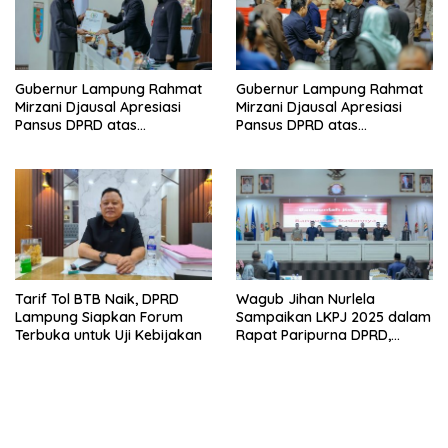
Gubernur Lampung Rahmat
Gubernur Lampung Rahmat
Mirzani Djausal Apresiasi
Mirzani Djausal Apresiasi
Pansus DPRD atas
Pansus DPRD atas
Pendalaman Substansi LKPJ
Pendalaman Substansi LKPJ
Tahun Anggaran 2025 dalam
Tahun Anggaran 2025 dalam
Rapat Paripurna DPRD
Rapat Paripurna DPRD
Lampung
Lampung
Tarif Tol BTB Naik, DPRD
Wagub Jihan Nurlela
Lampung Siapkan Forum
Sampaikan LKPJ 2025 dalam
Terbuka untuk Uji Kebijakan
Rapat Paripurna DPRD,
Pemprov Lampung Perkuat
Akuntabilitas dan
Keberlanjutan Pembangunan