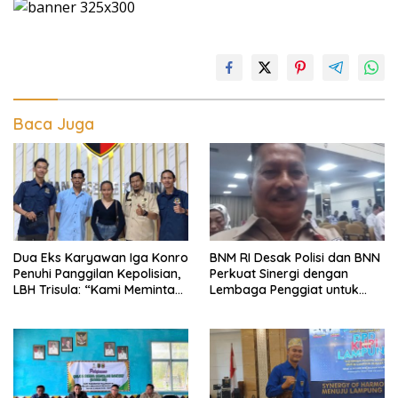
Baca Juga
Dua Eks Karyawan Iga Konro
BNM RI Desak Polisi dan BNN
Penuhi Panggilan Kepolisian,
Perkuat Sinergi dengan
LBH Trisula: “Kami Meminta
Lembaga Penggiat untuk
Pihak Kepolisian Lebih
Berantas Peredaran
Objektif
Narkoba di Lampung