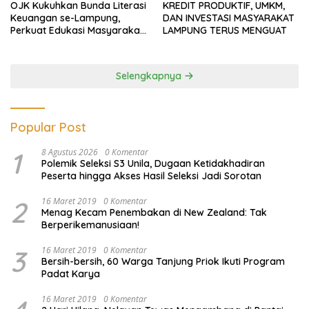
OJK Kukuhkan Bunda Literasi
KREDIT PRODUKTIF, UMKM,
Keuangan se-Lampung,
DAN INVESTASI MASYARAKAT
Perkuat Edukasi Masyarakat
LAMPUNG TERUS MENGUAT
Lawan Pinjol dan Investasi
Ilegal
Selengkapnya
Popular Post
1
8 Agustus 2026
0 Komentar
Polemik Seleksi S3 Unila, Dugaan Ketidakhadiran
Peserta hingga Akses Hasil Seleksi Jadi Sorotan
2
16 Maret 2019
0 Komentar
Menag Kecam Penembakan di New Zealand: Tak
Berperikemanusiaan!
3
16 Maret 2019
0 Komentar
Bersih-bersih, 60 Warga Tanjung Priok Ikuti Program
Padat Karya
16 Maret 2019
0 Komentar