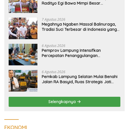
Radityo Egi Bawa Mimpi Besar
Balinuraga Jadi ‘Penglipuran’ Kedua
pada 2027
7 Agustus 2026
Megahnya Ngaben Massal Balinuraga,
Tradisi Suci Terbesar di Indonesia yang
Menghidupkan Desa dan Merekatkan
Ikatan Keluarga
6 Agustus 2026
Pemprov Lampung Intensifkan
Percepatan Penanggulangan
Tuberkulosis di Tanggamus
6 Agustus 2026
Pemkab Lampung Selatan Mulai Benahi
Jalan RA Basyid, Ruas Strategis Jati
Agung Segera Dipoles Demi
Keselamatan Pengguna Jalan
Selengkapnya
EKONOMI