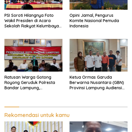
PSI Soroti Hilangnya Foto
Opini Jamal, Pengurus
Wakil Presiden di Acara
Komite Nasional Pemuda
Sekolah Rakyat Kelumbayan,
Indonesia
Minta Ada Penjelasan Resmi
Ratusan Warga Gotong
Ketua Ormas Garuda
Royong Geruduk Polresta
Berwarna Nusantara (GBN)
Bandar Lampung,
Provinsi Lampung Audiensi
Pertanyakan Kepastian
dengan Direktur RSUD Dr. H.
Hukum Dugaan
Abdul Moeloek Bahas
Pengerusakan dan
Program Kendaraan Listrik
Pengancaman dan Dugaan
Pemalsuan Sporadik Tanah
Rekomendasi untuk kamu