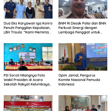
Dua Eks Karyawan Iga Konro
BNM RI Desak Polisi dan BNN
Penuhi Panggilan Kepolisian,
Perkuat Sinergi dengan
LBH Trisula: “Kami Meminta
Lembaga Penggiat untuk
Pihak Kepolisian Lebih
Berantas Peredaran
Objektif
Narkoba di Lampung
PSI Soroti Hilangnya Foto
Opini Jamal, Pengurus
Wakil Presiden di Acara
Komite Nasional Pemuda
Sekolah Rakyat Kelumbayan,
Indonesia
Minta Ada Penjelasan Resmi