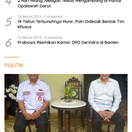
4
2 Hari Hilang, Nelayan Tewas Mengambang di Pantai
Cipalawah Garut
5
16 Maret 2019
0 Komentar
14 Tahun Terbunuhnya Munir, Polri Didesak Bentuk Tim
Khusus
6
16 Maret 2019
0 Komentar
Prabowo Resmikan Kantor DPD Gerindra di Banten
POLITIK