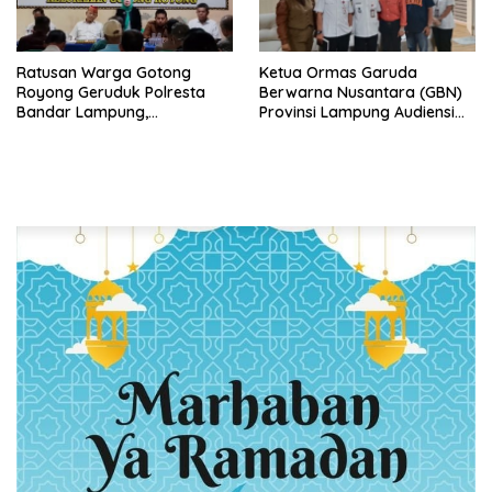
Ratusan Warga Gotong
Ketua Ormas Garuda
Royong Geruduk Polresta
Berwarna Nusantara (GBN)
Bandar Lampung,
Provinsi Lampung Audiensi
Pertanyakan Kepastian
dengan Direktur RSUD Dr. H.
Hukum Dugaan
Abdul Moeloek Bahas
Pengerusakan dan
Program Kendaraan Listrik
Pengancaman dan Dugaan
Pemalsuan Sporadik Tanah