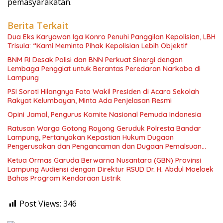
pemasyarakatan.
Berita Terkait
Dua Eks Karyawan Iga Konro Penuhi Panggilan Kepolisian, LBH
Trisula: “Kami Meminta Pihak Kepolisian Lebih Objektif
BNM RI Desak Polisi dan BNN Perkuat Sinergi dengan
Lembaga Penggiat untuk Berantas Peredaran Narkoba di
Lampung
PSI Soroti Hilangnya Foto Wakil Presiden di Acara Sekolah
Rakyat Kelumbayan, Minta Ada Penjelasan Resmi
Opini Jamal, Pengurus Komite Nasional Pemuda Indonesia
Ratusan Warga Gotong Royong Geruduk Polresta Bandar
Lampung, Pertanyakan Kepastian Hukum Dugaan
Pengerusakan dan Pengancaman dan Dugaan Pemalsuan
Sporadik Tanah
Ketua Ormas Garuda Berwarna Nusantara (GBN) Provinsi
Lampung Audiensi dengan Direktur RSUD Dr. H. Abdul Moeloek
Bahas Program Kendaraan Listrik
Post Views:
346