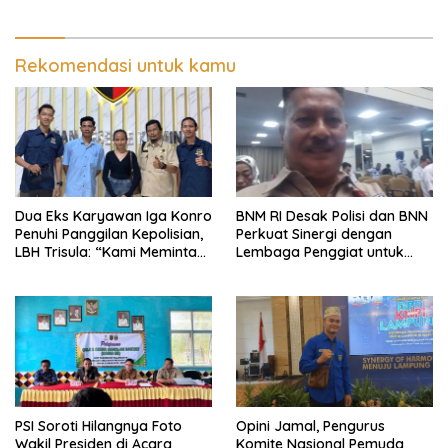
Hukum Dugaan
Abdul Moeloek Bahas
Pengerusakan dan
Program Kendaraan Listrik
Pengancaman dan Dugaan
Pemalsuan Sporadik Tanah
Rekomendasi untuk kamu
Dua Eks Karyawan Iga Konro
BNM RI Desak Polisi dan BNN
Penuhi Panggilan Kepolisian,
Perkuat Sinergi dengan
LBH Trisula: “Kami Meminta
Lembaga Penggiat untuk
Pihak Kepolisian Lebih
Berantas Peredaran
Objektif
Narkoba di Lampung
PSI Soroti Hilangnya Foto
Opini Jamal, Pengurus
Wakil Presiden di Acara
Komite Nasional Pemuda