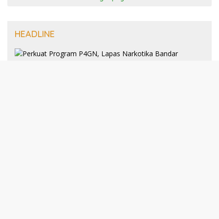
HEADLINE
8 Januari 2025
Perkuat Program P4GN, Lapas
Narkotika Bandar Lampung Terima
Audiensi dari BNN Kabupaten Lampung
Selatan
30 Desember 2024
193 Guru PAI Profesional Kota Bandar
Lampung Dikukuhkan Dalam Yudisium
PPG Tahun 2024
21 Desember 2024
Talkshow Kewirausahaan: JNE dan Para
Praktisi Buka Rahasia Sukses Bisnis di