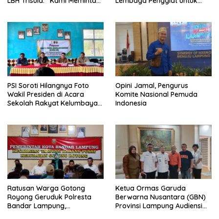
LBH Trisula: “Kami Meminta
Lembaga Penggiat untuk
Pihak Kepolisian Lebih
Berantas Peredaran
Objektif
Narkoba di Lampung
PSI Soroti Hilangnya Foto
Opini Jamal, Pengurus
Wakil Presiden di Acara
Komite Nasional Pemuda
Sekolah Rakyat Kelumbayan,
Indonesia
Minta Ada Penjelasan Resmi
Ratusan Warga Gotong
Ketua Ormas Garuda
Royong Geruduk Polresta
Berwarna Nusantara (GBN)
Bandar Lampung,
Provinsi Lampung Audiensi
Pertanyakan Kepastian
dengan Direktur RSUD Dr. H.