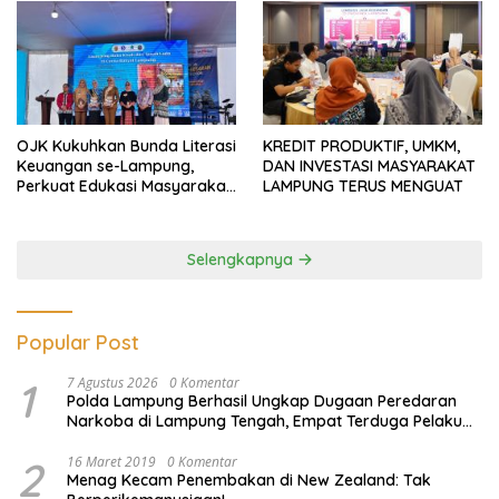
OJK Kukuhkan Bunda Literasi
KREDIT PRODUKTIF, UMKM,
Keuangan se-Lampung,
DAN INVESTASI MASYARAKAT
Perkuat Edukasi Masyarakat
LAMPUNG TERUS MENGUAT
Lawan Pinjol dan Investasi
Ilegal
Selengkapnya
Popular Post
1
7 Agustus 2026
0 Komentar
Polda Lampung Berhasil Ungkap Dugaan Peredaran
Narkoba di Lampung Tengah, Empat Terduga Pelaku
Diamankan
2
16 Maret 2019
0 Komentar
Menag Kecam Penembakan di New Zealand: Tak