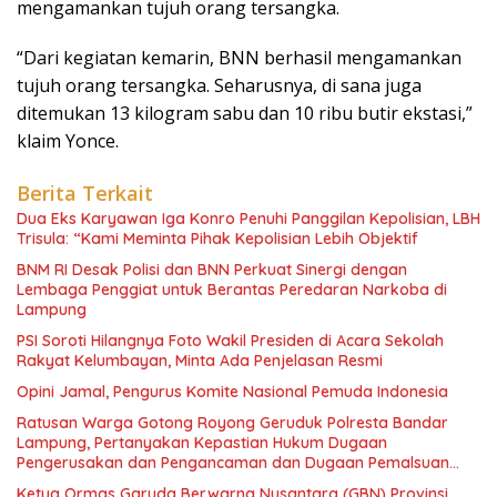
mengamankan tujuh orang tersangka.
“Dari kegiatan kemarin, BNN berhasil mengamankan
tujuh orang tersangka. Seharusnya, di sana juga
ditemukan 13 kilogram sabu dan 10 ribu butir ekstasi,”
klaim Yonce.
Berita Terkait
Dua Eks Karyawan Iga Konro Penuhi Panggilan Kepolisian, LBH
Trisula: “Kami Meminta Pihak Kepolisian Lebih Objektif
BNM RI Desak Polisi dan BNN Perkuat Sinergi dengan
Lembaga Penggiat untuk Berantas Peredaran Narkoba di
Lampung
PSI Soroti Hilangnya Foto Wakil Presiden di Acara Sekolah
Rakyat Kelumbayan, Minta Ada Penjelasan Resmi
Opini Jamal, Pengurus Komite Nasional Pemuda Indonesia
Ratusan Warga Gotong Royong Geruduk Polresta Bandar
Lampung, Pertanyakan Kepastian Hukum Dugaan
Pengerusakan dan Pengancaman dan Dugaan Pemalsuan
Sporadik Tanah
Ketua Ormas Garuda Berwarna Nusantara (GBN) Provinsi