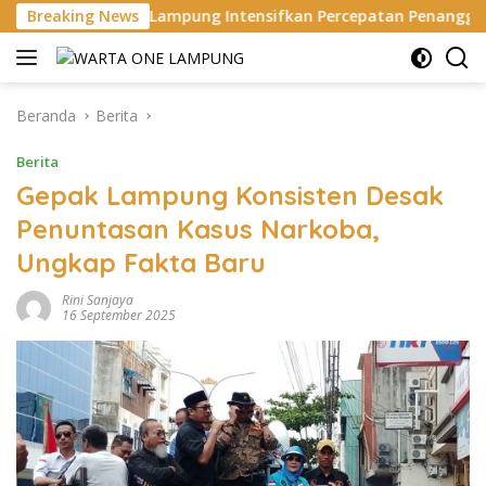
Langsung
ampung Intensifkan Percepatan Penanggulangan Tuberkulosis
Breaking News
ke
konten
Beranda
Berita
Berita
Gepak Lampung Konsisten Desak
Penuntasan Kasus Narkoba,
Ungkap Fakta Baru
Rini Sanjaya
16 September 2025