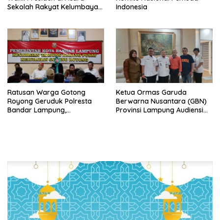
Sekolah Rakyat Kelumbayan,
Indonesia
Minta Ada Penjelasan Resmi
Ratusan Warga Gotong
Ketua Ormas Garuda
Royong Geruduk Polresta
Berwarna Nusantara (GBN)
Bandar Lampung,
Provinsi Lampung Audiensi
Pertanyakan Kepastian
dengan Direktur RSUD Dr. H.
Hukum Dugaan
Abdul Moeloek Bahas
Pengerusakan dan
Program Kendaraan Listrik
Pengancaman dan Dugaan
Pemalsuan Sporadik Tanah