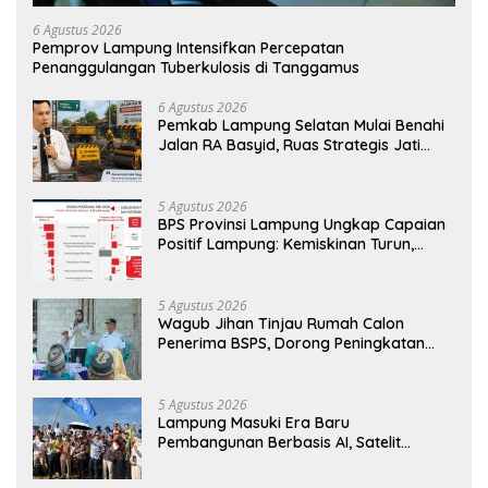
6 Agustus 2026
Pemprov Lampung Intensifkan Percepatan
Penanggulangan Tuberkulosis di Tanggamus
6 Agustus 2026
Pemkab Lampung Selatan Mulai Benahi
Jalan RA Basyid, Ruas Strategis Jati
Agung Segera Dipoles Demi
Keselamatan Pengguna Jalan
5 Agustus 2026
BPS Provinsi Lampung Ungkap Capaian
Positif Lampung: Kemiskinan Turun,
Inflasi Terkendali, Ekonomi Terus
Tumbuh
5 Agustus 2026
Wagub Jihan Tinjau Rumah Calon
Penerima BSPS, Dorong Peningkatan
Kualitas Hunian Warga dan Serap
Aspirasi Masyarakat
5 Agustus 2026
Lampung Masuki Era Baru
Pembangunan Berbasis AI, Satelit
Hiperspektral Lampung-1 Resmi
Mengorbit