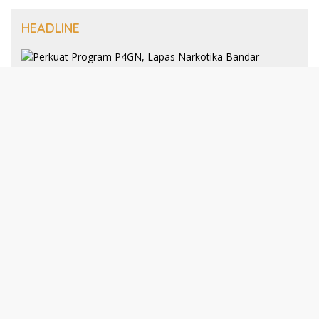
HEADLINE
8 Januari 2025
Perkuat Program P4GN, Lapas
Narkotika Bandar Lampung Terima
Audiensi dari BNN Kabupaten Lampung
Selatan
30 Desember 2024
193 Guru PAI Profesional Kota Bandar
Lampung Dikukuhkan Dalam Yudisium
PPG Tahun 2024
21 Desember 2024
Talkshow Kewirausahaan: JNE dan Para
Praktisi Buka Rahasia Sukses Bisnis di
Darmajaya