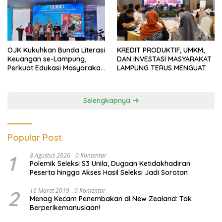
OJK Kukuhkan Bunda Literasi
KREDIT PRODUKTIF, UMKM,
Keuangan se-Lampung,
DAN INVESTASI MASYARAKAT
Perkuat Edukasi Masyarakat
LAMPUNG TERUS MENGUAT
Lawan Pinjol dan Investasi
Ilegal
Selengkapnya
Popular Post
1
8 Agustus 2026
0 Komentar
Polemik Seleksi S3 Unila, Dugaan Ketidakhadiran
Peserta hingga Akses Hasil Seleksi Jadi Sorotan
2
16 Maret 2019
0 Komentar
Menag Kecam Penembakan di New Zealand: Tak
Berperikemanusiaan!