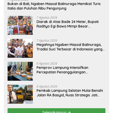
Bukan di Bali, Ngaben Massal Balinuraga Memikat Turis
Italia dan Puluhan Ribu Pengunjung
7 Agustus 2026
Diarak di Atas Bade 24 Meter, Bupati
Radityo Egi Bawa Mimpi Besar
Balinuraga Jadi ‘Penglipuran’ Kedua
pada 2027
7 Agustus 2026
Megahnya Ngaben Massal Balinuraga,
Tradisi Suci Terbesar di Indonesia yang
Menghidupkan Desa dan Merekatkan
Ikatan Keluarga
6 Agustus 2026
Pemprov Lampung Intensifkan
Percepatan Penanggulangan
Tuberkulosis di Tanggamus
6 Agustus 2026
Pemkab Lampung Selatan Mulai Benahi
Jalan RA Basyid, Ruas Strategis Jati
Agung Segera Dipoles Demi
Keselamatan Pengguna Jalan
Selengkapnya