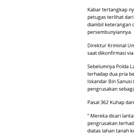
Kabar tertangkap ny
petugas terlihat da
diambil keterangan o
persembunyiannya.
Direktur Kriminal 
saat dikonfirmasi v
Sebelumnya Polda L
terhadap dua pria b
Iskandar Bin Sanusi 
pengrusakan sebag
Pasal 362 Kuhap da
“ Mereka dicari lan
pengrusakan terhada
diatas lahan tanah 