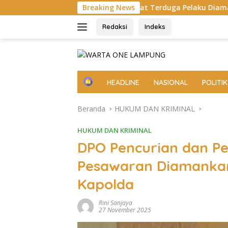
Langsung
ah, Empat Terduga Pelaku Diamankan
Breaking News
Pemprov Lampun
ke
konten
Redaksi
Indeks
H
HEADLINE
NASIONAL
POLITIK
o
m
Beranda
HUKUM DAN KRIMINAL
e
HUKUM DAN KRIMINAL
DPO Pencurian dan P
Pesawaran Diamankan 
Kapolda
Rini Sanjaya
27 November 2025