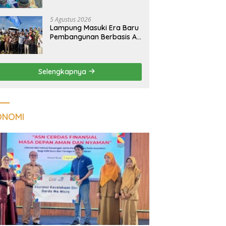
Kualitas Hunian Warga
dan Serap Aspirasi
5 Agustus 2026
Masyarakat
Lampung Masuki Era Baru
Pembangunan Berbasis AI,
Satelit Hiperspektral
Lampung-1 Resmi
Mengorbit
Selengkapnya
ONOMI