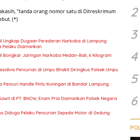
2
akasih, ”tanda orang nomor satu di Ditreskrimum
but. (*)
3
il Ungkap Dugaan Peredaran Narkoba di Lampung
a Pelaku Diamankan
4
l Bongkar Jaringan Narkoba Medan–Bali, 6 Kilogram
esidivis Pencurian di Umpu Bhakti Diringkus Polsek Umpu
5
a Pencuri Handle Pintu Kuningan di Bandar Lampung
6
Sawit di PT. BNCW, Enam Pria Diamankan Polsek Negara
us Diduga Pelaku Pencurian Sepeda Motor di Gedung
POL