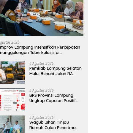
Agustus 2026
mprov Lampung Intensifkan Percepatan
nanggulangan Tuberkulosis di
anggamus
6 Agustus 2026
Pemkab Lampung Selatan
Mulai Benahi Jalan RA
Basyid, Ruas Strategis Jati
Agung Segera Dipoles
Demi Keselamatan
5 Agustus 2026
Pengguna Jalan
BPS Provinsi Lampung
Ungkap Capaian Positif
Lampung: Kemiskinan
Turun, Inflasi Terkendali,
Ekonomi Terus Tumbuh
5 Agustus 2026
Wagub Jihan Tinjau
Rumah Calon Penerima
BSPS, Dorong Peningkatan