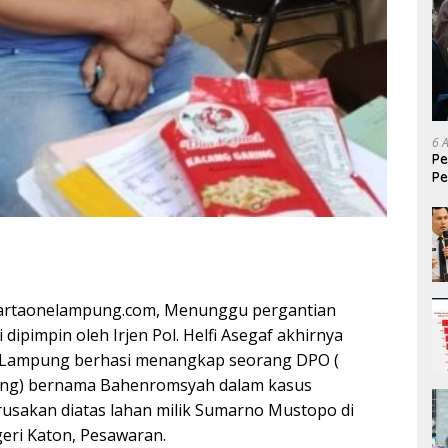
6 
Pe
Pe
T
artaonelampung.com, Menunggu pergantian
 dipimpin oleh Irjen Pol. Helfi Asegaf akhirnya
 Lampung berhasi menangkap seorang DPO (
rang) bernama Bahenromsyah dalam kasus
usakan diatas lahan milik Sumarno Mustopo di
eri Katon, Pesawaran.