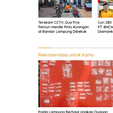
Terekam CCTV, Dua Pria
Curi 280
Pencuri Handle Pintu Kuningan
PT. BNCW
di Bandar Lampung Dibekuk
Diamank
Batin
Rekomendasi untuk kamu
Polda Lampung Berhasil Ungkap Dugaan