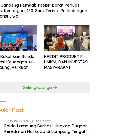
Gandeng Pemkab Pesisir Barat Perluas
usi Keuangan, 150 Guru Terima Perlindungan
ansi Jiwa
 Kukuhkan Bunda
KREDIT PRODUKTIF,
rasi Keuangan se-
UMKM, DAN INVESTASI
ung, Perkuat
MASYARAKAT
asi Masyarakat
LAMPUNG TERUS
n Pinjol dan
MENGUAT
tasi Ilegal
Selengkapnya
ular Post
7 Agustus 2026
0 Komentar
Polda Lampung Berhasil Ungkap Dugaan
Peredaran Narkoba di Lampung Tengah,