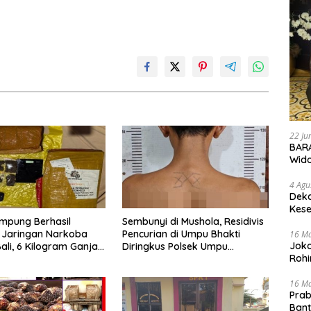
22 Ju
BARA
Wid
4 Agu
Deka
Kese
mpung Berhasil
Sembunyi di Mushola, Residivis
 Jaringan Narkoba
Pencurian di Umpu Bhakti
16 M
Joko
li, 6 Kilogram Ganja
Diringkus Polsek Umpu
Rohi
kan
Semenguk
16 M
Prab
Ban