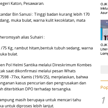
Negeri Katon, Pesawaran.
OJK 
Inkl
Asur
Iskandar Bin Sanusi : Tinggi badan kurang lebih 170
dang, muka bulat, warna kulit kecoklatan, mata
Baheromsyah alias Suhairi :
OJK
 /75 Kg, rambut hitam,bentuk tubuh sedang, warna
Lite
uka bulat.
Lamp
Eduk
Lawa
en Pol Helmi Santika melalui Direskrimum Kombes
Inves
tak saat dikonfirmasi melalui pesan Whats
 7598 -77xx, Kamis (19/6/25), menjelaskan, bahwa
nganan kasus pencurian dan pengrusakan dan
Pop
elah diterbitkan DPO terhadap tersangka.
1
 Lampung masih berupaya untuk mencari tahu
 untuk diproses lebih lanjut.