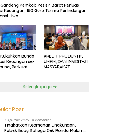
Gandeng Pemkab Pesisir Barat Perluas
usi Keuangan, 150 Guru Terima Perlindungan
ansi Jiwa
 Kukuhkan Bunda
KREDIT PRODUKTIF,
rasi Keuangan se-
UMKM, DAN INVESTASI
ung, Perkuat
MASYARAKAT
asi Masyarakat
LAMPUNG TERUS
n Pinjol dan
MENGUAT
tasi Ilegal
Selengkapnya
ular Post
7 Agustus 2026
0 Komentar
Tingkatkan Keamanan Lingkungan,
Polsek Buay Bahuga Cek Ronda Malam