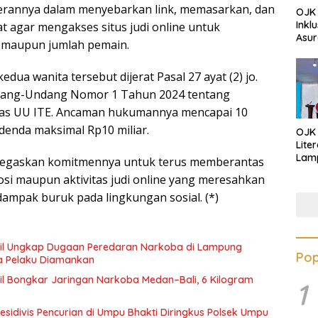
rannya dalam menyebarkan link, memasarkan, dan
OJK 
Inkl
 agar mengakses situs judi online untuk
Asur
k maupun jumlah pemain.
dua wanita tersebut dijerat Pasal 27 ayat (2) jo.
Undang-Undang Nomor 1 Tahun 2024 tentang
as UU ITE. Ancaman hukumannya mencapai 10
denda maksimal Rp10 miliar.
OJK
Lite
Lamp
egaskan komitmennya untuk terus memberantas
Eduk
si maupun aktivitas judi online yang meresahkan
Lawa
Inves
ampak buruk pada lingkungan sosial. (*)
il Ungkap Dugaan Peredaran Narkoba di Lampung
Pop
a Pelaku Diamankan
l Bongkar Jaringan Narkoba Medan–Bali, 6 Kilogram
1
esidivis Pencurian di Umpu Bhakti Diringkus Polsek Umpu