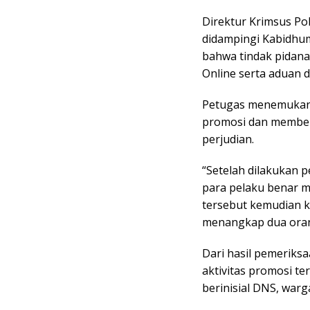
Direktur Krimsus P
didampingi Kabidhum
bahwa tindak pidana 
Online serta aduan d
Petugas menemukan
promosi dan member
perjudian.
“Setelah dilakukan 
para pelaku benar m
tersebut kemudian ka
menangkap dua orang
Dari hasil pemeriks
aktivitas promosi te
berinisial DNS, war