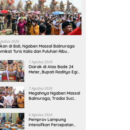
Agustus 2026
kan di Bali, Ngaben Massal Balinuraga
mikat Turis Italia dan Puluhan Ribu
ngunjung
7 Agustus 2026
Diarak di Atas Bade 24
Meter, Bupati Radityo Egi
Bawa Mimpi Besar
Balinuraga Jadi
‘Penglipuran’ Kedua pada
7 Agustus 2026
2027
Megahnya Ngaben Massal
Balinuraga, Tradisi Suci
Terbesar di Indonesia
yang Menghidupkan Desa
dan Merekatkan Ikatan
6 Agustus 2026
Keluarga
Pemprov Lampung
Intensifkan Percepatan
Penanggulangan