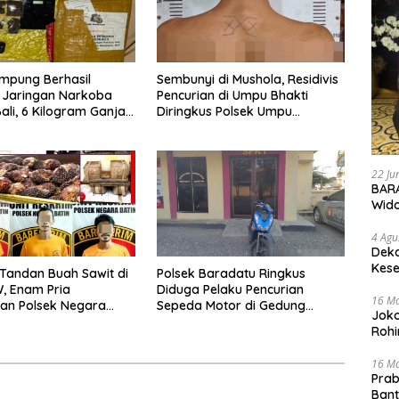
mpung Berhasil
Sembunyi di Mushola, Residivis
 Jaringan Narkoba
Pencurian di Umpu Bhakti
li, 6 Kilogram Ganja
Diringkus Polsek Umpu
kan
Semenguk
22 Ju
BARA
Wid
4 Agu
Deka
Kese
 Tandan Buah Sawit di
Polsek Baradatu Ringkus
, Enam Pria
Diduga Pelaku Pencurian
16 M
an Polsek Negara
Sepeda Motor di Gedung
Joko
Pakuon
Rohi
16 M
Prab
Ban