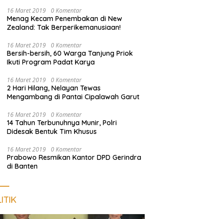
dan Sosialisasi Layanan 110
16 Maret 2019
0 Komentar
Menag Kecam Penembakan di New
Zealand: Tak Berperikemanusiaan!
16 Maret 2019
0 Komentar
Bersih-bersih, 60 Warga Tanjung Priok
Ikuti Program Padat Karya
16 Maret 2019
0 Komentar
2 Hari Hilang, Nelayan Tewas
Mengambang di Pantai Cipalawah Garut
16 Maret 2019
0 Komentar
14 Tahun Terbunuhnya Munir, Polri
Didesak Bentuk Tim Khusus
16 Maret 2019
0 Komentar
Prabowo Resmikan Kantor DPD Gerindra
di Banten
ITIK