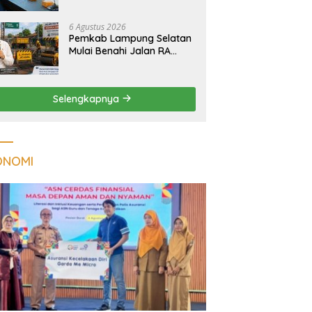
Tuberkulosis di
Tanggamus
6 Agustus 2026
Pemkab Lampung Selatan
Mulai Benahi Jalan RA
Basyid, Ruas Strategis Jati
Agung Segera Dipoles
Demi Keselamatan
Selengkapnya
Pengguna Jalan
ONOMI