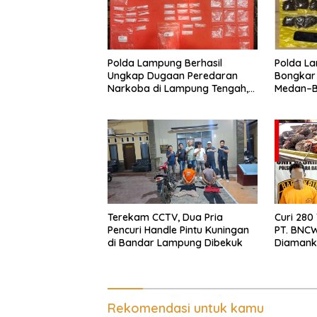
Polda Lampung Berhasil
Polda La
Ungkap Dugaan Peredaran
Bongkar
Narkoba di Lampung Tengah,
Medan–Ba
Empat Terduga Pelaku
Digagal
Diamankan
Terekam CCTV, Dua Pria
Curi 280
Pencuri Handle Pintu Kuningan
PT. BNCW
di Bandar Lampung Dibekuk
Diamank
Batin
Rekomendasi untuk kamu