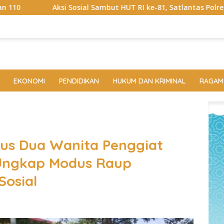
l Sambut HUT RI ke-81, Satlantas Polres Way Kanan Bagikan Be
EKONOMI
PENDIDIKAN
HUKUM DAN KRIMINAL
RAGAM
us Dua Wanita Penggiat
 Ungkap Modus Raup
Sosial