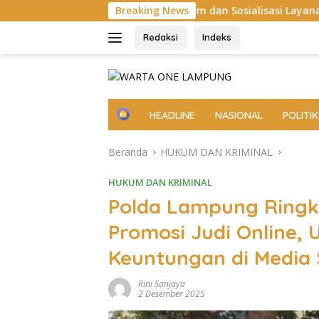
Langsung
 Ronda Malam dan Sosialisasi Layanan 110
Breaking News
Aksi Sosia
ke
konten
Redaksi
Indeks
H
HEADLINE
NASIONAL
POLITIK
o
m
Beranda
HUKUM DAN KRIMINAL
e
HUKUM DAN KRIMINAL
Polda Lampung Ringk
Promosi Judi Online,
Keuntungan di Media 
Rini Sanjaya
2 Desember 2025