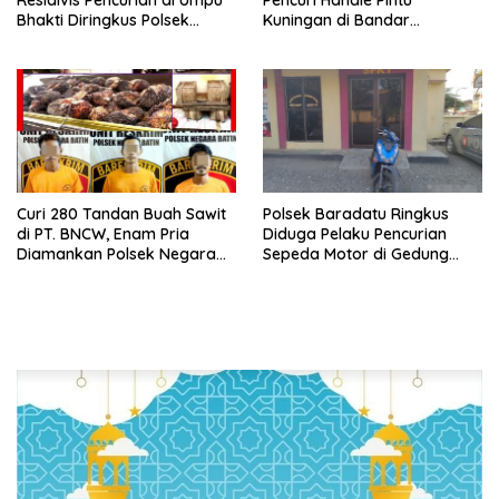
Residivis Pencurian di Umpu
Pencuri Handle Pintu
Bhakti Diringkus Polsek
Kuningan di Bandar
Umpu Semenguk
Lampung Dibekuk
Curi 280 Tandan Buah Sawit
Polsek Baradatu Ringkus
di PT. BNCW, Enam Pria
Diduga Pelaku Pencurian
Diamankan Polsek Negara
Sepeda Motor di Gedung
Batin
Pakuon