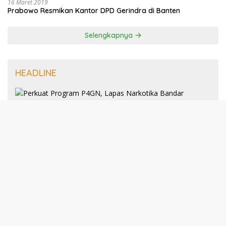
16 Maret 2019
Prabowo Resmikan Kantor DPD Gerindra di Banten
Selengkapnya
HEADLINE
8 Januari 2025
Perkuat Program P4GN, Lapas
Narkotika Bandar Lampung Terima
Audiensi dari BNN Kabupaten Lampung
Selatan
30 Desember 2024
193 Guru PAI Profesional Kota Bandar
Lampung Dikukuhkan Dalam Yudisium
PPG Tahun 2024