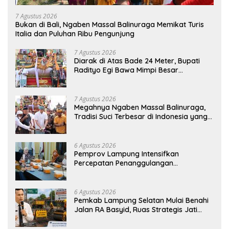
7 Agustus 2026
Bukan di Bali, Ngaben Massal Balinuraga Memikat Turis
Italia dan Puluhan Ribu Pengunjung
7 Agustus 2026
Diarak di Atas Bade 24 Meter, Bupati
Radityo Egi Bawa Mimpi Besar
Balinuraga Jadi ‘Penglipuran’ Kedua
pada 2027
7 Agustus 2026
Megahnya Ngaben Massal Balinuraga,
Tradisi Suci Terbesar di Indonesia yang
Menghidupkan Desa dan Merekatkan
Ikatan Keluarga
6 Agustus 2026
Pemprov Lampung Intensifkan
Percepatan Penanggulangan
Tuberkulosis di Tanggamus
6 Agustus 2026
Pemkab Lampung Selatan Mulai Benahi
Jalan RA Basyid, Ruas Strategis Jati
Agung Segera Dipoles Demi
Keselamatan Pengguna Jalan