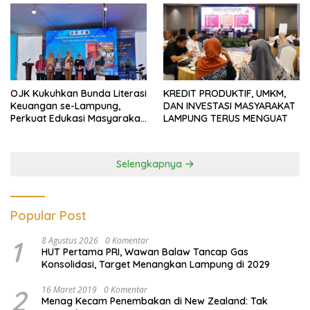
OJK Kukuhkan Bunda Literasi
KREDIT PRODUKTIF, UMKM,
Keuangan se-Lampung,
DAN INVESTASI MASYARAKAT
Perkuat Edukasi Masyarakat
LAMPUNG TERUS MENGUAT
Lawan Pinjol dan Investasi
Ilegal
Selengkapnya
Popular Post
1
8 Agustus 2026
0 Komentar
HUT Pertama PRI, Wawan Balaw Tancap Gas
Konsolidasi, Target Menangkan Lampung di 2029
2
16 Maret 2019
0 Komentar
Menag Kecam Penembakan di New Zealand: Tak