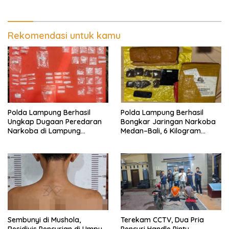
Rekomendasi untuk kamu
Polda Lampung Berhasil
Polda Lampung Berhasil
Ungkap Dugaan Peredaran
Bongkar Jaringan Narkoba
Narkoba di Lampung
Medan–Bali, 6 Kilogram
Tengah, Empat Terduga
Ganja Digagalkan
Pelaku Diamankan
Sembunyi di Mushola,
Terekam CCTV, Dua Pria