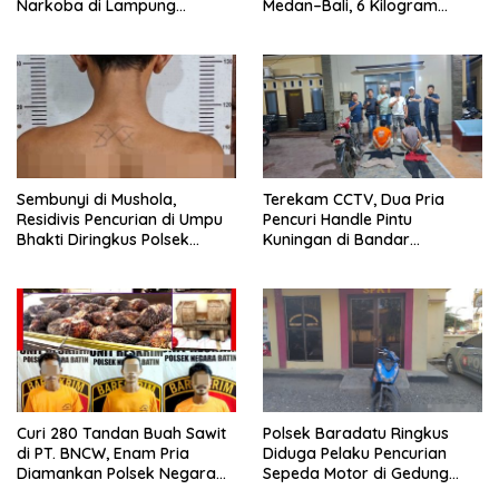
Narkoba di Lampung
Medan–Bali, 6 Kilogram
Tengah, Empat Terduga
Ganja Digagalkan
Pelaku Diamankan
Sembunyi di Mushola,
Terekam CCTV, Dua Pria
Residivis Pencurian di Umpu
Pencuri Handle Pintu
Bhakti Diringkus Polsek
Kuningan di Bandar
Umpu Semenguk
Lampung Dibekuk
Curi 280 Tandan Buah Sawit
Polsek Baradatu Ringkus
di PT. BNCW, Enam Pria
Diduga Pelaku Pencurian
Diamankan Polsek Negara
Sepeda Motor di Gedung
Batin
Pakuon