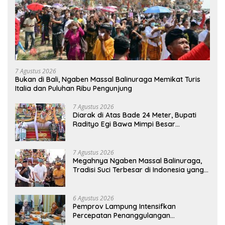
7 Agustus 2026
Bukan di Bali, Ngaben Massal Balinuraga Memikat Turis
Italia dan Puluhan Ribu Pengunjung
7 Agustus 2026
Diarak di Atas Bade 24 Meter, Bupati
Radityo Egi Bawa Mimpi Besar
Balinuraga Jadi ‘Penglipuran’ Kedua
pada 2027
7 Agustus 2026
Megahnya Ngaben Massal Balinuraga,
Tradisi Suci Terbesar di Indonesia yang
Menghidupkan Desa dan Merekatkan
Ikatan Keluarga
6 Agustus 2026
Pemprov Lampung Intensifkan
Percepatan Penanggulangan
Tuberkulosis di Tanggamus