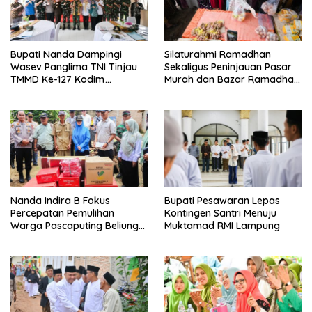
Bupati Nanda Dampingi
Silaturahmi Ramadhan
Wasev Panglima TNI Tinjau
Sekaligus Peninjauan Pasar
TMMD Ke-127 Kodim
Murah dan Bazar Ramadhan
0421/Lampung Selatan
di Kecamatan Tegineneng
Nanda Indira B Fokus
Bupati Pesawaran Lepas
Percepatan Pemulihan
Kontingen Santri Menuju
Warga Pascaputing Beliung
Muktamad RMI Lampung
di Kecamatan Tegineneng