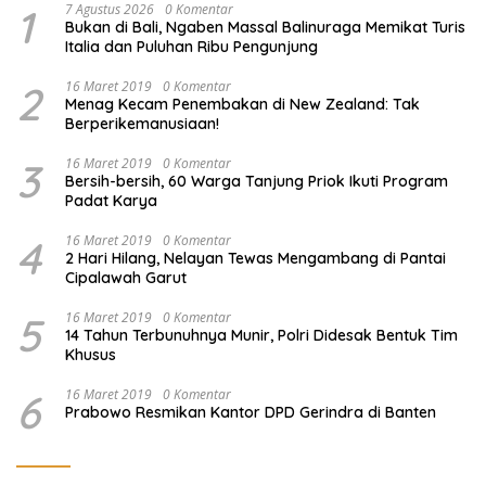
1
7 Agustus 2026
0 Komentar
Bukan di Bali, Ngaben Massal Balinuraga Memikat Turis
Italia dan Puluhan Ribu Pengunjung
2
16 Maret 2019
0 Komentar
Menag Kecam Penembakan di New Zealand: Tak
Berperikemanusiaan!
3
16 Maret 2019
0 Komentar
Bersih-bersih, 60 Warga Tanjung Priok Ikuti Program
Padat Karya
4
16 Maret 2019
0 Komentar
2 Hari Hilang, Nelayan Tewas Mengambang di Pantai
Cipalawah Garut
5
16 Maret 2019
0 Komentar
14 Tahun Terbunuhnya Munir, Polri Didesak Bentuk Tim
Khusus
6
16 Maret 2019
0 Komentar
Prabowo Resmikan Kantor DPD Gerindra di Banten