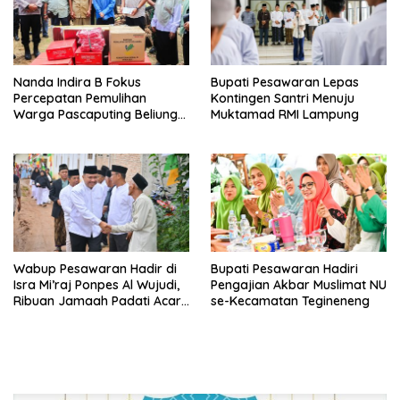
Nanda Indira B Fokus
Bupati Pesawaran Lepas
Percepatan Pemulihan
Kontingen Santri Menuju
Warga Pascaputing Beliung
Muktamad RMI Lampung
di Kecamatan Tegineneng
Wabup Pesawaran Hadir di
Bupati Pesawaran Hadiri
Isra Mi’raj Ponpes Al Wujudi,
Pengajian Akbar Muslimat NU
Ribuan Jamaah Padati Acara
se-Kecamatan Tegineneng
Religi