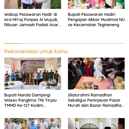
Wabup Pesawaran Hadir di
Bupati Pesawaran Hadiri
Isra Mi’raj Ponpes Al Wujudi,
Pengajian Akbar Muslimat NU
Ribuan Jamaah Padati Acara
se-Kecamatan Tegineneng
Religi
Rekomendasi untuk kamu
Bupati Nanda Dampingi
Silaturahmi Ramadhan
Wasev Panglima TNI Tinjau
Sekaligus Peninjauan Pasar
TMMD Ke-127 Kodim
Murah dan Bazar Ramadhan
0421/Lampung Selatan
di Kecamatan Tegineneng