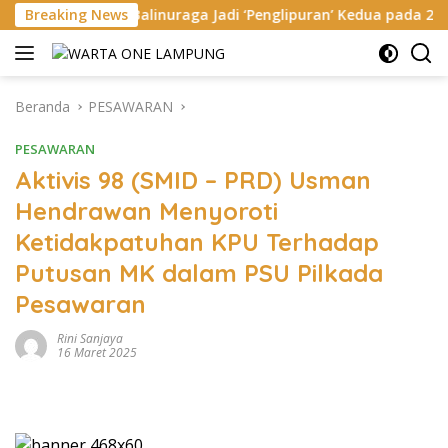
Langsung
Balinuraga Jadi ‘Penglipuran’ Kedua pada 2027
Breaking News
Megahny
ke
konten
Beranda
PESAWARAN
PESAWARAN
Aktivis 98 (SMID – PRD) Usman
Hendrawan Menyoroti
Ketidakpatuhan KPU Terhadap
Putusan MK dalam PSU Pilkada
Pesawaran
Rini Sanjaya
16 Maret 2025