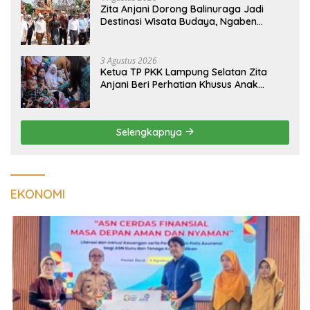
Zita Anjani Dorong Balinuraga Jadi
Destinasi Wisata Budaya, Ngaben
Massal Dinilai Miliki Daya Tarik Nasional
3 Agustus 2026
Ketua TP PKK Lampung Selatan Zita
Anjani Beri Perhatian Khusus Anak
Berisiko Stunting di Sidomulyo
Selengkapnya
EKONOMI