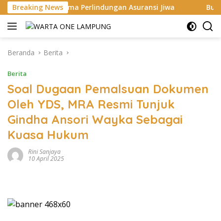
Langsung
rima Perlindungan Asuransi Jiwa
Breaking News
Bupati Egi Dorong ASN
ke
konten
Beranda
Berita
Berita
Soal Dugaan Pemalsuan Dokumen
Oleh YDS, MRA Resmi Tunjuk
Gindha Ansori Wayka Sebagai
Kuasa Hukum
Rini Sanjaya
10 April 2025