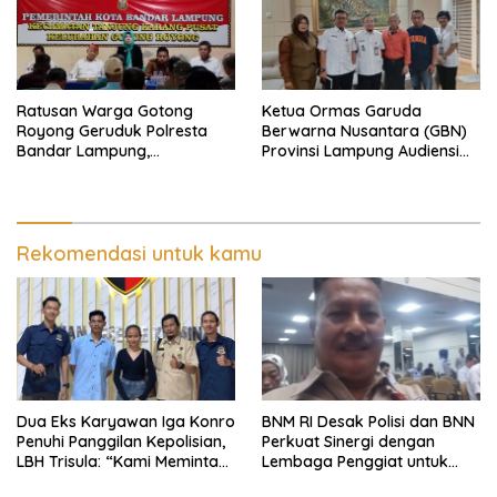
Ratusan Warga Gotong
Ketua Ormas Garuda
Royong Geruduk Polresta
Berwarna Nusantara (GBN)
Bandar Lampung,
Provinsi Lampung Audiensi
Pertanyakan Kepastian
dengan Direktur RSUD Dr. H.
Hukum Dugaan
Abdul Moeloek Bahas
Pengerusakan dan
Program Kendaraan Listrik
Pengancaman dan Dugaan
Pemalsuan Sporadik Tanah
Rekomendasi untuk kamu
Dua Eks Karyawan Iga Konro
BNM RI Desak Polisi dan BNN
Penuhi Panggilan Kepolisian,
Perkuat Sinergi dengan
LBH Trisula: “Kami Meminta
Lembaga Penggiat untuk
Pihak Kepolisian Lebih
Berantas Peredaran