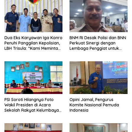
Dua Eks Karyawan Iga Konro
BNM RI Desak Polisi dan BNN
Penuhi Panggilan Kepolisian,
Perkuat Sinergi dengan
LBH Trisula: “Kami Meminta
Lembaga Penggiat untuk
Pihak Kepolisian Lebih
Berantas Peredaran
Objektif
Narkoba di Lampung
PSI Soroti Hilangnya Foto
Opini Jamal, Pengurus
Wakil Presiden di Acara
Komite Nasional Pemuda
Sekolah Rakyat Kelumbayan,
Indonesia
Minta Ada Penjelasan Resmi