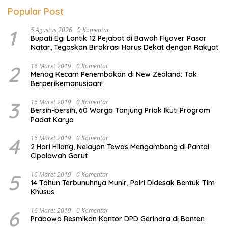
Popular Post
1
5 Agustus 2026
0 Komentar
Bupati Egi Lantik 12 Pejabat di Bawah Flyover Pasar
Natar, Tegaskan Birokrasi Harus Dekat dengan Rakyat
2
16 Maret 2019
0 Komentar
Menag Kecam Penembakan di New Zealand: Tak
Berperikemanusiaan!
3
16 Maret 2019
0 Komentar
Bersih-bersih, 60 Warga Tanjung Priok Ikuti Program
Padat Karya
4
16 Maret 2019
0 Komentar
2 Hari Hilang, Nelayan Tewas Mengambang di Pantai
Cipalawah Garut
5
16 Maret 2019
0 Komentar
14 Tahun Terbunuhnya Munir, Polri Didesak Bentuk Tim
Khusus
6
16 Maret 2019
0 Komentar
Prabowo Resmikan Kantor DPD Gerindra di Banten