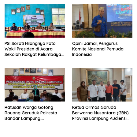
Objektif
Narkoba di Lampung
PSI Soroti Hilangnya Foto
Opini Jamal, Pengurus
Wakil Presiden di Acara
Komite Nasional Pemuda
Sekolah Rakyat Kelumbayan,
Indonesia
Minta Ada Penjelasan Resmi
Ratusan Warga Gotong
Ketua Ormas Garuda
Royong Geruduk Polresta
Berwarna Nusantara (GBN)
Bandar Lampung,
Provinsi Lampung Audiensi
Pertanyakan Kepastian
dengan Direktur RSUD Dr. H.
Hukum Dugaan
Abdul Moeloek Bahas
Pengerusakan dan
Program Kendaraan Listrik