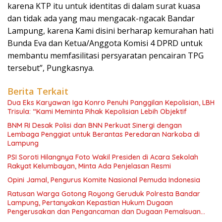
karena KTP itu untuk identitas di dalam surat kuasa
dan tidak ada yang mau mengacak-ngacak Bandar
Lampung, karena Kami disini berharap kemurahan hati
Bunda Eva dan Ketua/Anggota Komisi 4 DPRD untuk
membantu memfasilitasi persyaratan pencairan TPG
tersebut”, Pungkasnya.
Berita Terkait
Dua Eks Karyawan Iga Konro Penuhi Panggilan Kepolisian, LBH
Trisula: “Kami Meminta Pihak Kepolisian Lebih Objektif
BNM RI Desak Polisi dan BNN Perkuat Sinergi dengan
Lembaga Penggiat untuk Berantas Peredaran Narkoba di
Lampung
PSI Soroti Hilangnya Foto Wakil Presiden di Acara Sekolah
Rakyat Kelumbayan, Minta Ada Penjelasan Resmi
Opini Jamal, Pengurus Komite Nasional Pemuda Indonesia
Ratusan Warga Gotong Royong Geruduk Polresta Bandar
Lampung, Pertanyakan Kepastian Hukum Dugaan
Pengerusakan dan Pengancaman dan Dugaan Pemalsuan
Sporadik Tanah