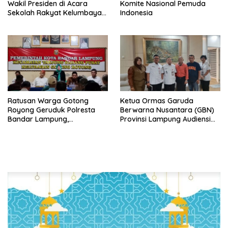
Wakil Presiden di Acara
Komite Nasional Pemuda
Sekolah Rakyat Kelumbayan,
Indonesia
Minta Ada Penjelasan Resmi
Ratusan Warga Gotong
Ketua Ormas Garuda
Royong Geruduk Polresta
Berwarna Nusantara (GBN)
Bandar Lampung,
Provinsi Lampung Audiensi
Pertanyakan Kepastian
dengan Direktur RSUD Dr. H.
Hukum Dugaan
Abdul Moeloek Bahas
Pengerusakan dan
Program Kendaraan Listrik
Pengancaman dan Dugaan
Pemalsuan Sporadik Tanah