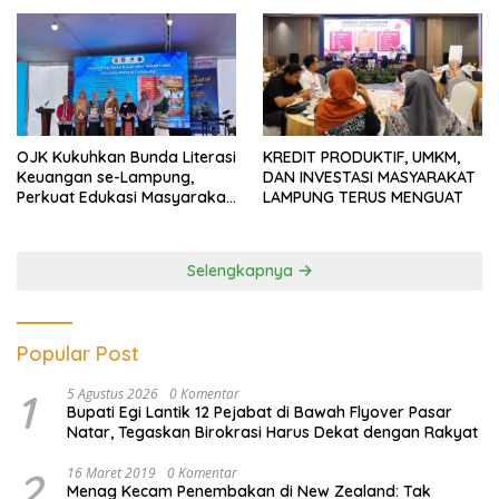
OJK Kukuhkan Bunda Literasi
KREDIT PRODUKTIF, UMKM,
Keuangan se-Lampung,
DAN INVESTASI MASYARAKAT
Perkuat Edukasi Masyarakat
LAMPUNG TERUS MENGUAT
Lawan Pinjol dan Investasi
Ilegal
Selengkapnya
Popular Post
1
5 Agustus 2026
0 Komentar
Bupati Egi Lantik 12 Pejabat di Bawah Flyover Pasar
Natar, Tegaskan Birokrasi Harus Dekat dengan Rakyat
2
16 Maret 2019
0 Komentar
Menag Kecam Penembakan di New Zealand: Tak