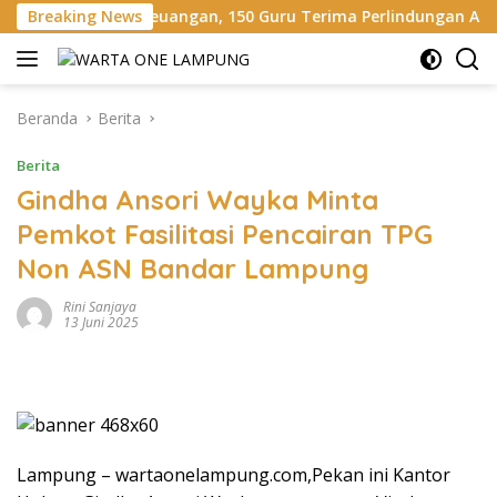
Langsung
euangan, 150 Guru Terima Perlindungan Asuransi Jiwa
Breaking News
B
ke
konten
Beranda
Berita
Berita
Gindha Ansori Wayka Minta
Pemkot Fasilitasi Pencairan TPG
Non ASN Bandar Lampung
Rini Sanjaya
13 Juni 2025
Lampung – wartaonelampung.com,Pekan ini Kantor