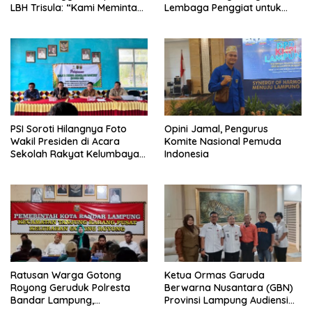
LBH Trisula: “Kami Meminta
Lembaga Penggiat untuk
Pihak Kepolisian Lebih
Berantas Peredaran
Objektif
Narkoba di Lampung
PSI Soroti Hilangnya Foto
Opini Jamal, Pengurus
Wakil Presiden di Acara
Komite Nasional Pemuda
Sekolah Rakyat Kelumbayan,
Indonesia
Minta Ada Penjelasan Resmi
Ratusan Warga Gotong
Ketua Ormas Garuda
Royong Geruduk Polresta
Berwarna Nusantara (GBN)
Bandar Lampung,
Provinsi Lampung Audiensi