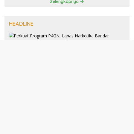
Selengkapnya
HEADLINE
8 Januari 2025
Perkuat Program P4GN, Lapas
Narkotika Bandar Lampung Terima
Audiensi dari BNN Kabupaten Lampung
Selatan
30 Desember 2024
193 Guru PAI Profesional Kota Bandar
Lampung Dikukuhkan Dalam Yudisium
PPG Tahun 2024
21 Desember 2024
Talkshow Kewirausahaan: JNE dan Para
Praktisi Buka Rahasia Sukses Bisnis di