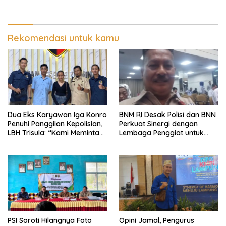
Pertanyakan Kepastian
dengan Direktur RSUD Dr. H.
Hukum Dugaan
Abdul Moeloek Bahas
Pengerusakan dan
Program Kendaraan Listrik
Pengancaman dan Dugaan
Pemalsuan Sporadik Tanah
Rekomendasi untuk kamu
Dua Eks Karyawan Iga Konro
BNM RI Desak Polisi dan BNN
Penuhi Panggilan Kepolisian,
Perkuat Sinergi dengan
LBH Trisula: “Kami Meminta
Lembaga Penggiat untuk
Pihak Kepolisian Lebih
Berantas Peredaran
Objektif
Narkoba di Lampung
PSI Soroti Hilangnya Foto
Opini Jamal, Pengurus