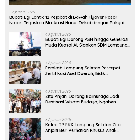
5 Agustus 2026
Bupati Egi Lantik 12 Pejabat di Bawah Flyover Pasar
Natar, Tegaskan Birokrasi Harus Dekat dengan Rakyat
4 Agustus 2026
Bupati Egi Dorong ASN hingga Generasi
Muda Kuasai AI, Siapkan SDM Lampung
Selatan Hadapi Era Digital
4 Agustus 2026
Pemkab Lampung Selatan Percepat
Sertifikasi Aset Daerah, Bidik
Peningkatan Nilai MCSP KPK
4 Agustus 2026
Zita Anjani Dorong Balinuraga Jadi
Destinasi Wisata Budaya, Ngaben
Massal Dinilai Miliki Daya Tarik Nasional
3 Agustus 2026
Ketua TP PKK Lampung Selatan Zita
Anjani Beri Perhatian Khusus Anak
Berisiko Stunting di Sidomulyo